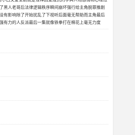
了黑人老哥后法律逻辑秩序瞬间崩坏强行给主角脱罪推剧
没有影响除了开始扰乱了下视听后面毫无帮助而主角最后
强有力的人反派最后一集就像铁拳打在棉花上毫无力度