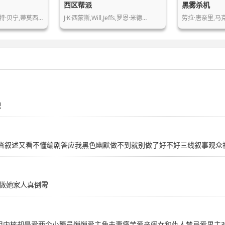
西区帮派
黑雾杀机
特·贝宁,蒂莫西…
J·K·西蒙斯,Will,Jeffs,罗恩·米德…
劳拉·唐奈里,马
配
剧本拖沓叙述又看不懂编剧答应我黑色幽默做不到就别做了好不好三线叙事观众被
做她家人真倒霉
 但内核却是爱两个小警员悄悄爱主角夫妻痛苦爱亲闺女和仇人禁忌爱男主