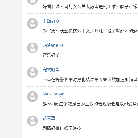
好看石油公司的女公关太厉害是剧里唯一脑子正常
干饭群众
为了凑时长塑造这么个女儿吗儿子没了就妈妈的悲
OcéaneHe
音乐好听
宠物叮当
一直在等警长啥时黑化结果第五集突然加速那铺垫
NickLiaoye
群 体 癔 症倒叙是因为正叙的话观众会难以忍受
花青草
剧情好扯白嫖了演技