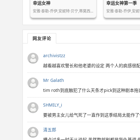
幸运女神
幸运女神第一季
安雅·泰勒-乔伊,安妮特·贝宁,蒂莫西…
安雅·泰勒-乔伊,安妮
网友评论
archivistzz
越看越喜欢警长和他老婆的设定 两个人的疯感很
Mr Galath
tim roth到底触犯了什么天条才pick到这种
SHMILY_i
要被男主女儿给气死了一直作到这季结局太能作了
清五郎
槽点过多一时无从说起 虽然整部剧都是复仇基调