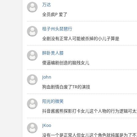
万达
全员疯P 爱了
桔子州头琵琶行
全剧没有正常人可能被杀掉的小儿子算是
醉卧羙人膝
傻逼编剧创造的脑残女儿
John
狗血剧情白废了TR的演技
阳光的微笑
抖音酱酱熊探影打卡女儿这个人物的行为逻辑可太
JKoo
没有一个是正常人但女儿这个角色就纯属是为了不