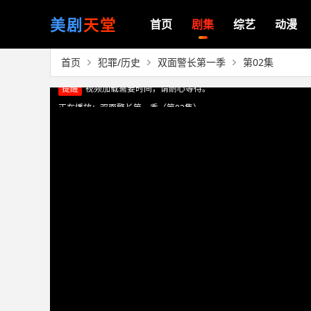
美剧
天堂
首页
剧集
综艺
动漫
首页
犯罪/历史
双面警长第一季
第02集
正在播放：双面警长第一季（第02集）
提醒
视频加载需要时间，请耐心等待。