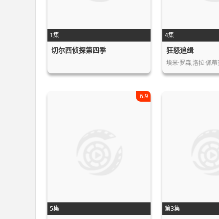
1集
4集
切尔西侦探第四季
狂怒追缉
埃米·罗森,洛拉·佩蒂
6.9
5集
第3集