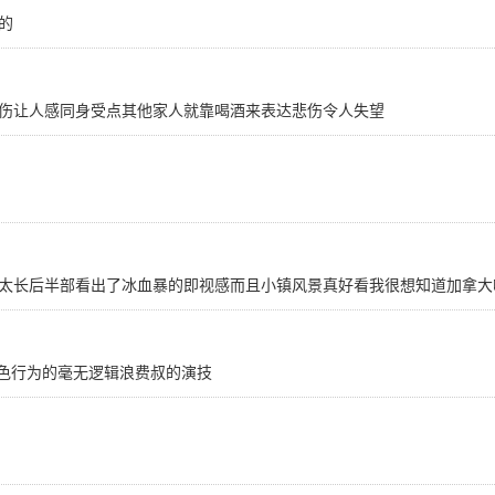
的
伤让人感同身受点其他家人就靠喝酒来表达悲伤令人失望
太长后半部看出了冰血暴的即视感而且小镇风景真好看我很想知道加拿大
角色行为的毫无逻辑浪费叔的演技