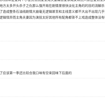
地方太多开头杀子之仇那么强开局在剧情里很快淡化主角的的目的消解杀
了造成整条石油线剧情大崩毫无逻辑甚至和主线意义都不大出不出现几乎
逻辑怪异而主角夫妻因为演技太好其他所有配角都答不上戏造成整体没有
了应该第一季还比较合我口味有空来回味下后面的