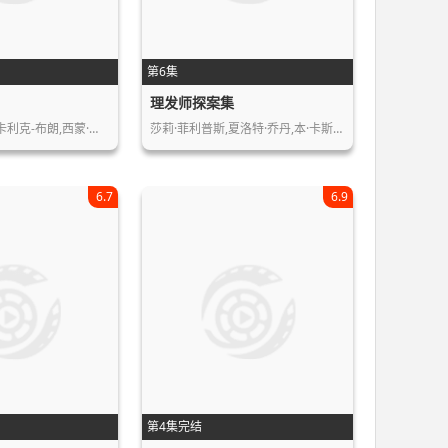
第6集
理发师探案集
卡利克-布朗,西蒙·…
莎莉·菲利普斯,夏洛特·乔丹,本·卡斯…
6.7
6.9
第4集完结