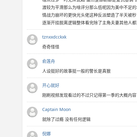
渡较为平滑那么为啥评分那么低呢因为美中不足的
情战力崩坏的更快光头佬这种反派塑造了半天被秒
逐渐开挂脱离逻辑整体看完除了主角夫妻其他人都
tznxxdcckxk
奇奇怪怪
俞莲舟
人设挺好的故事挺一般的警长是真狠
开心就好
刚刷视频发现看过的不过只记得第一季的大概内容
Captain Moon
就除了过瘾 没有任何逻辑
倪娜