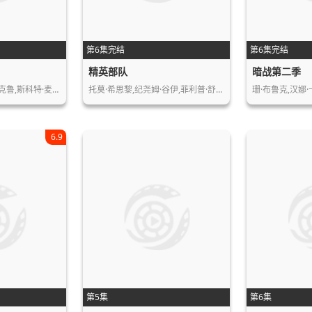
第6集完结
第6集完结
精英部队
暗战第二季
克鲁,斯科特·麦…
托莫·希思黎,纪尧姆·谷伊,菲利普·舒…
珊·布鲁克,汉娜·
6.9
第5集
第6集