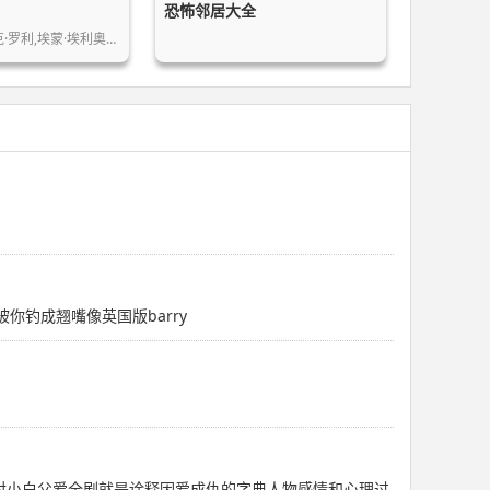
恐怖邻居大全
克·罗利,埃蒙·埃利奥…
你钓成翘嘴像英国版barry
对小白父爱全剧就是诠释因爱成仇的字典人物感情和心理过