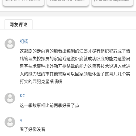
网友评论
纪杨
这部剧的走向真的能看出编剧的江郎才尽有组织犯罪成了情
绪管理失控探员的家庭戏这说卧底就成功卧底的能力这警局
黑客技术警种出外勤开枪杀敌的能力这黑客技术说进入就进
入的能力纽约市其他警察可以回家领退休金了这哥儿几个实
打实的罪犯克星啧啧啧
KC
这一季故事相比前两季好看了点
q
看了好像没看