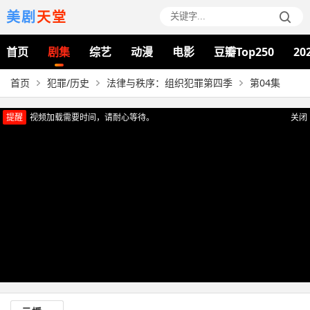
美剧
天堂
首页
剧集
综艺
动漫
电影
豆瓣Top250
20
首页
犯罪/历史
法律与秩序：组织犯罪第四季
第04集
提醒
视频加载需要时间，请耐心等待。
关闭
正在播放：法律与秩序：组织犯罪第四季（第04集）