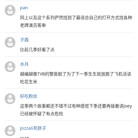
pan
同上以及这个系列俨然找到了最适合自己的打开方式找各种
老牌演员客串
子酉
比前几季好看了点
水月
越编越像TVB的警匪剧了为了下一季生生就放跑了飞机活该
吃花生米
好吃粉丝
这季两个故事都还不错不过有种感觉下季还要再接着讲Joey
已经被怀疑了有点危险
pizzali死胖子
crap