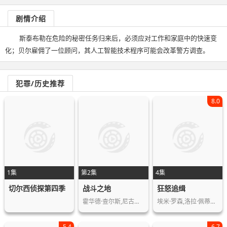
剧情介绍
斯泰布勒在危险的秘密任务归来后，必须应对工作和家庭中的快速变
化；贝尔雇佣了一位顾问，其人工智能技术程序可能会改革警方调查。
犯罪/历史推荐
8.0
1集
第2集
4集
切尔西侦探第四季
战斗之地
狂怒追缉
霍华德·查尔斯,尼古拉斯·平诺克,黛博…
埃米·罗森,洛拉·佩蒂克鲁,斯科特·麦…
5.4
6.7