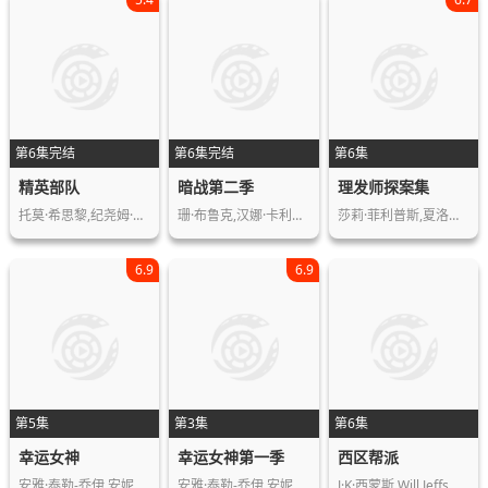
第6集完结
第6集完结
第6集
精英部队
暗战第二季
理发师探案集
托莫·希思黎,纪尧姆·谷伊,菲利普·舒…
珊·布鲁克,汉娜·卡利克-布朗,西蒙·…
莎莉·菲利普斯,夏洛特·乔丹,本·卡斯…
6.9
6.9
第5集
第3集
第6集
幸运女神
幸运女神第一季
西区帮派
安雅·泰勒-乔伊,安妮特·贝宁,蒂莫西…
安雅·泰勒-乔伊,安妮特·贝宁,蒂莫西…
J·K·西蒙斯,Will,Jeffs,罗恩·米德…