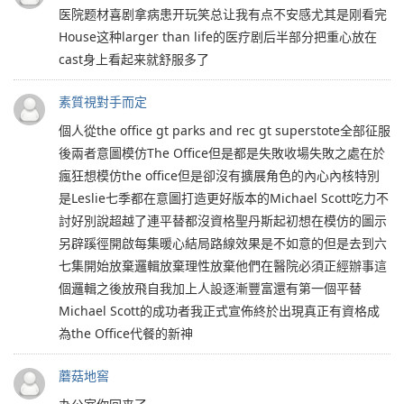
医院题材喜剧拿病患开玩笑总让我有点不安感尤其是刚看完
House这种larger than life的医疗剧后半部分把重心放在
cast身上看起来就舒服多了
素質視對手而定
個人從the office gt parks and rec gt superstote全部征服
後兩者意圖模仿The Office但是都是失敗收場失敗之處在於
瘋狂想模仿the office但是卻沒有擴展角色的內心內核特別
是Leslie七季都在意圖打造更好版本的Michael Scott吃力不
討好別說超越了連平替都沒資格聖丹斯起初想在模仿的圖示
另辟蹊徑開啟每集暖心結局路線效果是不如意的但是去到六
七集開始放棄邏輯放棄理性放棄他們在醫院必須正經辦事這
個邏輯之後放飛自我加上人設逐漸豐富還有第一個平替
Michael Scott的成功者我正式宣佈終於出現真正有資格成
為the Office代餐的新神
蘑菇地窖