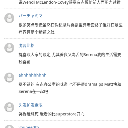
说Wendi McLendon-Covey感觉有点模仿前人而用力过猛
バーチャミマ
很多笑点制造虽然在伪纪录片喜剧里算老套路了但好在是医
疗界算是个新颖之处
脆弱比格
挺喜欢大家的设定 尤其善良又毒舌的Serena我的生活需要
轻喜剧
ahhhhhhhhhh
挺不错的 有点办公室的味道 也不是很drama ps Matt快和
Serena在一起吧
头发护发素版
笑得我想死 我看的比superstore开心
youneedto