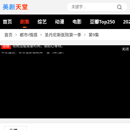
美剧
天堂
首页
剧集
综艺
动漫
电影
豆瓣Top250
20
首页
都市/情感
圣丹尼斯医院第一季
第9集
提醒
视频加载需要时间，请耐心等待。
关闭
正在播放：圣丹尼斯医院第一季（第9集）