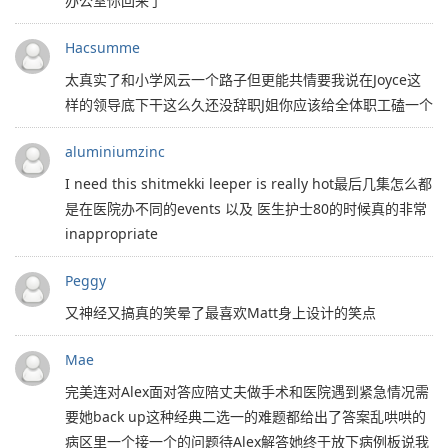
办公室你回来了
Hacsumme
太真实了和小学风云一个路子但更能共情要我说在Joyce这
样的领导底下干这么久还没辞职J姐你应该给全体职工磕一个
aluminiumzinc
I need this shitmekki leeper is really hot最后几集怎么都
是在医院办不同的events 以及 医生护士80的时候真的非常
inappropriate
Peggy
又神经又搞真的笑晕了最喜欢Matt身上设计的笑点
Mae
完美连对Alex面对答应陪丈夫做手术和医院遇到紧急情况需
要她back up这种经典二选一的难题都给出了答案乱哄哄的
病区里一个接一个的问题待Alex解答她终于放下病例板说我