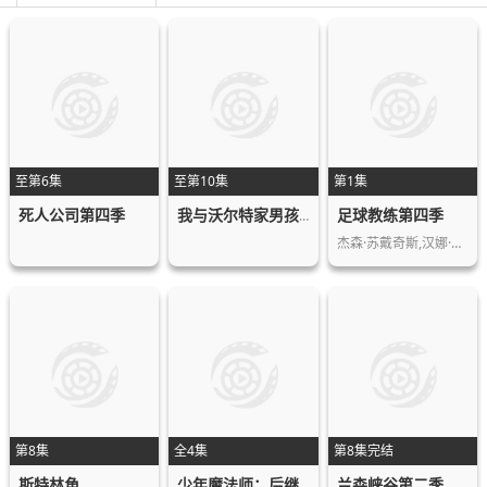
至第6集
至第10集
第1集
死人公司第四季
足球教练第四季
我与沃尔特家男孩的生活第三季
杰森·苏戴奇斯,汉娜·沃丁厄姆,朱诺·…
第8集
全4集
第8集完结
斯特林角
兰森峡谷第二季
少年魔法师：后继者第三季