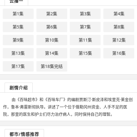
云播一
第1集
第2集
第3集
第4集
第5集
第6集
第7集
第8集
第9集
第10集
第11集
第12集
第13集
第14集
第15集
第16集
第17集
第18集完结
剧情介绍
由《百味超市》和《百味车厂》的编剧贾斯汀·斯皮泽和埃里克·莱金创
作，鲁本·弗雷斯彻执导。讲述了一个位于俄勒冈州资金、人手不足的医
院，那里的医生和护士们尽力治疗病人，同时保持自己的理智。
都市/情感推荐