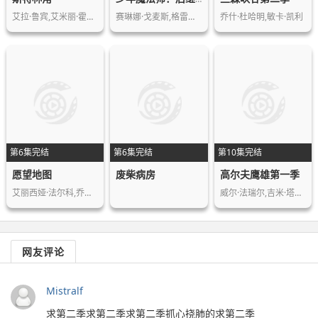
艾拉·鲁宾,艾米丽·霍菲尔,基恩·鲁法…
赛琳娜·戈麦斯,格雷格·萨克因
乔什·杜哈明,敏卡·凯利
第6集完结
第6集完结
第10集完结
愿望地图
废柴病房
高尔夫鹰雄第一季
艾丽西娅·法尔科,乔治娜·阿莫罗斯,马…
威尔·法瑞尔,吉米·塔特罗,莫莉·香侬…
网友评论
Mistralf
求第二季求第二季求第二季抓心挠肺的求第二季