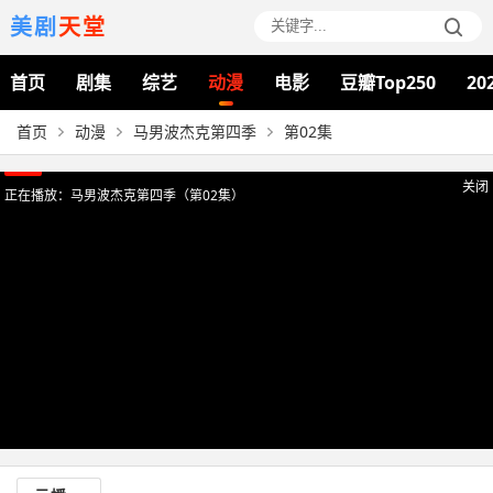
美剧
天堂
首页
剧集
综艺
动漫
电影
豆瓣Top250
20
首页
动漫
马男波杰克第四季
第02集
正在播放：马男波杰克第四季（第02集）
关闭
提醒
视频加载需要时间，请耐心等待。