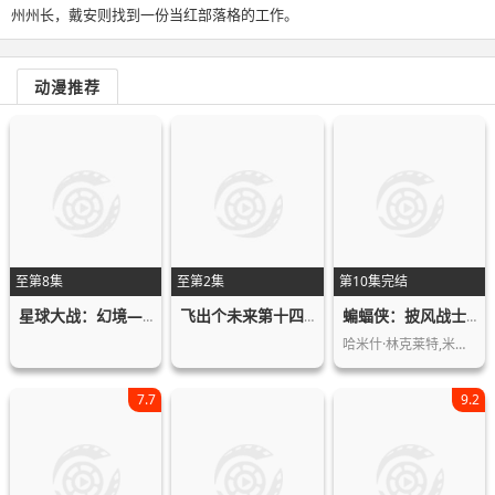
州州长，戴安则找到一份当红部落格的工作。
动漫推荐
至第8集
至第2集
第10集完结
星球大战：幻境—第九个绝地武士
飞出个未来第十四季
蝙蝠侠：披风战士第二季
哈米什·林克莱特,米歇尔·C·博尼拉,…
7.7
9.2