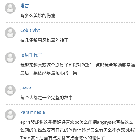
喵古
啊多么美妙的伤痛
Coblt Vlvt
有几集叙事风格真的神了
藤原千代子
我越来越喜欢这个剧集了可以对PC好一点吗我希望她能幸福
最后一集依然是最暖心的一集
Jaxse
每个人都是一个完整的故事
Paramnesia
ep11哭成狗这季很好好喜欢pc怎么能把angrysex写得这么
讽刺的虽然戴安有自己的问题但还是怎么看怎么不喜欢pb唉
Todd这季后面有点无聊有点看腻他的脑洞了