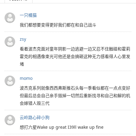
一只橘猫
我们都想要变得更好我们都在和自己战斗
zsy
看着波杰克面对童年阴影一边逃避一边又忍不住触碰和霍莉
霍克的相遇像束光可他还是会搞砸这种无力感看得人心里发
堵
momo
波杰克系列就像西西弗斯推石头每一季看似都在一点点变好
但最后总会自己亲手毁掉一切然后重新找寻和自己和解的机
会嫁错人毁三代
云岭路心碎小狗
想打六星Wake up great I39ll wake up fine