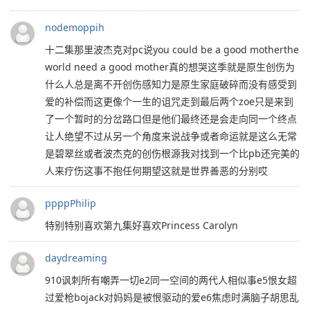
nodemoppih
十二集那里波杰克对pc说you could be a good motherthe
world need a good mother真的想哭这季就是原生创伤为
什么人总是离不开创伤感知力是原生家庭破碎而没有感受到
爱的补偿而这更像个一生的诅咒走到最后两个zoe只是来到
了一个暂时的分岔路口但是他们最终还是会走向同一个终点
让人绝望不过从另一个角度来说战争或者命运就是这么无常
是碧翠丝或者波杰克的创伤根源我对找到一个比pb还完美的
人来疗伤这事不抱任何期望这就是世界善恶的分别哎
ppppPhilip
特别特别喜欢第九集好喜欢Princess Carolyn
daydreaming
910讽刺所有嘲弄一切e2同一空间的两代人相似事e5恨女超
过爱枪bojack对妈妈是被恨驱动的爱e6焦虑时满脑子胡思乱