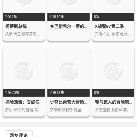
至第1集
至第10集
8集
柯蒂斯总统
X战警97第二季
乡巴佬希尔一家的幸福生活第十五季
凯斯·大卫,斯蒂芬妮·比翠丝,吉姆·拉…
乔治·布扎,雷·蔡斯,霍莉·周,卡尔·…
至第20集
至第13集
8集
探险活宝：支线任务
史努比露营大冒险第二季
我与超人的冒险第三季
萨沙·奈特,约翰·迪·马吉欧,汤姆·肯…
艾蒂安·凯利奇,特里·迈古林,罗伯特·…
杰克·奎德,爱丽丝·李,伊斯梅尔·萨希…
网友评论