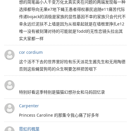
想的简笔画小人千变万化太真实夹在问题的两端发现每一种
选择都导向无果e7地下蝇王愚者得权暴民追随e11痛苦代际
传递bojack的消极是家族的显性基因不幸的家族只会代代不
幸永远烂泥扶不上墙是因为从祖辈起就是在墙根里挣扎e12
唯一没有被刻薄对待的可能就是Todd的无性恋镜头拉出其
实大家都一样
cor cordium
这个活不下去的世界里好险有乐天派花生酱先生和无用陶德
否则这些蝇营狗苟的众生啊要怎样把苦咽下
特别好看这季特别是猫猫幻想孙女和马妈回忆录
Carpenter
Princess Caroline 的那集令我心痛了好多年
霓虹的楓葉