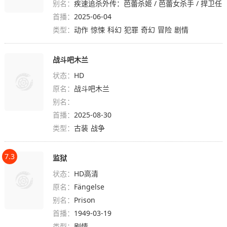
别名：
疾速追杀外传：芭蕾杀姬 / 芭蕾女杀手 / 捍卫任
首播：
务：复仇芭蕾(台) / 杀神John Wick外传：芭蕾
2025-06-04
类型：
杀姬(港) / 芭蕾猎杀 / 芭蕾舞女 / 芭蕾杀机 / Fro
动作
惊悚
科幻
犯罪
奇幻
冒险
剧情
m the World of John Wick: Ballerina
战斗吧木兰
状态：
HD
原名：
战斗吧木兰
别名：
首播：
2025-08-30
类型：
古装
战争
7.3
监狱
状态：
HD高清
原名：
Fängelse
别名：
Prison
首播：
1949-03-19
类型：
剧情