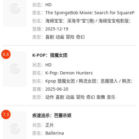
状态：
HD
原名：
The SpongeBob Movie: Search for SquareP
别名：
ants
海绵宝宝：深海寻“宝”(港) / 海绵宝宝电影版：
首播：
寻宝大冒险(台) / 海绵宝宝4 / Spongebob Mov
2025-12-19
类型：
ie 4
喜剧
动画
冒险
奇幻
6.6
K-POP：猎魔女团
状态：
HD
原名：
K-Pop: Demon Hunters
别名：
Kpop 猎魔女团 / 韩流女团：恶魔猎人 / 韩流：
首播：
恶魔猎人
2025-06-20
类型：
动作
喜剧
动画
冒险
奇幻
歌舞
音乐
7.3
疾速追杀：芭蕾杀姬
状态：
正片
原名：
Ballerina