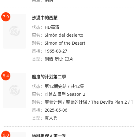
7.9
沙漠中的西蒙
状态：
HD高清
原名：
Simón del desierto
别名：
Simon of the Desert
首播：
1965-08-27
类型：
剧情
历史
短片
8.4
魔鬼的计划第二季
状态：
第12期完结 / 共12集
原名：
데블스 플랜 Season 2
别名：
魔鬼计划 / 魔鬼的计谋 / The Devil's Plan 2 / T
首播：
he Devil’s Plan: Death Room / 데블스 플랜: 데
2025-05-06
类型：
스룸
真人秀
6.0
地狱担保人第一季