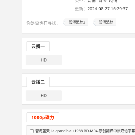
类型：
爱情
冒险
剧情
更新：
2024-08-27 16:29:37
碧海追踪2
碧海追踪
你是否也在
寻找
：
云播一
HD
云播二
HD
1080p磁力
碧海蓝天.Le.grand.bleu.1988.BD-MP4-原创翻译中法双语字幕