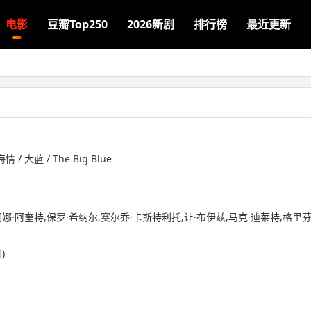
电影
豆瓣Top250
2026新剧
排行榜
最近更新
/ 大蓝 / The Big Blue
罗姗娜·阿奎特,保罗·希纳尔,赛尔乔·卡斯特利托,让·布伊兹,马克·迪莱特,格里
)