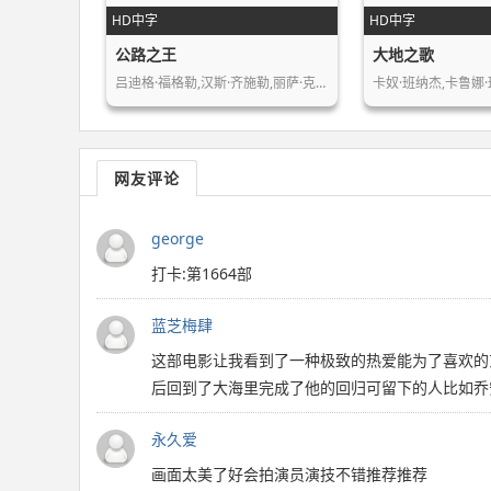
HD中字
HD中字
公路之王
大地之歌
吕迪格·福格勒,汉斯·齐施勒,丽萨·克…
网友评论
george
打卡:第1664部
蓝芝梅肆
这部电影让我看到了一种极致的热爱能为了喜欢的
后回到了大海里完成了他的回归可留下的人比如乔
永久爱
画面太美了好会拍演员演技不错推荐推荐