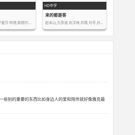
HD中字
来的都是客
瑞切尔·布莱克,萨曼莎·邦德,斯图尔特…
赵本山,王彦波,巩汉林,邓茜,句号,孙滨…
一些别的重要的东西比如身边人的爱和陪伴就好像雅克最