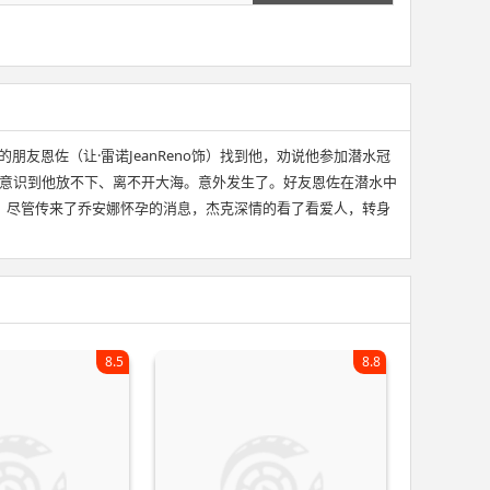
的朋友恩佐（让·雷诺JeanReno饰）找到他，劝说他参加潜水冠
杰克却意识到他放不下、离不开大海。意外发生了。好友恩佐在潜水中
。尽管传来了乔安娜怀孕的消息，杰克深情的看了看爱人，转身
8.5
8.8