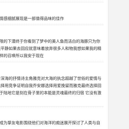
情感细腻展现是一部值得品味的佳作
限的下潜终于你看到了梦中的美人鱼而洁白的海豚只为你
能平静如果去回应就意味着放弃很多人和物我想如果我的精
样的召唤所以我安于现在
给深海的抒情诗主角雅克对大海的执念超越了世俗的爱情与
选择用竞争证明自我乔安娜选择用爱挽留而雅克最终选择回
于陆地它是刻在骨子里的本能是灵魂最终的归宿 它没有激
成为挚友电影围绕他们对海洋的痴迷展开探讨了人类与自