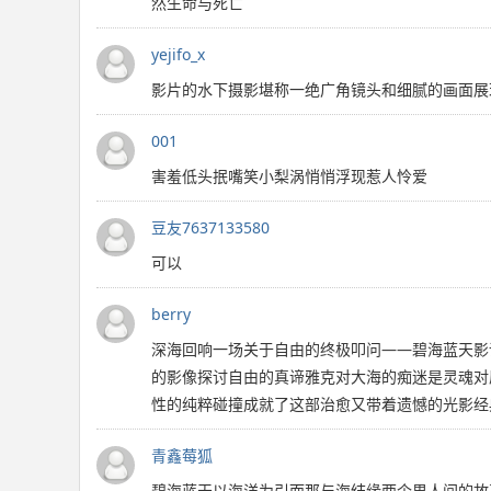
然生命与死亡
yejifo_x
影片的水下摄影堪称一绝广角镜头和细腻的画面展
001
害羞低头抿嘴笑小梨涡悄悄浮现惹人怜爱
豆友7637133580
可以
berry
深海回响一场关于自由的终极叩问——碧海蓝天影
的影像探讨自由的真谛雅克对大海的痴迷是灵魂对
性的纯粹碰撞成就了这部治愈又带着遗憾的光影经
青鑫莓狐
碧海蓝天以海洋为引而那与海结缘两个男人间的故