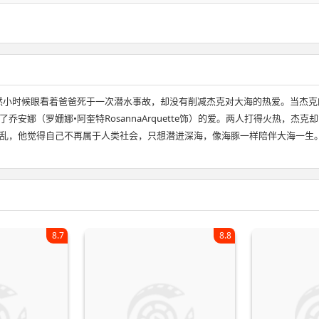
长大，虽然小时候眼看着爸爸死于一次潜水事故，却没有削减杰克对大海的热爱。当杰克
安娜（罗姗娜•阿奎特RosannaArquette饰）的爱。两人打得火热，
乱，他觉得自己不再属于人类社会，只想潜进深海，像海豚一样陪伴大海一生
8.7
8.8