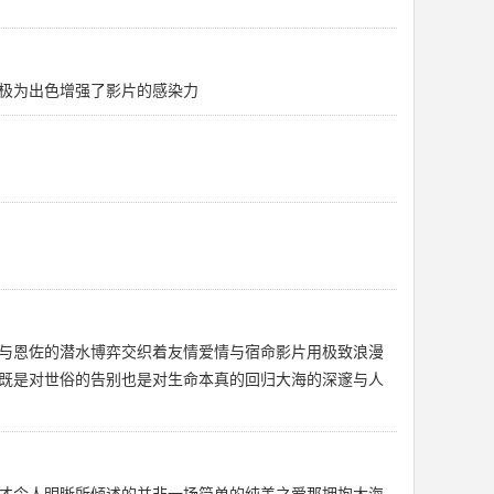
极为出色增强了影片的感染力
与恩佐的潜水博弈交织着友情爱情与宿命影片用极致浪漫
既是对世俗的告别也是对生命本真的回归大海的深邃与人
才令人明晰所倾述的并非一场简单的纯美之爱那拥抱大海