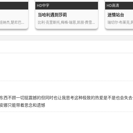
HD中字
HD高清
当哈利遇到莎莉
迷情站台
卡奴·班纳杰,卡鲁娜·班纳杰,楚尼巴拉…
比利·克里斯托,梅格·瑞恩,凯丽·费雪…
东西不顾一切挺震撼的但同时也让我思考这种极致的热爱是不是也会失去
安娜只能带着思念和遗憾