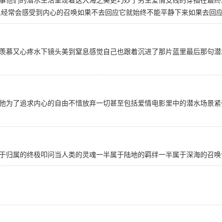
人经常会感受到内心的召唤如果不去回应它就始终不能平静下来如果去回
羡慕又心疼水下镜头美到窒息感觉自己也跟着沉进了那片蓝里最后那句潜
他为了追求内心的自由不惜放弃一切甚至包括爱情电影里中的潜水场景紧
于归属的终极叩问当人类的灵魂一半属于陆地的羁绊一半属于深海的召唤