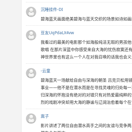
沉睡挂件-DI
碧海蓝天画面绝美碧海与蓝天交织的场景如诗如画
豆友UqPdaLX4vw
我看过的最美的电影那个如海般纯洁无瑕的男孩他
歌唱 在那片深蓝中你感受来自大海的忧伤寂寞还
神世界里也有这么一个人在对我召唤的话我也会义
-云童
碧海蓝天一场献给自由与深海的朝圣 吕克贝松用
事业——他不是在潜水而是在寻找灵魂的归处每一
归深海的怀抱没有绝对的对错只有对热爱最纯粹的
烈的戏剧冲突却用大海的静谧与辽阔治愈着每个在
嵩子
影片讲述了两位自由潜水高手之间的友谊与竞争两