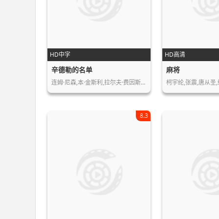
HD中字
HD高清
辛德勒的名单
麻将
连姆·尼森,本·金斯利,拉尔夫·费因斯…
柯宇纶,张震,唐从圣,
8.3