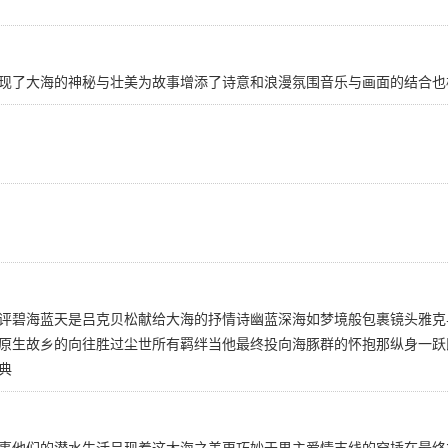
现了大海的神秘与壮美为故事增添了诗意和浪漫氛围音乐与画面的结合也
评碧海蓝天是吕克贝松献给大海的抒情诗幽蓝深海如梦境般包裹镜头雅克
原生故乡的向往胜过尘世所有羁绊当他最终投向海豚群的怀抱那纵身一跃
典
事他们的潜水生活呈现着这大海之美更巧妙于男主爱情支线的穿插在最终