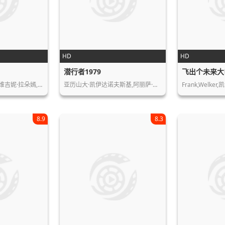
HD
HD
潜行者1979
飞出个未来大
维吉妮·拉朵嫣,…
亚历山大·凯伊达诺夫斯基,阿丽萨·弗…
Frank,Welke
8.9
8.3