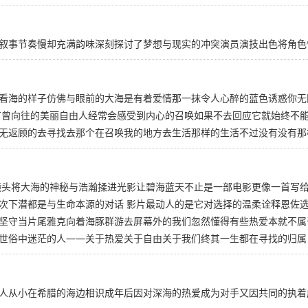
叙事节奏慢却充满韵味深刻探讨了梦想与现实的冲突演员演技出色将角色
看海的样子仿佛与眼前的大海是有着爱情那一抹令人心醉的蓝色诱惑你无
有曾向往的美丽自由人经常会感受到内心的召唤如果不去回应它就始终不
无返顾的去寻找去那个在召唤我的地方去生活那样的生活不过没有没有那
镜头将大海的神秘与浩瀚揉进光影让碧海蓝天不止是一部电影更像一首写
次下潜都是与生命本源的对话 影片最动人的是它对选择的温柔诠释恩佐
坚守当片尾雅克向着海豚群游去屏幕外的我们忽然懂得有些热爱本就不属
世俗中迷茫的人——关于热爱关于自由关于我们终其一生都在寻找的归属
人从小在希腊的海边相识成年后因对深海的热爱成为对手又因共同的执着