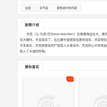
全选
全不选
复制选中的内容
剧情介绍
杰克（让-马克•巴尔Jean-MarcBarr）在希腊海边
军大赛时，杰克答应了，在比赛中成绩突出勇夺冠军，并且得到了乔
不幸丧生，杰克把恩佐的尸首放入大海当中，杰克的心中非常迷
投入了大海的怀抱。
猜你喜欢
9.5