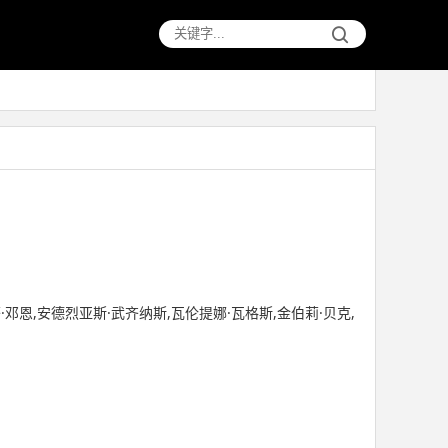
芬·邓恩,安德烈亚斯·武齐纳斯,瓦伦提娜·瓦格斯,金伯莉·贝克,