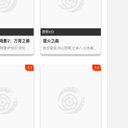
更新HD
电影2：万背之兽
萤火之森
r,凯特蕾·萨加尔,劳伦·…
佐仓绫音,内山昂辉,辻亲八,山本兼平,…
8.3
8.4