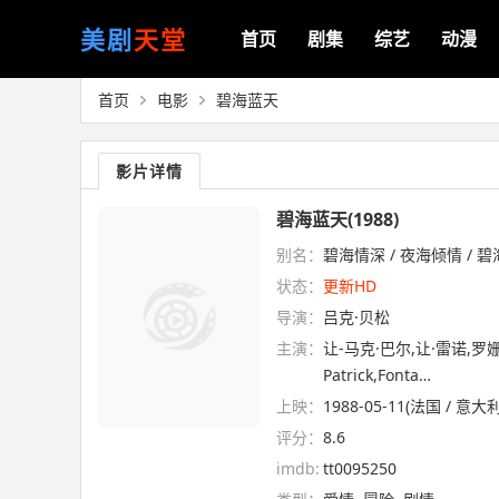
美剧
天堂
首页
剧集
综艺
动漫
首页
电影
碧海蓝天
影片详情
碧海蓝天(1988)
别名：
碧海情深 / 夜海倾情 / 碧海情 
状态：
更新HD
导演：
吕克·贝松
主演：
让-马克·巴尔,让·雷诺,
Patrick,Fonta…
上映：
1988-05-11(法国 / 意大利
评分：
8.6
imdb:
tt0095250