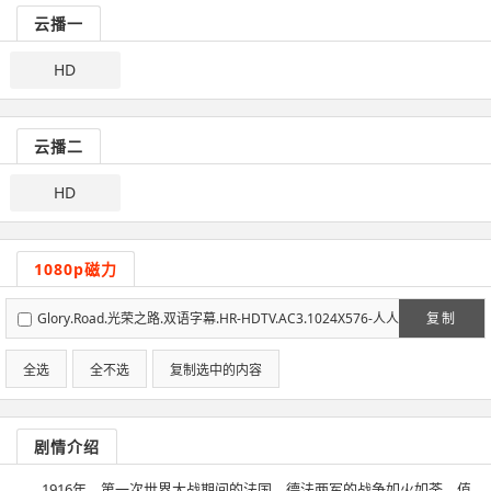
云播一
HD
云播二
HD
1080p磁力
Glory.Road.光荣之路.双语字幕.HR-HDTV.AC3.1024X576-人人
复制
影视制作.mkv
全选
全不选
复制选中的内容
剧情介绍
1916年，第一次世界大战期间的法国，德法两军的战争如火如荼。值