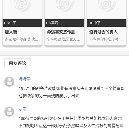
HD中字
HD高清
HD中字
唐人街
命运喜欢恶作剧
没有过去的男人
杰克·尼科尔森,费·唐纳薇,约翰·休斯…
宁海强,高放,常兰天,葛存壮,蔡明
马库·佩尔托拉,卡蒂·奥廷宁,尤哈尼·…
网友评论
凌凌子
1957年的战争片就能如此有深意从头到尾没看到一个德军却
也把战争的另一面残酷展示了出来
灰子
1库布里克的特别之处在于拍任何类型片总能找到让人意想
不到的切入点这一部对于战争黑暗以及人性劣根的揭露与讽