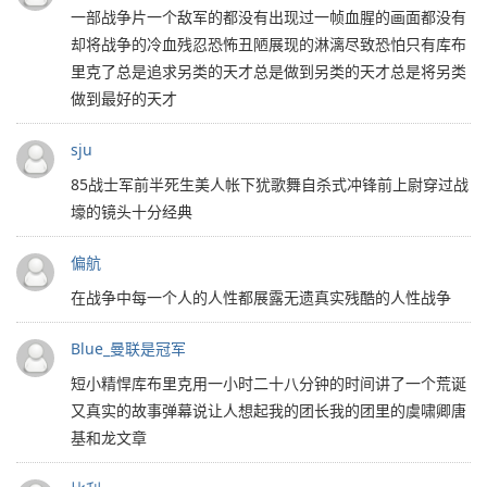
一部战争片一个敌军的都没有出现过一帧血腥的画面都没有
却将战争的冷血残忍恐怖丑陋展现的淋漓尽致恐怕只有库布
里克了总是追求另类的天才总是做到另类的天才总是将另类
做到最好的天才
sju
85战士军前半死生美人帐下犹歌舞自杀式冲锋前上尉穿过战
壕的镜头十分经典
偏航
在战争中每一个人的人性都展露无遗真实残酷的人性战争
Blue_曼联是冠军
短小精悍库布里克用一小时二十八分钟的时间讲了一个荒诞
又真实的故事弹幕说让人想起我的团长我的团里的虞啸卿唐
基和龙文章