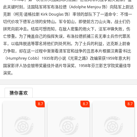
此关键时刻，法国陆军将军布洛拉德（Adolphe Menjou 饰）向陆军上尉达
克斯（柯克·道格拉斯 Kirk Douglas 饰）率领的部队下了一道命令：不惜一
切代价攻下德军占领的安特山。军令如山，即使前方刀山火海，战士们仍
拼死向前冲去。结局可想而知，在敌人密集的炮火下，法军冲锋失败，伤
亡惨重。为了掩盖自己的指挥失误，布洛拉德抓捕三名无辜士兵作代罪羔
羊，以临阵脱逃等罪名将他们判处死刑。为了士兵的利益，达克斯上尉奋
力争取，却在这一过程中渐渐看清军官和战争的丑恶本片根据汉弗雷·科比
（Humphrey Cobb）1935年的小说《光荣之路》改编荣获1959年意大利
国家影评人协会银带奖最佳外语片导演奖、1958年芬兰影艺学院奖最佳导
演奖。
猜你喜欢
8.7
8.7
8.7