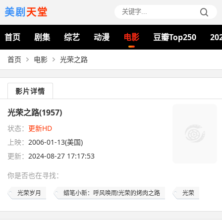
美剧
天堂
首页
剧集
综艺
动漫
电影
豆瓣Top250
20
首页
电影
光荣之路
影片详情
光荣之路(1957)
状态：
更新HD
上映：
2006-01-13(美国)
更新：
2024-08-27 17:17:53
你是否也在
寻找
：
光荣岁月
蜡笔小新：呼风唤雨!光荣的烤肉之路
光荣