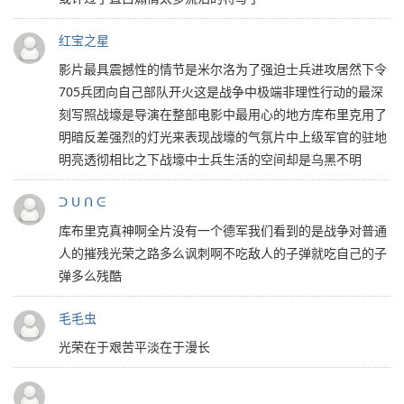
红宝之星
影片最具震撼性的情节是米尔洛为了强迫士兵进攻居然下令
705兵团向自己部队开火这是战争中极端非理性行动的最深
刻写照战壕是导演在整部电影中最用心的地方库布里克用了
明暗反差强烈的灯光来表现战壕的气氛片中上级军官的驻地
明亮透彻相比之下战壕中士兵生活的空间却是乌黑不明
ᑐ ᑌ ᑎ ᕮ
库布里克真神啊全片没有一个德军我们看到的是战争对普通
人的摧残光荣之路多么讽刺啊不吃敌人的子弹就吃自己的子
弹多么残酷
毛毛虫
光荣在于艰苦平淡在于漫长