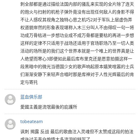
刺全部都是通过描绘法国内部的骚乱来实现的全片除了连天
的炮火与扫射的机枪子弹外竟没有出现任何敌人的身影不得
不让人感叹其视角之独特心思之机巧2对于军队上层虚伪弄
权道貌岸然的形象表现堪称入木三分叫人不由得叹一句一将
功成万骨枯进一步想功业成不成万骨都是要枯的再进一步想
这样的定律不只适用于战场还适用于官场职场乃至一切人类
活动的场所是的我们这个世界本就是一个唯上的世界真是让
人绝望而寒心3即便如此最后库布里克还是愿意拍摄这样一
段黑暗中的微光当德国少女的歌声响起原本嬉笑喧嚣的士兵
们渐渐安静下来轻声合唱时那是库神对于人性光辉最后的肯
定与寄托
蓝血俱乐部
愛國主義是流氓最後的庇護所
tobeateam
讽刺 揭露 反战 最后的歌曲注入灵魂但不太赞成这段的拍法
或许过于直白煽情太多流泪的特写了