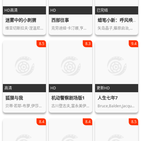
HD高清
HD
已完结
迷雾中的小刺猬
西部往事
蜡笔小新：呼风唤雨的热带雨林
维亚切斯拉夫·涅温尼,玛丽亚·维诺格…
克劳迪娅·卡汀娜,亨利·方达,杰森·罗…
矢岛晶子,藤原启治,楢桥美纪,兴梠里美…
8.5
8.3
9.4
高清
HD
更新HD
狐狸与我
机动警察剧场版1
人生七年7
贝蒂·若耶-布萝,伊莎贝尔·卡雷,Tho…
古川登志夫,富永美伊奈,大林隆介,榊原…
Bruce,Balden,Jacqueline,Bassett,Symo…
8.4
8.4
8.5