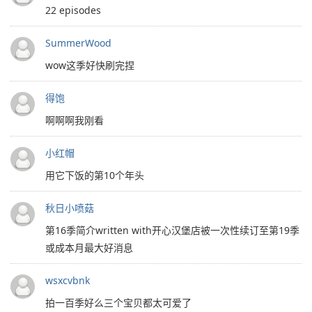
22 episodes
SummerWood
wow这季好快刷完捏
得饱
啊啊啊我刚看
小红帽
用它下饭的第10个年头
秋日小喷菇
第16季简介written with开心汉堡店被一次性续订至第19季
或成本月最大好消息
wsxcvbnk
拍一百季好么三个宝贝都太可爱了