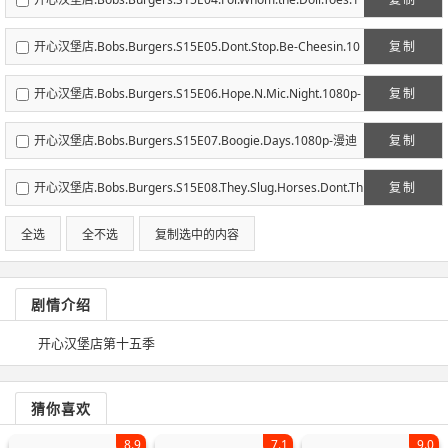
080p-漫迪字幕组.mp4
开心汉堡店.Bobs.Burgers.S15E05.Dont.Stop.Be-Cheesin.10
复制
80p-漫迪字幕组.mp4
开心汉堡店.Bobs.Burgers.S15E06.Hope.N.Mic.Night.1080p-
复制
漫迪字幕组.mp4
开心汉堡店.Bobs.Burgers.S15E07.Boogie.Days.1080p-漫迪
复制
字幕组.mp4
开心汉堡店.Bobs.Burgers.S15E08.They.Slug.Horses.Dont.Th
复制
ey.1080p-漫迪字幕组.mp4
全选
全不选
复制选中的内容
剧情介绍
开心汉堡店第十五季
猜你喜欢
8.9
7.1
9.0