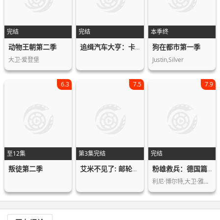
完结
完结
本季终
动物王朝第二季
狗在都市第一季
追缉汽车大亨：卡洛斯·戈恩第一季
大卫·爱登堡
Justin,Silver
6.3
7.5
7.9
至12集
第3集完结
完结
叛徒第二季
艾米不见了: 邮轮失踪悬案第一季
粉雄救兵：德国篇第一季
利尼·博尔特,大卫·雅各布斯,扬-亨利…