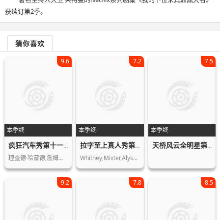
获续订第2季。
猜你喜欢
9.6
7.2
7.5
本季终
本季终
本季终
疯狂汽车秀第十一季
拉字至上真人秀第一季
天桥风云全明星第二季
理查德·哈蒙德,詹姆斯·梅,杰里米·克…
Whitney,Mixter,Alyssa,Morgan,Kacy,Bo…
9.2
7.8
8.5