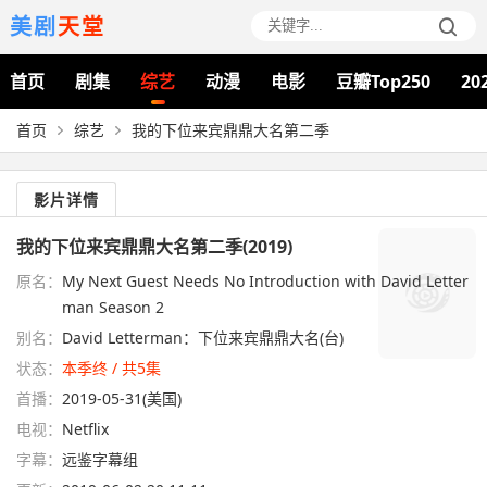
美剧
天堂
首页
剧集
综艺
动漫
电影
豆瓣Top250
20
首页
综艺
我的下位来宾鼎鼎大名第二季
影片详情
我的下位来宾鼎鼎大名第二季(2019)
原名：
My Next Guest Needs No Introduction with David Letter
man Season 2
别名：
David Letterman：下位来宾鼎鼎大名(台)
状态：
本季终 / 共5集
首播：
2019-05-31(美国)
电视：
Netflix
字幕：
远鉴字幕组