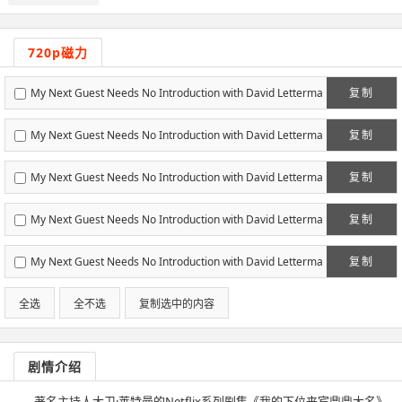
720p磁力
My Next Guest Needs No Introduction with David Letterma
复制
n S02E01 720p WEB... [eztv]
My Next Guest Needs No Introduction with David Letterma
复制
n S02E02 720p WEB... [eztv]
My Next Guest Needs No Introduction with David Letterma
复制
n S02E03 720p WEB... [eztv]
My Next Guest Needs No Introduction with David Letterma
复制
n S02E04 720p WEB... [eztv]
My Next Guest Needs No Introduction with David Letterma
复制
n S02E05 720p WEB... [eztv]
全选
全不选
复制选中的内容
剧情介绍
著名主持人大卫·莱特曼的Netflix系列剧集《我的下位来宾鼎鼎大名》