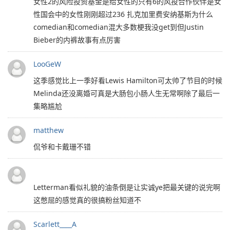
女性2的风险投资基金是给女性的只有6的风投合作伙伴是女
性国会中的女性刚刚超过236 扎克加里费安纳基斯为什么
comedian和comedian混大多数梗我没get到但Justin
Bieber的内裤故事有点厉害
LooGeW
这季感觉比上一季好看Lewis Hamilton可太帅了节目的时候
Melinda还没离婚可真是大肠包小肠人生无常啊除了最后一
集略尴尬
matthew
侃爷和卡戴珊不错
Letterman看似礼貌的油条倒是让实诚ye把最关键的说完啊
这憋屈的感觉真的很搞粉丝知道不
Scarlett____A