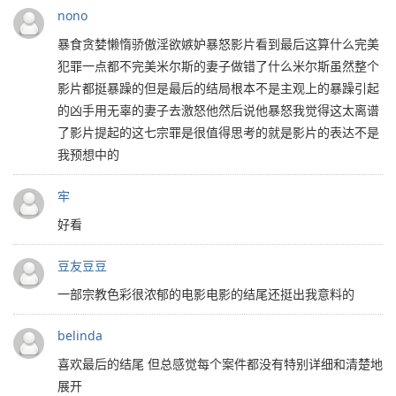
nono
暴食贪婪懒惰骄傲淫欲嫉妒暴怒影片看到最后这算什么完美
犯罪一点都不完美米尔斯的妻子做错了什么米尔斯虽然整个
影片都挺暴躁的但是最后的结局根本不是主观上的暴躁引起
的凶手用无辜的妻子去激怒他然后说他暴怒我觉得这太离谱
了影片提起的这七宗罪是很值得思考的就是影片的表达不是
我预想中的
牢
好看
豆友豆豆
一部宗教色彩很浓郁的电影电影的结尾还挺出我意料的
belinda
喜欢最后的结尾 但总感觉每个案件都没有特别详细和清楚地
展开