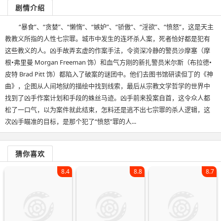
剧情介绍
“暴食”、“贪婪”、“懒惰”、“嫉妒”、“骄傲”、“淫欲”、“愤怒”，这是天主
教教义所指的人性七宗罪。城市中发生的连坏杀人案，死者恰好都是犯有
这些教义的人。凶手故弄玄虚的作案手法，令资深冷静的警员沙摩塞（摩
根•弗里曼 Morgan Freeman 饰）和血气方刚的新扎警员米尔斯（布拉德•
皮特 Brad Pitt 饰）都陷入了破案的谜团中。他们去图书馆研读但丁的《神
曲》，企图从人间地狱的描绘中找到线索，最后从宗教文学哲学的世界中
找到了凶手作案计划和手段的蛛丝马迹。凶手前来投案自首，这令众人都
松了一口气，以为案件就此结束，怎料还是逃不出七宗罪的杀人逻辑，这
次凶手瞄准的目标，是那个犯了“愤怒”罪的人...
猜你喜欢
8.4
8.8
8.7