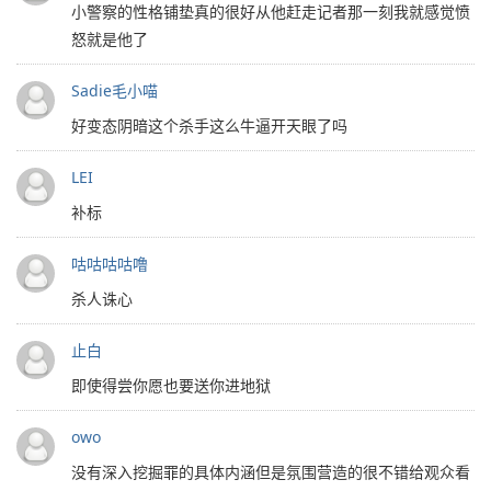
小警察的性格铺垫真的很好从他赶走记者那一刻我就感觉愤
怒就是他了
Sadie毛小喵
好变态阴暗这个杀手这么牛逼开天眼了吗
LEI
补标
咕咕咕咕噜
杀人诛心
止白
即使得尝你愿也要送你进地狱
owo
没有深入挖掘罪的具体内涵但是氛围营造的很不错给观众看