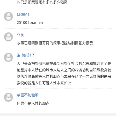
的只是犯案现场有多么多么猎奇
LediMai
251001 xiamen
豆友
故事已经猜到但芬奇的叙事把控与剧情张力很赞
围巾织好了
大卫芬奇把整部电影提高到对整个社会的沉思和批判甚至是
绝望片中人所在的城市人与人之间的冷淡功利自私纵欲贪婪
堕落淫欲高傲等人性的弱点与罪恶在这里一显无疑借的是宗
教说的就是人性可是人性本来如此
芋圆不加糖哟
何尝不是人性的弱点