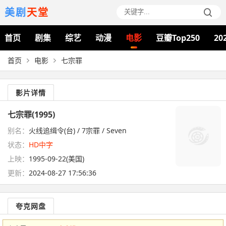
美剧
天堂
首页
剧集
综艺
动漫
电影
豆瓣Top250
20
首页
电影
七宗罪
影片详情
七宗罪(1995)
别名：
火线追缉令(台) / 7宗罪 / Seven
状态：
HD中字
上映：
1995-09-22(美国)
更新：
2024-08-27 17:56:36
夸克网盘