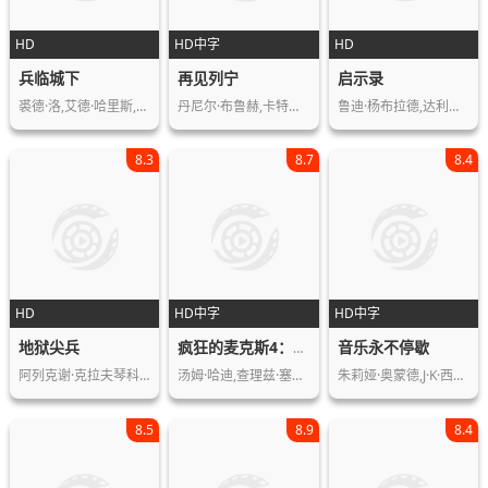
HD
HD中字
HD
兵临城下
再见列宁
启示录
裘德·洛,艾德·哈里斯,蕾切尔·薇兹,…
丹尼尔·布鲁赫,卡特琳·萨斯,丘尔潘·…
鲁迪·杨布拉德,达利娅·埃尔南德斯,乔…
8.3
8.7
8.4
HD
HD中字
HD中字
地狱尖兵
音乐永不停歇
疯狂的麦克斯4：狂暴之路
阿列克谢·克拉夫琴科,Georgiy,Bol…
汤姆·哈迪,查理兹·塞隆,尼古拉斯·霍…
朱莉娅·奥蒙德,J·K·西蒙斯,卢·泰勒…
8.5
8.9
8.4