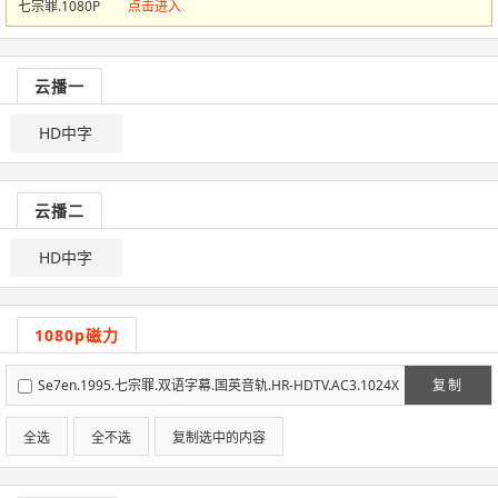
七宗罪.1080P
点击进入
云播一
HD中字
云播二
HD中字
1080p磁力
Se7en.1995.七宗罪.双语字幕.国英音轨.HR-HDTV.AC3.1024X
复制
576.X264-人人影视制作.mkv
全选
全不选
复制选中的内容