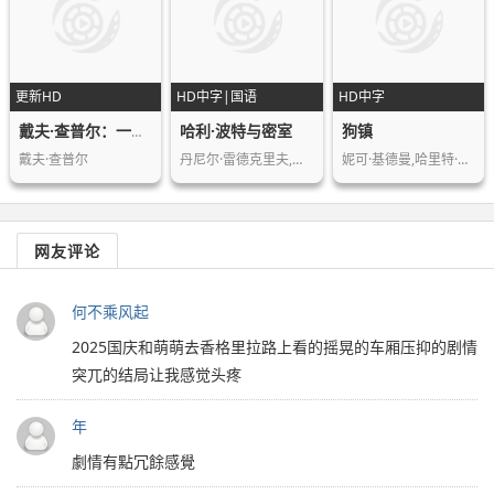
更新HD
HD中字|国语
HD中字
哈利·波特与密室
狗镇
戴夫·查普尔：一笑置之
戴夫·查普尔
丹尼尔·雷德克里夫,艾玛·沃森,鲁伯特…
妮可·基德曼,哈里特·安德森,劳伦·白…
网友评论
何不乘风起
2025国庆和萌萌去香格里拉路上看的摇晃的车厢压抑的剧情
突兀的结局让我感觉头疼
年
劇情有點冗餘感覺