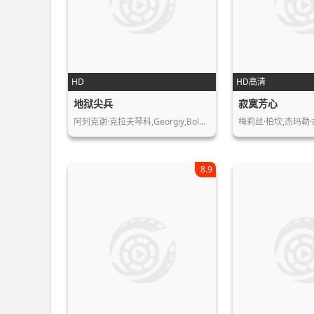
HD
HD高清
地狱尖兵
寂寞芳心
阿列克谢·克拉夫琴科,Georgiy,Bol…
梅莉丝·柏坎,杰玛勒·胡
8.9