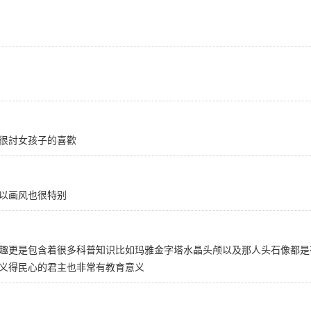
很討女孩子的喜歡
以画风也很特别
趣更是包含着很多科普知识比如玛雅金字塔水晶头颅以及那人头石像都是
义得民心的君主也非常有教育意义