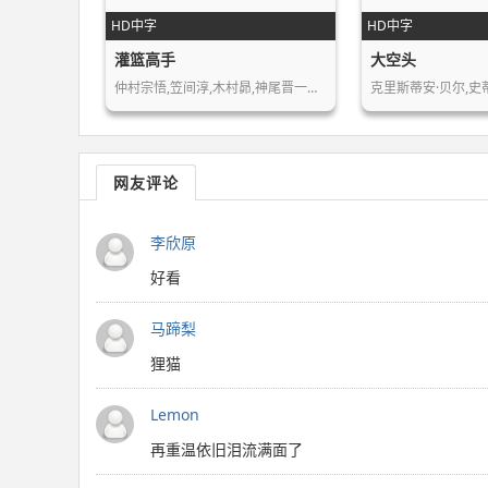
HD中字
HD中字
灌篮高手
大空头
仲村宗悟,笠间淳,木村昴,神尾晋一郎,…
网友评论
李欣原
好看
马蹄梨
狸猫
Lemon
再重温依旧泪流满面了