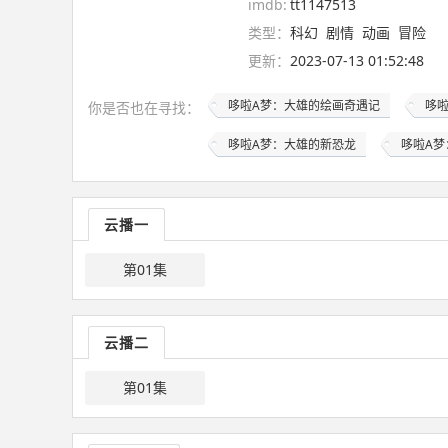
imdb:
tt1147513
类型：
科幻
剧情
动画
冒险
更新：
2023-07-13 01:52:48
哆啦A梦：大雄的绘画奇遇记
哆
你是否也在
寻找
：
哆啦A梦：大雄的新恐龙
哆啦A梦
云播一
第01集
云播二
第01集