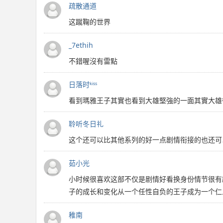
疏散通道
这蹴鞠的世界
_7ethih
不錯喔沒有雷點
日落时ᵏⁱˢˢ
看到瑪雅王子其實也看到大雄堅強的一面其實大雄
聆听冬日礼
这个还可以比其他系列的好一点剧情衔接的也还可
茹小光
小时候很喜欢这部不仅是剧情好看换身份情节很有
子的成长和变化从一个任性自负的王子成为一个仁
稚南