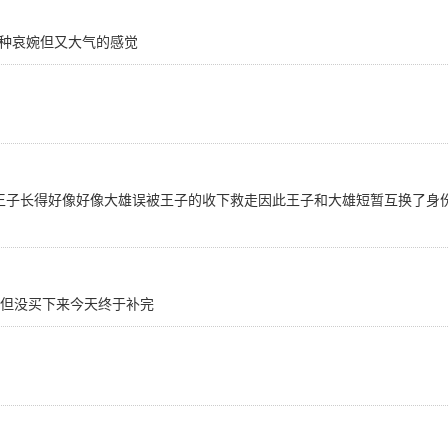
种哀婉但又大气的感觉
王子长得好像好像大雄误被王子的收下救走因此王子和大雄短暂互换了身
看但没买下来今天终于补完