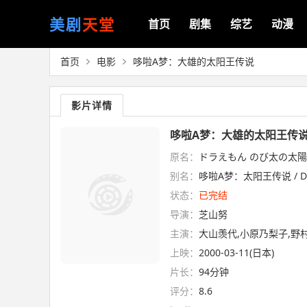
美剧
天堂
首页
剧集
综艺
动漫
首页
电影
哆啦A梦：大雄的太阳王传说
影片详情
哆啦A梦：大雄的太阳王传说(2
原名：
ドラえもん のび太の太
别名：
哆啦A梦：太阳王传说 / Doraemo
状态：
已完结
导演：
芝山努
主演：
大山羡代,小原乃梨子,野
上映：
2000-03-11(日本)
片长：
94分钟
评分：
8.6