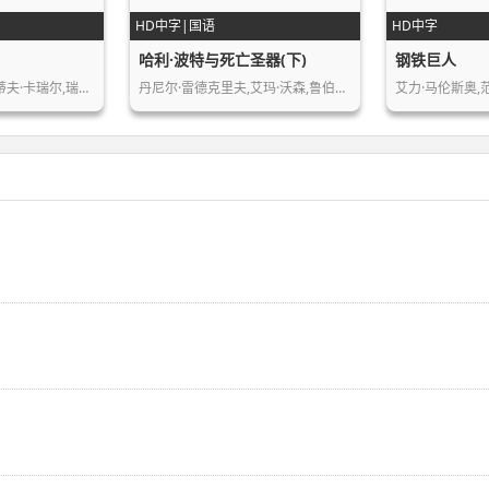
HD中字|国语
HD中字
哈利·波特与死亡圣器(下)
钢铁巨人
克里斯蒂安·贝尔,史蒂夫·卡瑞尔,瑞恩…
丹尼尔·雷德克里夫,艾玛·沃森,鲁伯特…
艾力·马伦斯奥,