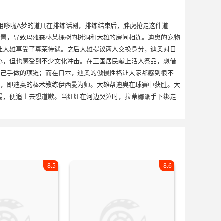
用哆啦A梦的道具在排练话剧，排练结束后，胖虎抢走这件道
设置，导致玛雅森林某棵树的树洞和大雄的房间相连。迪奥的宠物
让大雄享受了尊荣待遇。之后大雄提议两人交换身分，迪奥对日
心，但也感受到不少文化冲击。在王国居民献上活人祭品，想借
自己手做的项链；而在日本，迪奥的傲慢性格让大家都感到很不
亲，即迪奥的棒术教练伊西曼为师。大雄帮迪奥在球赛中获胜。大
骂，便追上去想道歉。当红红在河边哭泣时，拉蒂娜派手下绑走
8.5
8.6