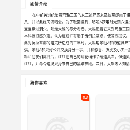
剧情介绍
在中部美洲统治着玛雅王国的女王被邪恶女巫拉蒂娜施了诅
具，并以此练习演唱会。为了取回道具，哆啦A梦用时光洞穴连
宝宝穿过洞穴，咬走大雄的零分考卷，大雄追着它来到玛雅王国
本科技很感兴趣，认为这或许有助于击倒拉蒂娜，便答应提议。
此对抗拉蒂娜的诅咒所造成的干旱时，大雄用哆啦A梦的道具降
满，哆啦A梦只好公开交换身分一事，并和静香、胖虎及小夫一
雄和朋友们离开后，红红把自己的翻花绳作品给迪奥看，但迪奥
红红，并命令迪奥只身来自己的黑暗神殿。次日，大雄等人知情后
猜你喜欢
8.3