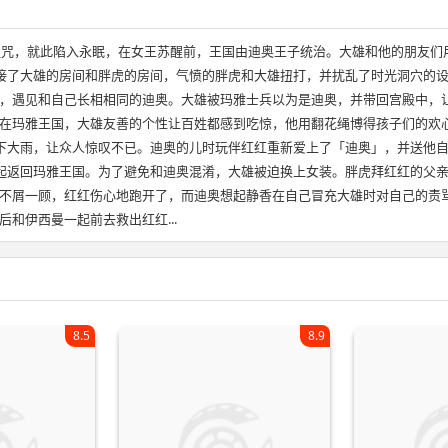
咒，就此陷入永眠，在女王苏醒前，王国由迪奥王子统治。大雄和他的朋友们
接了大雄的房间和胖虎的房间，气愤的胖虎和大雄扭打，并扰乱了时光洞穴的
，遇见和自己长相相同的迪奥。大雄被玛雅士兵以为是迪奥，并带回宫殿中，
在玛雅王国，大雄友善的个性让百姓都感到吃惊，他用翻花绳博得孩子们的欢
下大雨，让众人惊叹不已。迪奥的儿时玩伴红红重新爱上了「迪奥」，并送他
起返回玛雅王国。为了避免和迪奥混淆，大雄被迫换上女装。胖虎拜红红的父
不屑一顾，红红伤心地跑开了，而迪奥想起静香在自己冒充大雄时对自己的责
和伊西曼一起前去救出红红...
8.5
8.9