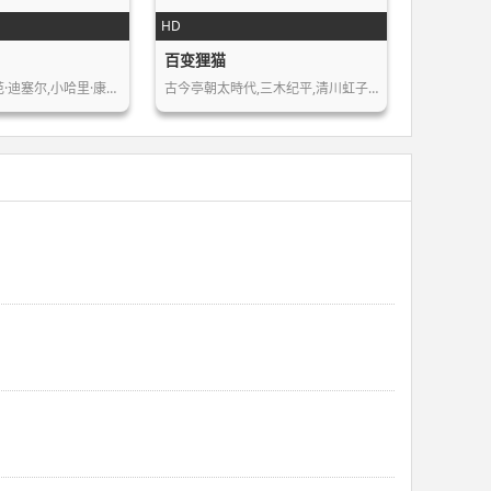
HD
百变狸猫
范·迪塞尔,小哈里·康…
古今亭朝太時代,三木纪平,清川虹子,野…