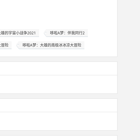
雄的宇宙小战争2021
哆啦A梦：伴我同行2
大冒险
哆啦A梦：大雄的南极冰冰凉大冒险