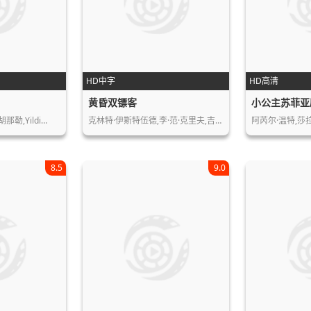
HD中字
HD高清
黄昏双镖客
小公主苏菲亚
那勒,Yildi…
克林特·伊斯特伍德,李·范·克里夫,吉…
阿芮尔·温特,莎
8.5
9.0