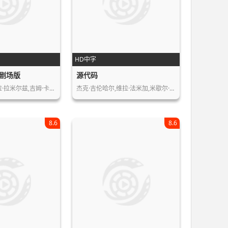
HD中字
剧场版
源代码
拉·拉米尔兹,吉姆·卡…
杰克·吉伦哈尔,维拉·法米加,米歇尔·…
8.6
8.6