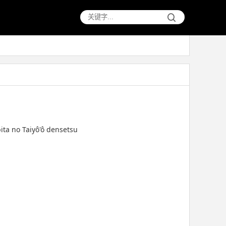
a no Taiyô'ô densetsu