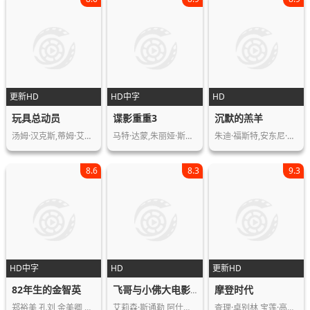
更新HD
HD中字
HD
玩具总动员
谍影重重3
沉默的羔羊
汤姆·汉克斯,蒂姆·艾伦,唐·里克斯,…
马特·达蒙,朱丽娅·斯蒂尔斯,大卫·斯…
朱迪·福斯特,安东尼·霍普金斯,斯科特…
8.6
8.3
9.3
HD中字
HD
更新HD
82年生的金智英
摩登时代
飞哥与小佛大电影：坎迪斯对抗宇宙
郑裕美,孔刘,金美卿,孔敏晶,朴成妍,李…
艾莉森·斯通勒,阿什丽·提斯代尔,迪·…
查理·卓别林,宝莲·高黛,亨利·伯格曼…