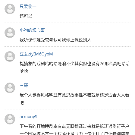
只爱俊一
还可以
小狗的烦心事
我听课你难受软考认可我你上课说别人
豆友ziyIM6OyoM
挺抽象的戏剧哈哈哈隐喻不少其实但也没有76那么高吧哈哈
哈哈
三哥
我个人觉得风格明显有意思故事性不错就是还是适合大人看
吧
armonyS
下午看的打瞌睡剧本有点无聊翻译过来就是拆迁遇到钉子户
一个国家搞不定一个村落还是武力上这个钉子户还特别搞笑