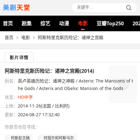
美剧
天堂
首页
剧集
综艺
动漫
电影
豆瓣Top250
20
首页
电影
阿斯特里克斯历险记：诸神之宫殿
影片详情
阿斯特里克斯历险记：诸神之宫殿(2014)
别名：
高卢英雄历险记：诸神之神殿 / Asterix: The Mansions of t
he Gods / Asterix and Obelix: Mansion of the Gods
状态：
HD中字
上映：
2014-11-26(法国 / 比利时)
更新：
2024-08-27 17:32:40
你是否也在
寻找
：
阿斯彭文稿
阿祖尔和阿斯马尔