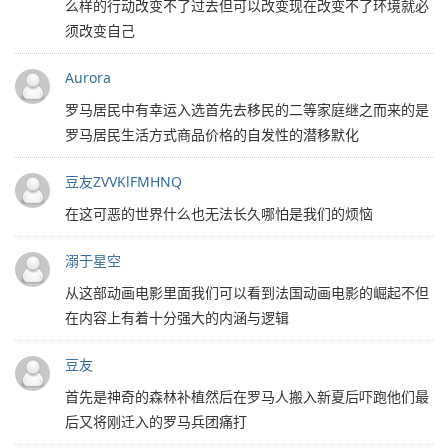
么样的行动改变不了过去但可以改变现在改变不了环境就必
须改变自己
Aurora
罗马居民中有幸运入选首先去移民的二等家庭继之而来的是
罗马居民生活方式商品价格的自发性的潜移默化
豆友ZVVKlFMHNQ
在这可恶的世界什么也无法长久哪怕是我们的烦恼
溺于星空
从这部动画电影里面我们可以看到法国动画电影的崛起不但
在内容上有着十分强大的内涵与逻辑
豆友
首先是神奇的森林补植然后在罗马人搬入新夏后吓跑他们最
后又将刚迁入的罗马兵团痛打