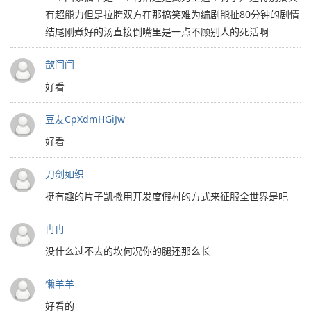
有超能力但是拉胯双方在那搞笑难为编剧能扯80分钟的剧情
结尾刚煮好的汤直接倒嘴里是一点不顾别人的死活啊
歆闫闫
好看
豆友CpXdmHGiJw
好看
刀剑如织
挺有趣的片子凯撒用开发度假村的方式来征服全世界是吧
冉冉
没什么过不去的坎何况你的腿还那么长
懒羊羊
好看的