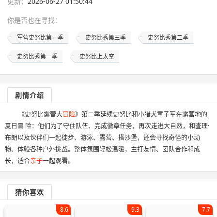
更新：
2026-06-27 01:50:44
你是否也在
寻找
：
军营史努比第一季
史努比秀第三季
史努比秀第二季
史努比秀第一季
史努比上太空
剧情介绍
《史努比露营大
冒险
》第二季延续史努比和小猎犬童子军在露营地的
夏日冒 险：他们为了守住队伍、完成徽章任务，再次走进大自然，和查理·
布朗以及伙伴们一起徒步、游泳、露营、搭沙堡，还会寻找奇怪的小动
物、体验各种户外挑战。整体氛围轻松温暖，主打友情、团队合作和成
长，适合
亲子
一起观看。
猜你喜欢
8.6
9.3
7.7