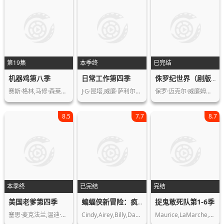
第19集
本季终
已完结
机器鸡第八季
日常工作第四季
侏罗纪世界（剧版）第三季
赛斯·格林,马修·森莱奇,布瑞金·梅耶
J·G·昆塔,威廉·萨利尔斯,萨姆·马林…
保罗·迈克尔·威廉姆斯,考萨尔·穆罕…
8.5
7.7
8.7
本季终
已完结
完结
美国老爹第四季
捉鬼敢死队第1-6季
蝙蝠侠新冒险：疯狂的爱第一季
塞思·麦克法兰,温迪·夏尔,斯科特·格…
Cindy,Airey,Billy,Davis,Paul,St.,Pet…
Maurice,LaMarche,Lorenzo,Music,Laura…