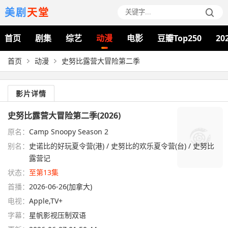
美剧
天堂
首页
剧集
综艺
动漫
电影
豆瓣Top250
20
首页
动漫
史努比露营大冒险第二季
影片详情
史努比露营大冒险第二季(2026)
原名：
Camp Snoopy Season 2
别名：
史诺比的好玩夏令营(港) / 史努比的欢乐夏令营(台) / 史努比
露营记
状态：
至第13集
首播：
2026-06-26(加拿大)
电视：
Apple,TV+
字幕：
星帆影视压制双语