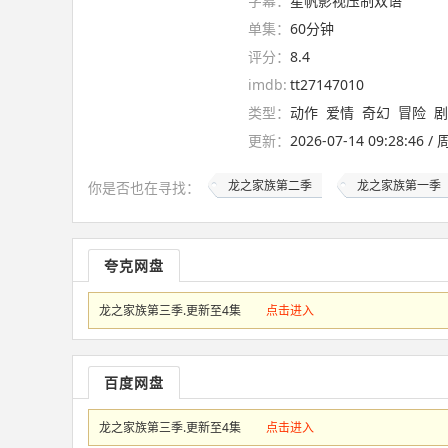
字幕：
星帆影视压制双语
单集：
60分钟
评分：
8.4
imdb:
tt27147010
类型：
动作
爱情
奇幻
冒险
剧
更新：
2026-07-14 09:28:46 
龙之家族第二季
龙之家族第一季
你是否也在
寻找
：
夸克网盘
龙之家族第三季.更新至4集
点击进入
百度网盘
龙之家族第三季.更新至4集
点击进入