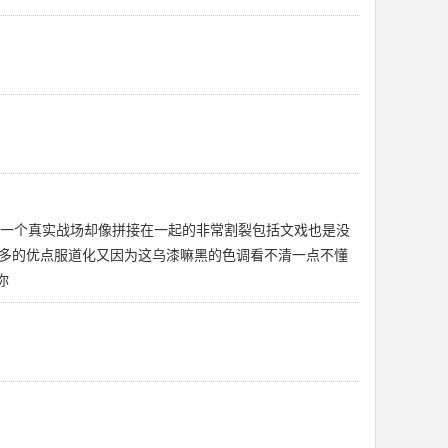
你一个真实战场却像拼接在一起的非常割裂包括文戏也是没
多的优点服道化又因为这乌漆嘛黑的色调看不清一点不懂
你