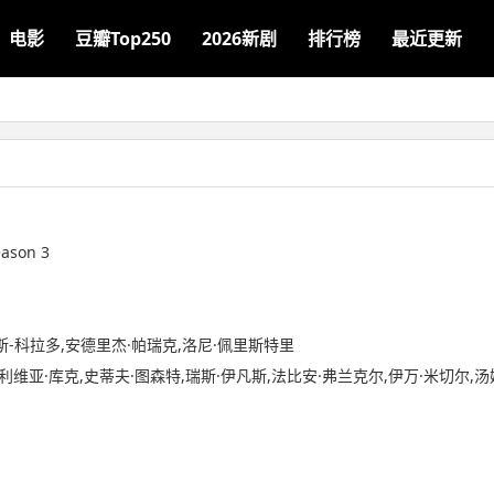
电影
豆瓣Top250
2026新剧
排行榜
最近更新
eason 3
斯-科拉多,安德里杰·帕瑞克,洛尼·佩里斯特里
奥利维亚·库克,史蒂夫·图森特,瑞斯·伊凡斯,法比安·弗兰克尔,伊万·米切尔,汤