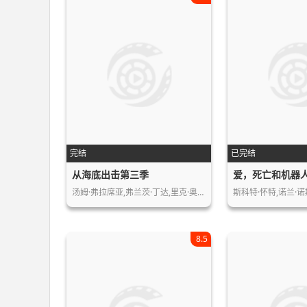
完结
已完结
从海底出击第三季
爱，死亡和机器
汤姆·弗拉席亚,弗兰茨·丁达,里克·奥…
斯科特·怀特,诺兰·诺
8.5