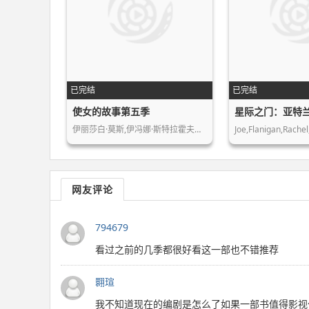
已完结
已完结
使女的故事第五季
星际之门：亚特
伊丽莎白·莫斯,伊冯娜·斯特拉霍夫斯…
网友评论
794679
看过之前的几季都很好看这一部也不错推荐
翾瑄
我不知道现在的编剧是怎么了如果一部书值得影视