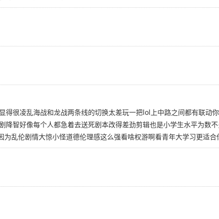
显得很凌乱海战和龙战两条线的切换太差玩一把lol上中路之间都有联动
剧降智好像每个人都急着去送死剧本改得差劲剪辑也是小学生水平为数不
在因为乱伦剧情大惊小怪道德伦理感这么强看啥权游啊看青年大学习更适合