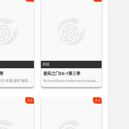
完结
季
星际之门SG-1第三季
克尔·多曼,瑞安·施密…
Richard,Dean,Anderson,Amanda,Tapping
8.9
8.4