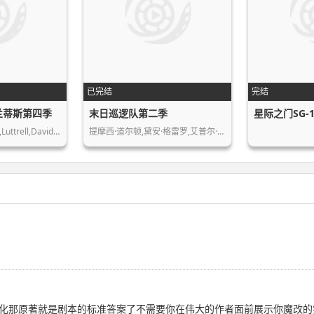
已完结
完结
兰蒂斯第四季
末日巡逻队第二季
星际之门SG-
Joe,Flanigan,Rachel,Luttrell,David,H…
提摩西·道尔顿,黛安·格雷罗,艾普尔·…
化那原著就是剧本的标准答案了不需要你在伟大的作者面前展示你魔改的