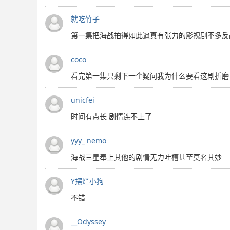
就吃竹子
第一集把海战拍得如此逼真有张力的影视剧不多反
coco
看完第一集只剩下一个疑问我为什么要看这剧折磨
unicfei
时间有点长 剧情连不上了
yyy_ nemo
海战三星奉上其他的剧情无力吐槽甚至莫名其妙
Y摆烂小狗
不错
__Odyssey