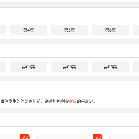
第4集
第5集
第6集
第04集
第05集
第06集
中事件发生的约两百年前，讲述坦格利安
家族
的兴衰史。
9.2
9.2