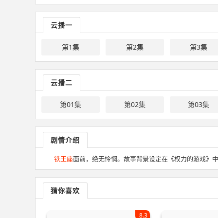
云播一
第1集
第2集
第3集
云播二
第01集
第02集
第03集
剧情介绍
铁王座
面前，绝无怜悯。故事背景设定在《权力的游戏》
猜你喜欢
8.3