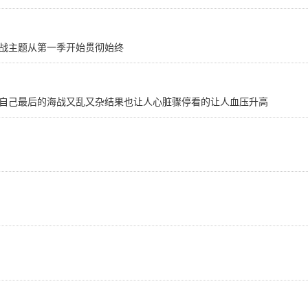
战主题从第一季开始贯彻始终
自己最后的海战又乱又杂结果也让人心脏骤停看的让人血压升高