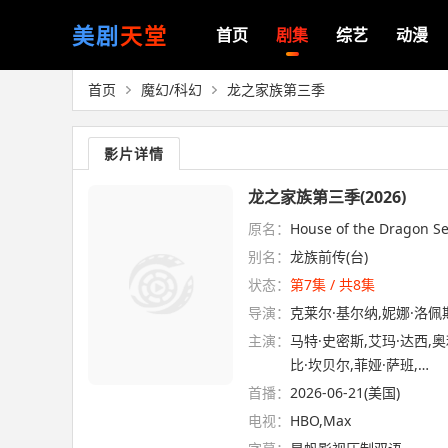
美剧
天堂
首页
剧集
综艺
动漫
首页
魔幻/科幻
龙之家族第三季
影片详情
龙之家族第三季(2026)
原名：
House of the Dragon S
别名：
龙族前传(台)
状态：
第7集 / 共8集
导演：
克莱尔·基尔纳,妮娜·洛佩
主演：
马特·史密斯,艾玛·达西,
比·坎贝尔,菲娅·萨班,…
首播：
2026-06-21(美国)
电视：
HBO,Max