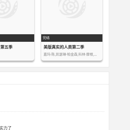
完结
1第五季
美版真实的人类第二季
嘉玛·陈,凯瑟琳·帕金森,科林·摩根,…
实力了