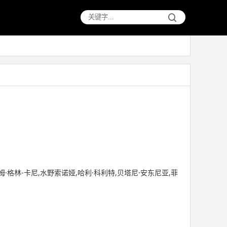
姆·格林-卡尼,水野索诺娅,哈利·科利特,贝塔尼·安东尼亚,菲