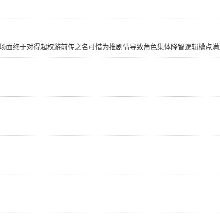
场面终于对得起权游前传之名可惜为推剧情导致角色集体降智逻辑槽点满