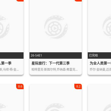
26-S4E1
已完结
人第一季
星际旅行：下一代第三季
为全人类第一
斯,马修·杨·金…
帕特里克·斯图尔特,乔纳森·弗雷克斯…
乔尔·金纳曼,迈
8.6
8.2