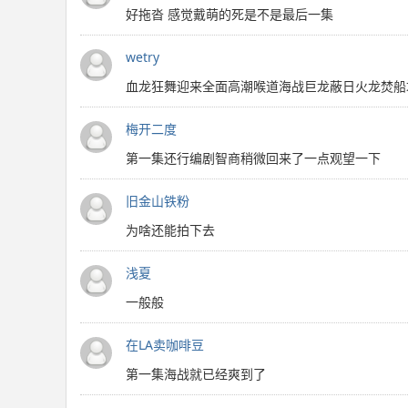
好拖沓 感觉戴萌的死是不是最后一集
wetry
血龙狂舞迎来全面高潮喉道海战巨龙蔽日火龙焚船
梅开二度
第一集还行编剧智商稍微回来了一点观望一下
旧金山铁粉
为啥还能拍下去
浅夏
一般般
在LA卖咖啡豆
第一集海战就已经爽到了