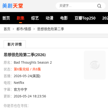
美剧
天堂
首页
剧集
综艺
动漫
电影
豆瓣Top250
20
首页
都市/情感
思想很危险第二季
影片详情
思想很危险第二季(2026)
原名：
Bad Thoughts Season 2
状态：
第6集完结 / 共6集
首播：
2026-05-24(美国)
电视：
Netflix
字幕：
官方中字
更新：
2026-05-24 18:23:56
你是否也在
寻找
：