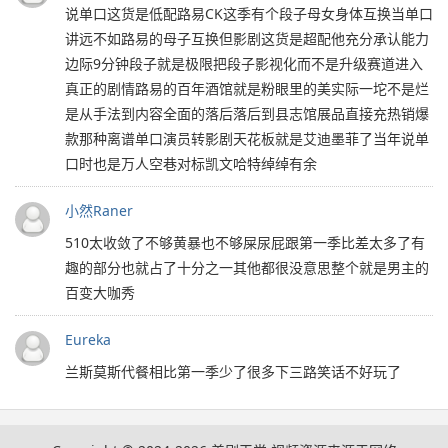
说单口这货是低配路易CK这季有个段子母女身体互换当单口
讲远不如路易的母子互换但影剧这货是超配他充分承认能力
边际9分钟段子就是极限把段子影视化而不是升级赛道进入
真正的剧情路易的百年酒馆就是粉眼里的美实际一坨不是烂
是从手法到内容全面的落后落后到县志馆展品直接充热销爆
款那种离谱单口演员转影剧天花板就是艾迪墨菲了当年说单
口时也是万人空巷对标凯文哈特绰绰有余
小然Raner
510太收敛了不够黄暴也不够屎尿屁跟第一季比差太多了有
趣的部分也就占了十分之一其他都很没意思整个就是男主的
百变大咖秀
Eureka
兰斯莫斯代餐相比第一季少了很多下三路笑话不好玩了