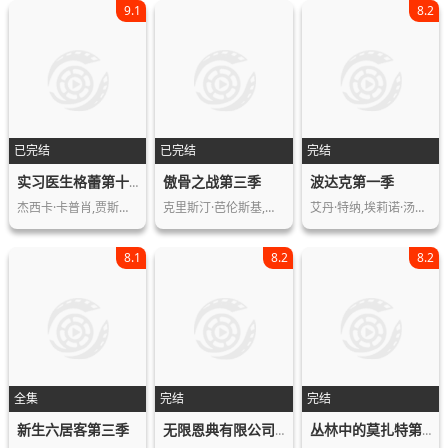
9.1
8.2
已完结
已完结
完结
傲骨之战第三季
波达克第一季
实习医生格蕾第十四季
杰西卡·卡普肖,贾斯汀·钱伯斯,莎拉·…
克里斯汀·芭伦斯基,德尔罗伊·林多,奥…
艾丹·特纳,埃莉诺·汤姆林森,凯尔·索…
8.1
8.2
8.2
全集
完结
完结
新生六居客第三季
无限恩典有限公司第一季
丛林中的莫扎特第一季