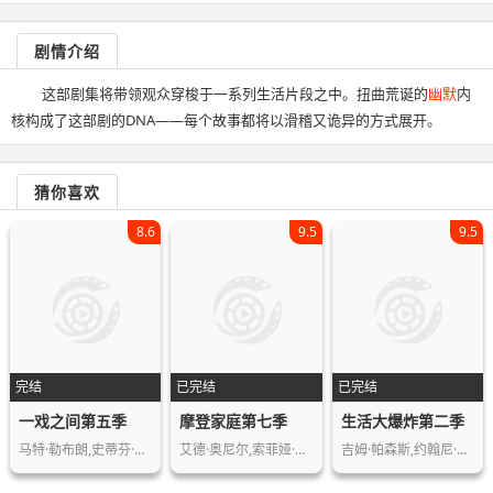
剧情介绍
这部剧集将带领观众穿梭于一系列生活片段之中。扭曲荒诞的
幽默
内
核构成了这部剧的DNA——每个故事都将以滑稽又诡异的方式展开。
猜你喜欢
8.6
9.5
9.5
完结
已完结
已完结
一戏之间第五季
摩登家庭第七季
生活大爆炸第二季
马特·勒布朗,史蒂芬·曼甘,塔姆辛·格…
艾德·奥尼尔,索菲娅·维加拉,朱丽·鲍…
吉姆·帕森斯,约翰尼·盖尔克奇,凯莉·…