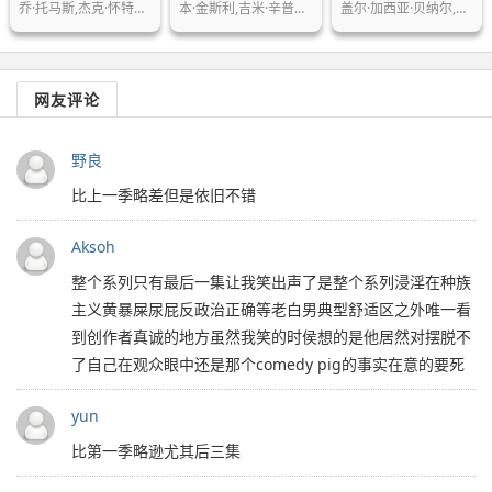
乔·托马斯,杰克·怀特霍尔,金伯莉·尼…
本·金斯利,吉米·辛普森,杰基·韦佛,…
盖尔·加西亚·贝纳尔,马尔科姆·麦克…
网友评论
野良
比上一季略差但是依旧不错
Aksoh
整个系列只有最后一集让我笑出声了是整个系列浸淫在种族
主义黄暴屎尿屁反政治正确等老白男典型舒适区之外唯一看
到创作者真诚的地方虽然我笑的时侯想的是他居然对摆脱不
了自己在观众眼中还是那个comedy pig的事实在意的要死
yun
比第一季略逊尤其后三集