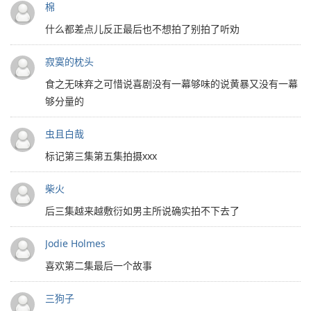
棉
什么都差点儿反正最后也不想拍了别拍了听劝
寂寞的枕头
食之无味弃之可惜说喜剧没有一幕够味的说黄暴又没有一幕
够分量的
虫且白哉
标记第三集第五集拍摄xxx
柴火
后三集越来越敷衍如男主所说确实拍不下去了
Jodie Holmes
喜欢第二集最后一个故事
三狗子