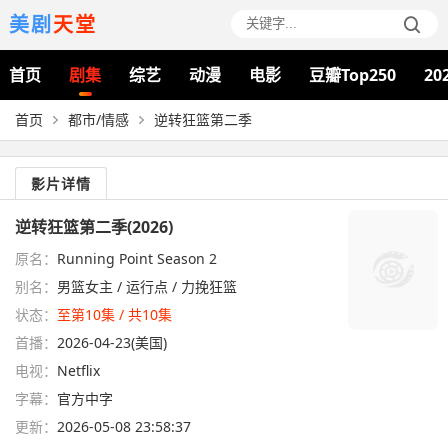
美剧
天堂
首页
剧集
综艺
动漫
电影
豆瓣Top250
20
首页
都市/情感
逆转狂篮第二季
影片详情
逆转狂篮第二季(2026)
原名：
Running Point Season 2
别名：
男篮女主 / 运行点 / 力挽狂篮
状态：
至第10集 / 共10集
首播：
2026-04-23(美国)
电视：
Netflix
字幕：
官方中字
更新：
2026-05-08 23:58:37