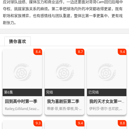
应对球队战绩、媒体压力和商业运作，一边还要面对哥哥Cam回归后暗中
夺权、挑拨家族关系的麻烦。第二季把球场内外的冲突都收得更紧，既有
职场和家族博弈，也有感情线与团队重建，整体比第一季更集中、更有戏
剧张力。
猜你喜欢
8.4
8.7
9.4
第6集
完结
已完结
回到高中时第一季
我为喜剧狂第二季
我的天才女友第一季
Railey,Gilliland,Seazynn,Gilliland,寇…
蒂娜·菲,崔西·摩根,简·科拉克斯基,…
伊利莎·德尔·吉尼欧,卢多维卡·纳斯…
9.3
9.4
8.8