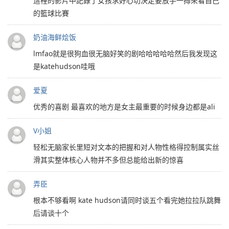
這裡的影片中記錄了女孩求好心切決定要放手一搏來看自己
的籃球比賽
奶油海鲜烩饭
lmfao就是很狗血很无脑好笑的剧哈哈哈哈哈然后我发现这
是katehudson哇哦
爱夏
优秀的喜剧 最喜欢的地方是女主最重要的时候身边都是ali
V小姐
轻松无脑家长里短对文本的把握和对人物性格得控制属实丝
滑其实整体核心人物并不多但总能给出新的惊喜
弄臣
根本不够看啊 kate hudson请同时谈五个看完她拉拉队跳舞
后请谈十个