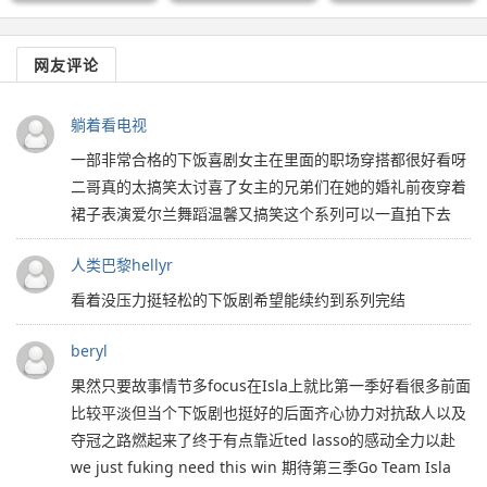
网友评论
躺着看电视
一部非常合格的下饭喜剧女主在里面的职场穿搭都很好看呀
二哥真的太搞笑太讨喜了女主的兄弟们在她的婚礼前夜穿着
裙子表演爱尔兰舞蹈温馨又搞笑这个系列可以一直拍下去
人类巴黎hellyr
看着没压力挺轻松的下饭剧希望能续约到系列完结
beryl
果然只要故事情节多focus在Isla上就比第一季好看很多前面
比较平淡但当个下饭剧也挺好的后面齐心协力对抗敌人以及
夺冠之路燃起来了终于有点靠近ted lasso的感动全力以赴
we just fuking need this win 期待第三季Go Team Isla