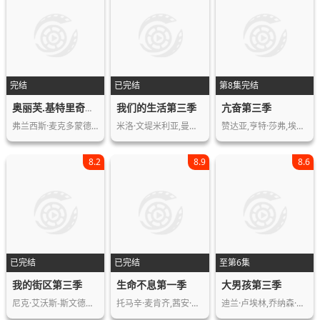
完结
已完结
第8集完结
我们的生活第三季
亢奋第三季
奥丽芙.基特里奇第一季
弗兰西斯·麦克多蒙德,理查德·詹金斯…
米洛·文堤米利亚,曼迪·摩尔,斯特林·…
赞达亚,亨特·莎弗,埃里克·迪恩,雅各…
8.2
8.9
8.6
已完结
已完结
至第6集
我的街区第三季
生命不息第一季
大男孩第三季
尼克·艾沃斯-斯文德尔,马里亚诺·门多…
托马辛·麦肯齐,茜安·克利福德,莱丝利…
迪兰·卢埃林,乔纳森·珀恩廷,卡蜜尔·…