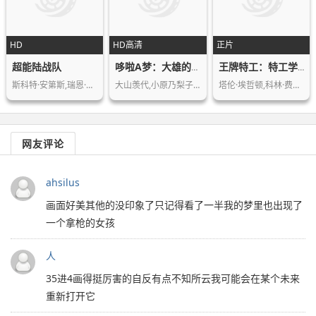
HD
HD高清
正片
超能陆战队
哆啦A梦：大雄的日本诞生
王牌特工：特工学院
斯科特·安第斯,瑞恩·波特,丹尼尔·海…
大山羡代,小原乃梨子,野村道子,立壁和…
塔伦·埃哲顿,科林·费尔斯,塞缪尔·杰…
网友评论
ahsilus
画面好美其他的没印象了只记得看了一半我的梦里也出现了
一个拿枪的女孩
人
35进4画得挺厉害的自反有点不知所云我可能会在某个未来
重新打开它