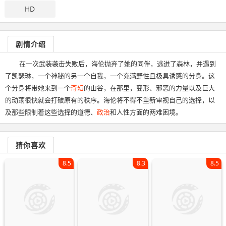
HD
剧情介绍
在一次武装袭击失败后，海伦抛弃了她的同伴，逃进了森林，并遇到
了凯瑟琳，一个神秘的另一个自我，一个充满野性且极具诱惑的分身。这
个分身将带她来到一个
奇幻
的山谷，在那里，变形、邪恶的力量以及巨大
的动荡很快就会打破原有的秩序。海伦将不得不重新审视自己的选择，以
及那些限制着这些选择的道德、
政治
和人性方面的两难困境。
猜你喜欢
8.5
8.3
8.5