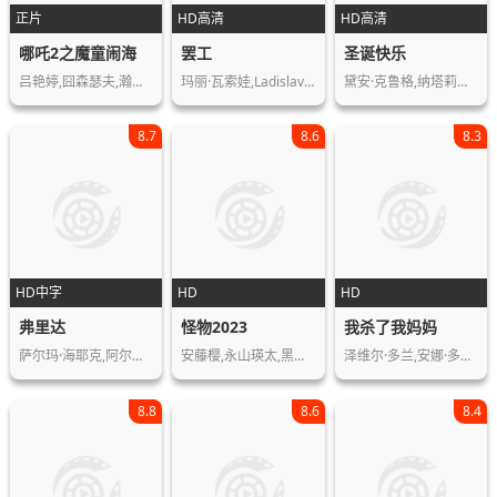
正片
HD高清
HD高清
哪吒2之魔童闹海
罢工
圣诞快乐
吕艳婷,囧森瑟夫,瀚墨,陈浩,绿绮,张珈…
玛丽·瓦索娃,Ladislav,Bohác,Ol…
黛安·克鲁格,纳塔莉・德赛,本诺·菲尔…
8.7
8.6
8.3
HD中字
HD
HD
弗里达
怪物2023
我杀了我妈妈
萨尔玛·海耶克,阿尔弗雷德·莫里纳,米…
安藤樱,永山瑛太,黑川想矢,柊木阳太,…
泽维尔·多兰,安娜·多尔瓦尔,弗朗索瓦…
8.8
8.6
8.4