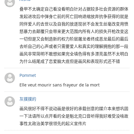
叠甲不太确定自己看没看明白针对占据较多社会资源的群体
发起进攻后中弹身亡前的死亡回响退缩放弃抗争获得的就是
同伴爱人的去世以及自我的放逐现状不会发生丝毫改变用愤
怒暴力去颠覆只会带来更大范围内所有人的损失开枪改变这
一切但是又会制造新的权力阶层屠龙者终成恶龙最后的最后
去听自己的心声或者只需要爱人和真实的理解拥抱的那一段
画风非常简明不敢想如果完全填色得有多漂亮虽然不太明白
为什么结尾成了恋爱脑大底但是画风和表现形式还不错
Pommet
Elle veut mourir sans frayeur de la mort
灰撲撲的
画风很好不得不说动画是很好的承载创意的媒介本来想巩固
一下法语所以点开看的全是魁北克口音听得我好难受没啥故
事性太政治美学很领先的起义宣传片