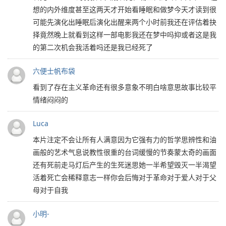
想的内外维度甚至这两天才开始看睡眠和做梦今天才读到很
可能先演化出睡眠后演化出醒来两个小时前我还在评估着抉
择竟然晚上就看到这样一部电影我还在梦中吗抑或者这是我
的第二次机会我活着吗还是我已经死了
六便士帆布袋
看到了存在主义革命还有很多意象不明白啥意思故事比较平
情绪闷闷的
Luca
本片注定不会让所有人满意因为它强有力的哲学思辨性和油
画般的艺术气息说教性很重的台词缓慢的节奏蒙太奇的画面
还有死前走马灯后产生的生死迷思她一半希望毁灭一半渴望
活着死亡会稀释意志一样你会后悔对于革命对于爱人对于父
母对于自我
小明-