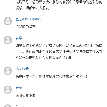
最后平息一切的洪水会冲刷你的软弱你的恐惧你的羞耻你的
愤怒一切都会过去朋友
豆友aXYTMjbbg0
很舒服的叙事
君樂
如果看这个形式是觉得有点意思但是如果看内容就觉得像嗑
了之后快清醒的那个阶段痛苦又拧巴纠结又自傲其实什么都
不是作为电影没什么意思看画面还行吧
桃花夺我
临终回放一切可能性重梳理念和欲求尽管难逃一死
玩家1
没耐心看下去
Aisha