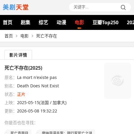
美剧
天堂
首页
剧集
综艺
动漫
电影
豆瓣Top250
20
首页
电影
死亡不存在
影片详情
死亡不存在(2025)
原名：
La mort n'existe pas
别名：
Death Does Not Exist
状态：
正片
上映：
2025-05-15(法国 / 加拿大)
更新：
2026-05-08 19:32:22
你是否也在
寻找
：
死亡真面目
摩纳哥谋杀案：银行家死亡之谜