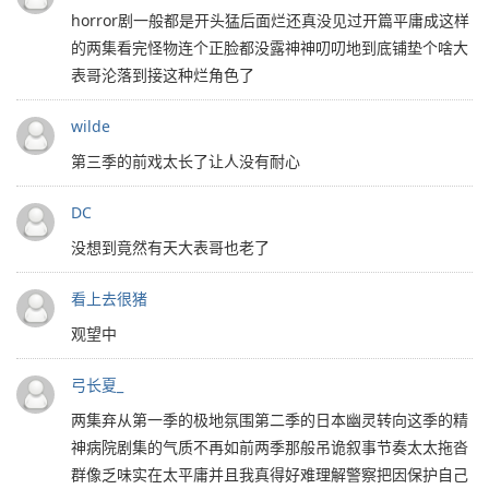
horror剧一般都是开头猛后面烂还真没见过开篇平庸成这样
的两集看完怪物连个正脸都没露神神叨叨地到底铺垫个啥大
表哥沦落到接这种烂角色了
wilde
第三季的前戏太长了让人没有耐心
DC
没想到竟然有天大表哥也老了
看上去很猪
观望中
弓长夏_
两集弃从第一季的极地氛围第二季的日本幽灵转向这季的精
神病院剧集的气质不再如前两季那般吊诡叙事节奏太太拖沓
群像乏味实在太平庸并且我真得好难理解警察把因保护自己