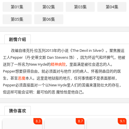
第01集
第02集
第03集
第04集
第05集
第06集
剧情介绍
改编自维克托·拉瓦列2013年的小说《The Devil in Silver》。聚焦搬运
工人Pepper（丹·史蒂文斯 Dan Stevens 饰），因为坏运气和坏脾气，他被
送到了一所名为New Hyde的
精神病院
，里面满是被社会遗忘的人。
Pepper想要获得自由，就必须面对与他作 对的病人、怀着阴森目的的医
生，甚至
恶魔
本人。这里是地狱般的地方，任何事情都不是表面那样，
Pepper必须直接面对一个以New Hyde里人们的苦痛来蓬勃壮大的存在，
但这样可能会证明：最可怕的恶 魔恰恰是他自己。
猜你喜欢
8.3
8.7
9.1