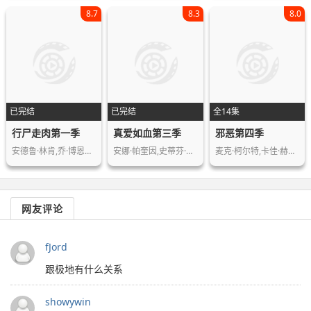
8.7
8.3
8.0
已完结
已完结
全14集
行尸走肉第一季
真爱如血第三季
邪恶第四季
安德鲁·林肯,乔·博恩瑟,劳瑞·侯登,…
安娜·帕奎因,史蒂芬·莫耶,亚历山大·…
麦克·柯尔特,卡佳·赫尔伯斯,阿西夫·…
网友评论
fJord
跟极地有什么关系
showywin