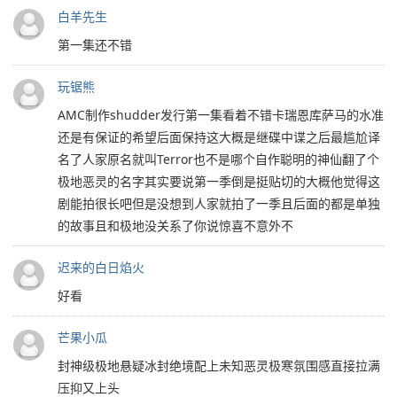
白羊先生
第一集还不错
玩锯熊
AMC制作shudder发行第一集看着不错卡瑞恩库萨马的水准
还是有保证的希望后面保持这大概是继碟中谍之后最尴尬译
名了人家原名就叫Terror也不是哪个自作聪明的神仙翻了个
极地恶灵的名字其实要说第一季倒是挺贴切的大概他觉得这
剧能拍很长吧但是没想到人家就拍了一季且后面的都是单独
的故事且和极地没关系了你说惊喜不意外不
迟来的白日焰火
好看
芒果小瓜
封神级极地悬疑冰封绝境配上未知恶灵极寒氛围感直接拉满
压抑又上头