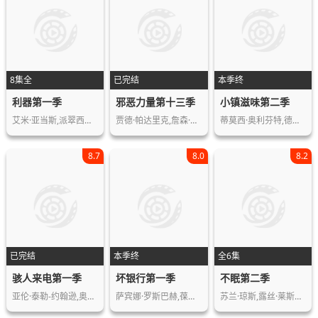
8集全
已完结
本季终
利器第一季
邪恶力量第十三季
小镇滋味第二季
艾米·亚当斯,派翠西娅·克拉克森,克里…
贾德·帕达里克,詹森·阿克斯,马克·佩…
蒂莫西·奥利芬特,德鲁·巴里摩尔,丽芙…
8.7
8.0
8.2
已完结
本季终
全6集
骇人来电第一季
坏银行第一季
不眠第二季
亚伦·泰勒-约翰逊,奥布瑞·普拉扎,佩…
萨宾娜·罗斯巴赫,葆拉·贝尔,巴里·阿…
苏兰·琼斯,露丝·莱斯利,加里·刘易斯…