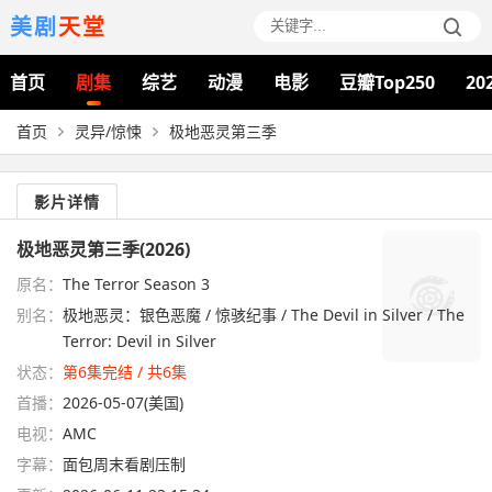
美剧
天堂
首页
剧集
综艺
动漫
电影
豆瓣Top250
20
首页
灵异/惊悚
极地恶灵第三季
影片详情
极地恶灵第三季(2026)
原名：
The Terror Season 3
别名：
极地恶灵：银色恶魔 / 惊骇纪事 / The Devil in Silver / The
Terror: Devil in Silver
状态：
第6集完结 / 共6集
首播：
2026-05-07(美国)
电视：
AMC
字幕：
面包周末看剧压制