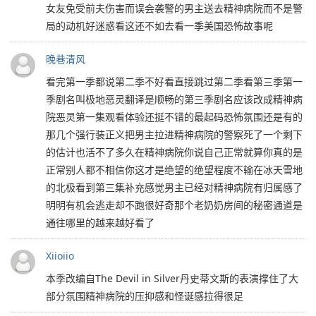
女友免受前夫伤害而误会袭警的男主送去精神病院而不是警
局的动机好迷惑看这还不如去看一季美国恐怖故事呢
晚巷清风
看完第一季都说第二季不好看直接跳过第二季看第三季第一
季剧名叫极地恶灵翻译是顺畅的第三季剧名应该改成精神病
院恶灵第一集观看体验还挺不错的最起码恐怖氛围还是有的
那几个强行装正义把男主拉进精神病院的警察死了一个剩下
的估计也活不了多久在精神病院你说自己正常就算你真的是
正常别人都不相信你这才是绝望的绝望程度不输在冰天雪地
的北极看到第三集补充感觉男主已经对精神病院有归属感了
明明有机会逃走却不跑很好奇那个老奶奶房间的秘密通道是
通往哪里的越来越好看了
Xiioiio
本季改编自The Devil in Silver丹史蒂文斯的表演撑住了大
部分氛围精神病院的压抑感和怪诞感拉得很足