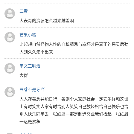
二春
大表哥的资源怎么越来越差啊
芒果小橘
比起超自然怪物人性的自私猜忌与崩坏才是真正的恶灵后劲
大到久久走不出来
宇文三明治
大群
豆芽不是牙吖
人人存善念并能日行一善则个人家庭社会一定安乐祥和这世
上有时笑笑人家有时给别人笑笑自己放轻松给自己快乐也给
别人快乐同学丢一张纸屑—那是制造恶业我们捡起一张纸屑
—这是累积