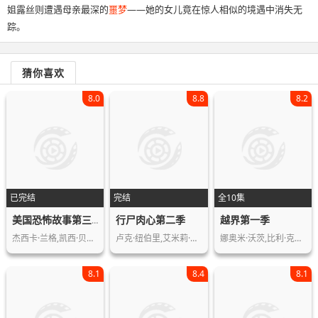
姐露丝则遭遇母亲最深的
噩梦
——她的女儿竟在惊人相似的境遇中消失无
踪。
猜你喜欢
8.0
8.8
8.2
已完结
完结
全10集
行尸肉心第二季
越界第一季
美国恐怖故事第三季
杰西卡·兰格,凯西·贝茨,莉莉·拉贝,…
卢克·纽伯里,艾米莉·贝文,哈丽特·肯…
娜奥米·沃茨,比利·克鲁德普,索菲·库…
8.1
8.4
8.1