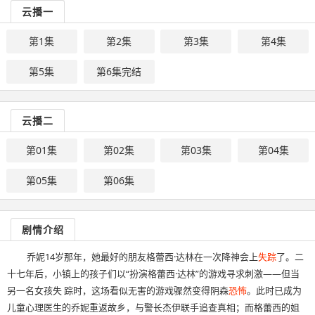
云播一
第1集
第2集
第3集
第4集
第5集
第6集完结
云播二
第01集
第02集
第03集
第04集
第05集
第06集
剧情介绍
乔妮14岁那年，她最好的朋友格蕾西·达林在一次降神会上
失踪
了。二
十七年后，小镇上的孩子们以“扮演格蕾西·达林”的游戏寻求刺激——但当
另一名女孩失 踪时，这场看似无害的游戏骤然变得阴森
恐怖
。此时已成为
儿童心理医生的乔妮重返故乡，与警长杰伊联手追查真相；而格蕾西的姐