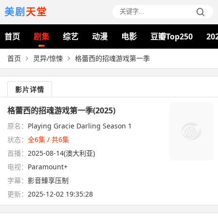
美剧
天堂
首页
剧集
综艺
动漫
电影
豆瓣Top250
20
首页
灵异/惊悚
格蕾西的招魂游戏第一季
影片详情
格蕾西的招魂游戏第一季(2025)
原名：
Playing Gracie Darling Season 1
状态：
全6集 / 共6集
首播：
2025-08-14(澳大利亚)
电视：
Paramount+
字幕：
影音臻享压制
更新：
2025-12-02 19:35:28