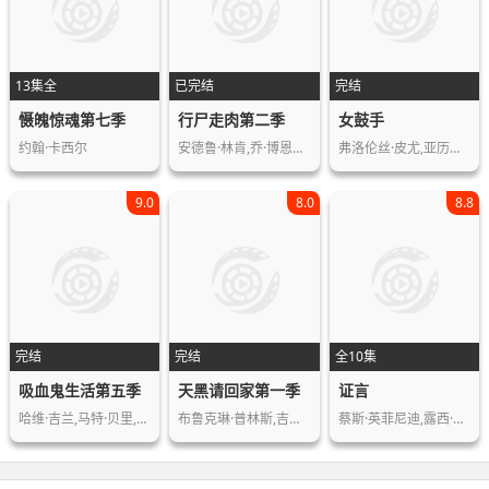
13集全
已完结
完结
慑魄惊魂第七季
行尸走肉第二季
女鼓手
约翰·卡西尔
安德鲁·林肯,乔·博恩瑟,莎拉·韦恩·…
弗洛伦丝·皮尤,亚历山大·斯卡斯加德…
9.0
8.0
8.8
完结
完结
全10集
吸血鬼生活第五季
天黑请回家第一季
证言
哈维·吉兰,马特·贝里,凯万·诺瓦克,…
布鲁克琳·普林斯,吉姆·斯特吉斯,米拉…
蔡斯·英菲尼迪,露西·哈利迪,安·唐德…