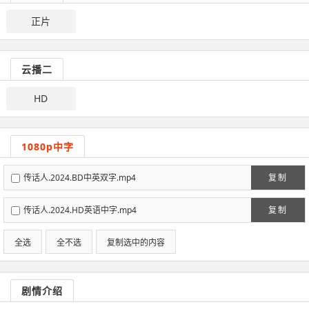
正片
云播二
HD
1080p中字
传话人.2024.BD中英双字.mp4
复制
传话人.2024.HD英语中字.mp4
复制
全选
全不选
复制选中的内容
剧情介绍