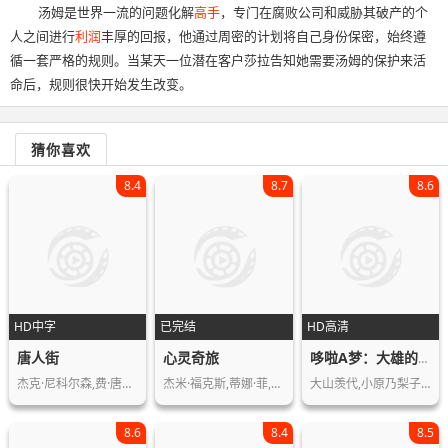
汤姆是世界一流的问题化解
高手
，专门在腐败公司和威胁其破产的个
人之间进行
利润
丰厚的回报，他通过周密的计划将自己身份保密，始终遵
循一套严格的规则。当某天一位潜在客户莎拉告知她需要汤姆的保护来活
命后，规则很快开始发生改变。
猜你喜欢
8.4
8.7
8.6
HD中字
已完结
HD高清
唐人街
心灵奇旅
哆啦A梦：大雄的创世日记
杰克·尼科尔森,费·唐纳薇,约翰·休斯…
杰米·福克斯,蒂娜·菲,菲利西亚·拉斯…
大山羡代,小原乃梨子,野村道子,立壁和…
8.6
8.4
8.5