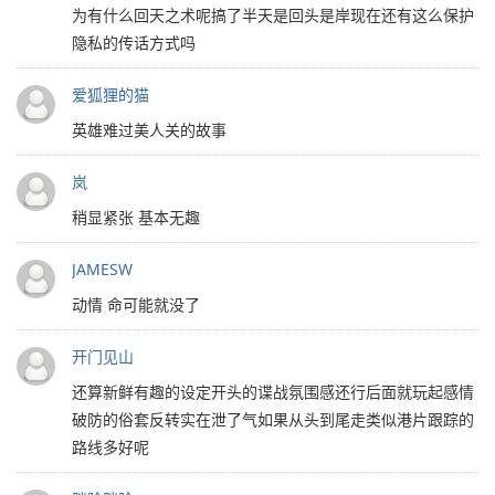
为有什么回天之术呢搞了半天是回头是岸现在还有这么保护
隐私的传话方式吗
爱狐狸的猫
英雄难过美人关的故事
岚
稍显紧张 基本无趣
JAMESW
动情 命可能就没了
开门见山
还算新鲜有趣的设定开头的谍战氛围感还行后面就玩起感情
破防的俗套反转实在泄了气如果从头到尾走类似港片跟踪的
路线多好呢