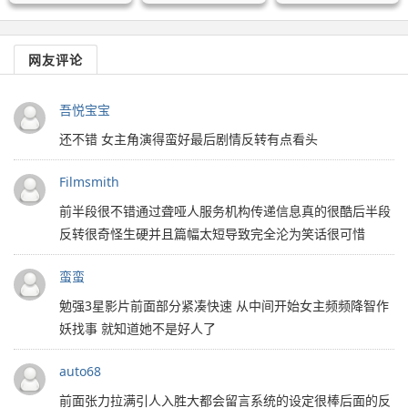
网友评论
吾悦宝宝
还不错 女主角演得蛮好最后剧情反转有点看头
Filmsmith
前半段很不错通过聋哑人服务机构传递信息真的很酷后半段
反转很奇怪生硬并且篇幅太短导致完全沦为笑话很可惜
蛮蛮
勉强3星影片前面部分紧凑快速 从中间开始女主频频降智作
妖找事 就知道她不是好人了
auto68
前面张力拉满引人入胜大都会留言系统的设定很棒后面的反