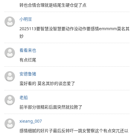
转也合情合理就是结尾生硬仓促了点
小明豆
2025113要智慧没智慧要动作没动作要感情emmmm莫名其
妙
看看来也
有点烂尾
安德鲁猪
蛮好看的 莫名其妙的谈恋爱了
老船
前半部分很精彩后面突然就拉胯了
xieang_007
感情细腻的好片子最后反转吓一跳女警察这个有点突兀还以