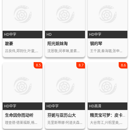
HD中字
HD
HD中字
跛豪
阳光姐妹淘
钢的琴
吕良伟,郑则仕,叶童,叶子楣,李子雄,吴…
沈恩敬,闵孝琳,姜素拉,南宝拉,陈熙琼,…
王千源,秦海璐,张申英,刘谦,罗二羊,国…
8.5
8.7
8.6
HD中字
HD中字
HD高清
生命因你而动听
芬妮与亚历山大
精灵宝可梦：皮卡丘的暑假
理查德·德莱福斯,格伦妮·海德利,杰·…
克里斯蒂娜·阿道夫森,伯杰·阿斯特,佩…
大谷育江,兴梠里美,爱河里花子,林原惠…