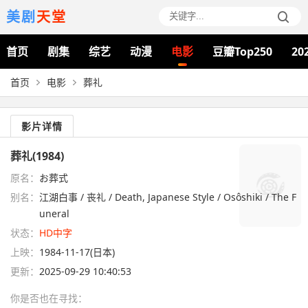
美剧
天堂
首页
剧集
综艺
动漫
电影
豆瓣Top250
20
首页
电影
葬礼
影片详情
葬礼(1984)
原名：
お葬式
别名：
江湖白事 / 丧礼 / Death, Japanese Style / Osôshiki / The F
uneral
状态：
HD中字
上映：
1984-11-17(日本)
更新：
2025-09-29 10:40:53
你是否也在
寻找
：