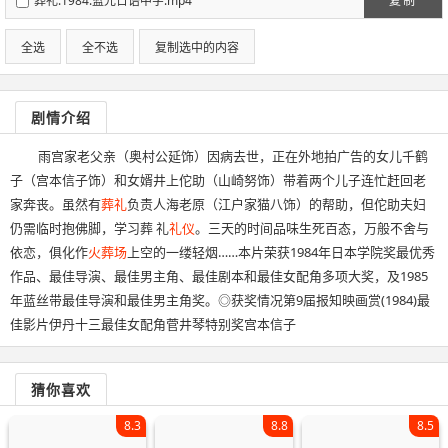
葬礼.1984.蓝光日语中字.mp4
复制
全选
全不选
复制选中的内容
剧情介绍
雨宫家老父亲（奥村公延饰）因病去世，正在外地拍广告的女儿千鹤
子（宫本信子饰）和女婿井上佗助（山崎努饰）带着两个儿子连忙赶回老
家奔丧。虽然有
葬礼
负责人海老原（江户家猫八饰）的帮助，但佗助夫妇
仍需临时抱佛脚，学习葬 礼
礼仪
。三天的时间品味生死百态，万般不舍与
依恋，俱化作
火葬场
上空的一缕轻烟……本片荣获1984年日本学院奖最优秀
作品、最佳导演、最佳男主角、最佳剧本和最佳女配角多项大奖，及1985
年蓝丝带最佳导演和最佳男主角奖。◎获奖情况第9届报知映画赏(1984)最
佳影片伊丹十三最佳女配角菅井琴特别奖宫本信子
猜你喜欢
8.3
8.8
8.5