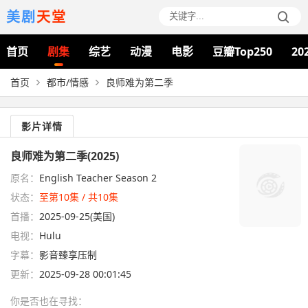
美剧
天堂
首页
剧集
综艺
动漫
电影
豆瓣Top250
20
首页
都市/情感
良师难为第二季
影片详情
良师难为第二季(2025)
原名：
English Teacher Season 2
状态：
至第10集 / 共10集
首播：
2025-09-25(美国)
电视：
Hulu
字幕：
影音臻享压制
更新：
2025-09-28 00:01:45
你是否也在
寻找
：