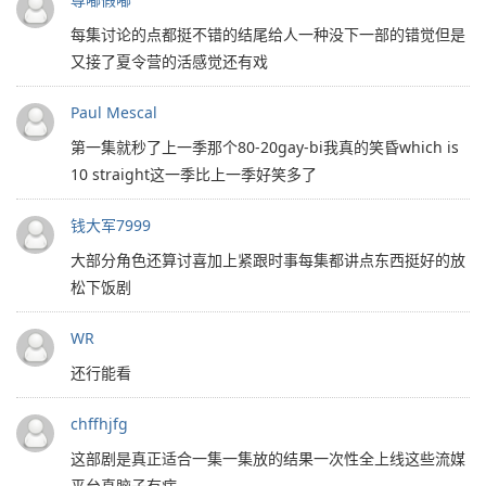
每集讨论的点都挺不错的结尾给人一种没下一部的错觉但是
又接了夏令营的活感觉还有戏
Paul Mescal
第一集就秒了上一季那个80-20gay-bi我真的笑昏which is
10 straight这一季比上一季好笑多了
钱大军7999
大部分角色还算讨喜加上紧跟时事每集都讲点东西挺好的放
松下饭剧
WR
还行能看
chffhjfg
这部剧是真正适合一集一集放的结果一次性全上线这些流媒
平台真脑子有病