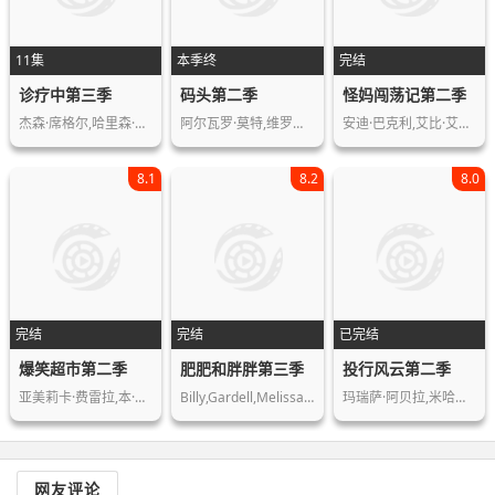
11集
本季终
完结
诊疗中第三季
码头第二季
怪妈闯荡记第二季
杰森·席格尔,哈里森·福特,坎迪斯·伯…
阿尔瓦罗·莫特,维罗妮卡·桑切兹,伊蕾…
安迪·巴克利,艾比·艾略特,乔安娜·卡…
8.1
8.2
8.0
完结
完结
已完结
爆笑超市第二季
肥肥和胖胖第三季
投行风云第二季
亚美莉卡·费雷拉,本·费德曼,劳伦·阿…
Billy,Gardell,Melissa,McCarthy,Swoos…
玛瑞萨·阿贝拉,米哈拉·赫罗德,哈利·…
网友评论