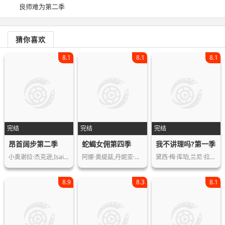
良师难为第二季
猜你喜欢
8.1
8.1
8.1
完结
完结
完结
昂首阔步第二季
蛇蝎女佣第四季
我不讲理吗?第一季
小奥谢拉·杰克逊,Isaiah,Hill,Sh…
阿娜·奥缇兹,丹妮亚·拉米雷兹,朱迪·…
黛西·梅·库珀,兰尼·拉什,赛琳·希兹…
8.9
8.3
8.1