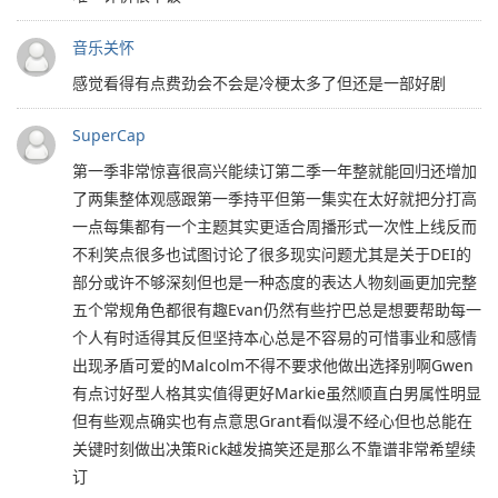
音乐关怀
感觉看得有点费劲会不会是冷梗太多了但还是一部好剧
SuperCap
第一季非常惊喜很高兴能续订第二季一年整就能回归还增加
了两集整体观感跟第一季持平但第一集实在太好就把分打高
一点每集都有一个主题其实更适合周播形式一次性上线反而
不利笑点很多也试图讨论了很多现实问题尤其是关于DEI的
部分或许不够深刻但也是一种态度的表达人物刻画更加完整
五个常规角色都很有趣Evan仍然有些拧巴总是想要帮助每一
个人有时适得其反但坚持本心总是不容易的可惜事业和感情
出现矛盾可爱的Malcolm不得不要求他做出选择别啊Gwen
有点讨好型人格其实值得更好Markie虽然顺直白男属性明显
但有些观点确实也有点意思Grant看似漫不经心但也总能在
关键时刻做出决策Rick越发搞笑还是那么不靠谱非常希望续
订