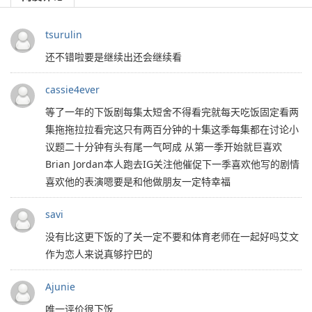
tsurulin
还不错啦要是继续出还会继续看
cassie4ever
等了一年的下饭剧每集太短舍不得看完就每天吃饭固定看两
集拖拖拉拉看完这只有两百分钟的十集这季每集都在讨论小
议题二十分钟有头有尾一气呵成 从第一季开始就巨喜欢
Brian Jordan本人跑去IG关注他催促下一季喜欢他写的剧情
喜欢他的表演嗯要是和他做朋友一定特幸福
savi
没有比这更下饭的了关一定不要和体育老师在一起好吗艾文
作为恋人来说真够拧巴的
Ajunie
唯一评价很下饭