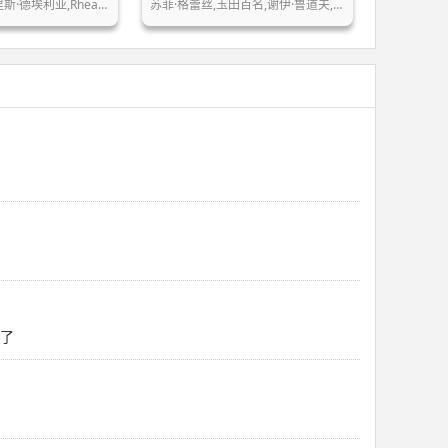
斯·德埃利亚,Rhea…
苏菲·格蕾丝,玉田百名,谢伊·鲁道夫,…
家了