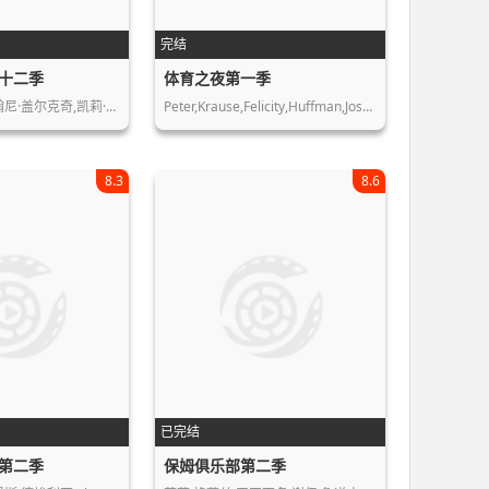
完结
十二季
体育之夜第一季
翰尼·盖尔克奇,凯莉·…
Peter,Krause,Felicity,Huffman,Josh,C…
8.3
8.6
已完结
第二季
保姆俱乐部第二季