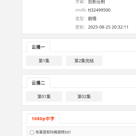
字幕：
怨影压制
imdb:
tt32499500
类型：
剧情
更新：
2025-08-25 20:32:11
云播一
第1集
第2集完结
云播二
第01集
第02集
1080p中字
布莱恩和玛格丽特S01