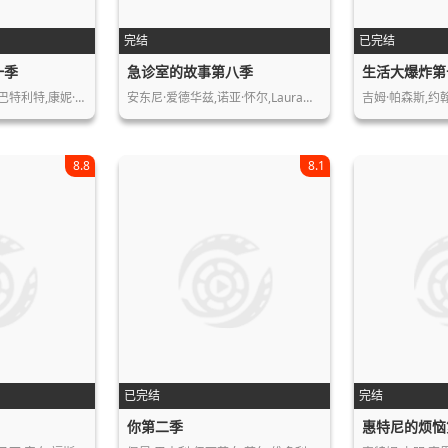
完结
已完结
一季
急诊室的故事第八季
生活大爆炸第
巴特利特,康妮·…
安东尼·爱德华兹,诺亚·怀尔,Laura…
吉姆·帕森斯,约
8.8
8.1
已完结
完结
你第二季
惠特尼的烦恼