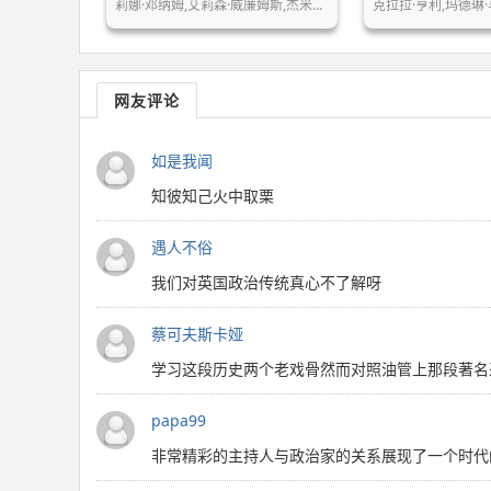
莉娜·邓纳姆,艾莉森·威廉姆斯,杰米玛…
克拉拉·亨利,玛德琳·
网友评论
如是我闻
知彼知己火中取栗
遇人不俗
我们对英国政治传统真心不了解呀
蔡可夫斯卡娅
学习这段历史两个老戏骨然而对照油管上那段著名
papa99
非常精彩的主持人与政治家的关系展现了一个时代