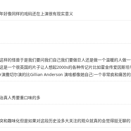
年好像同样的戏码还在上演很有现实意义
这样的怪兽于是我们要问我们自己我们要做巨人还是做一个温暖的人做一
这是一个很英国的片子让人想起2000s的各种传记片比如霍金传爱因斯
 Walter演撒切尔演的比Gillian Anderson 演啥都像她自己:一个非
治真人秀要重口味的多
突和趣味化但是如果对这段历史没多大关注的观众就真的会觉得挺无聊的