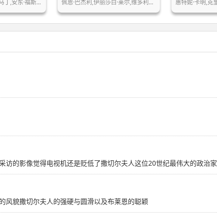
马丁,安东·福斯…
佩恩·巴杰利,伊丽莎白·莱尔,维多利亚…
惠特妮·卡明,克里
采访的影像觉得电视机还是贬低了撒切尔夫人这位20世纪最伟大的政治
的风貌撒切尔夫人的强硬与圆滑以及布莱恩的聪颖