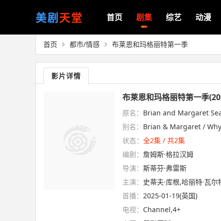
美剧
天堂
首页
剧集
综艺
动漫
首页
都市/情感
布莱恩和玛格丽特第一季
影片详情
布莱恩和玛格丽特第一季(202
原名：
Brian and Margaret Se
别名：
Brian & Margaret / Why 
状态：
全2集 / 共2集
编剧：
詹姆斯·格拉汉姆
导演：
斯蒂芬·弗雷斯
主演：
史蒂夫·库根,哈丽特·瓦尔特,艾
首播：
2025-01-19(英国)
电视：
Channel,4+