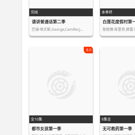
完结
本季终
请讲普通话第二季
白莲花度假村第
巴瑞·埃文斯,George,Camiller,J…
詹妮佛·库里奇,穆雷·
8.0
全10集
8集全
都市女孩第一季
无可救药第一季