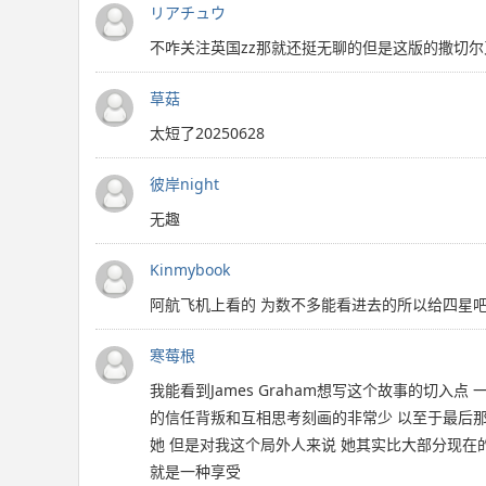
リアチュウ
不咋关注英国zz那就还挺无聊的但是这版的撒切
草菇
太短了20250628
彼岸night
无趣
Kinmybook
阿航飞机上看的 为数不多能看进去的所以给四星
寒莓根
我能看到James Graham想写这个故事的切入点 一
的信任背叛和互相思考刻画的非常少 以至于最后
她 但是对我这个局外人来说 她其实比大部分现在的政
就是一种享受