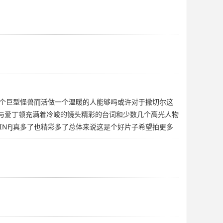
个巨型怪兽而活做一个温暖的人能够吗或许对于撒切尔这
坦与爱丁顿充满着冷峻的镜头精彩的台词和少数几个高光人物
常疯和痛苦的INFJ真多了也精彩多了总体来说这是个好片子希望拍更多