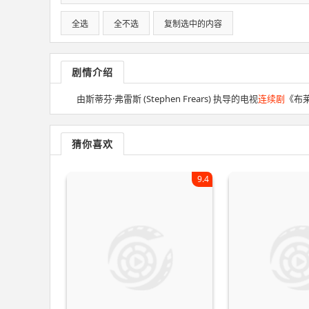
全选
全不选
复制选中的内容
剧情介绍
由斯蒂芬·弗雷斯 (Stephen Frears) 执导的电视
连续剧
《布莱
猜你喜欢
9.4