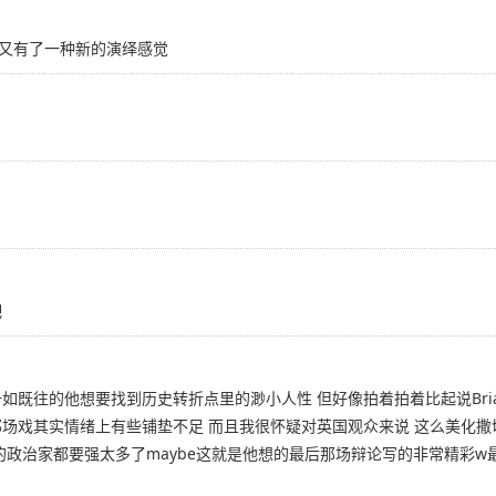
尔又有了一种新的演绎感觉
吧
如既往的他想要找到历史转折点里的渺小人性 但好像拍着拍着比起说Brian and
那场戏其实情绪上有些铺垫不足 而且我很怀疑对英国观众来说 这么美化
治家都要强太多了maybe这就是他想的最后那场辩论写的非常精彩w最后may 