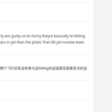
 are guilty so its funny theyre basically re-telling
rs in jail than the pilots That DR jail mustve been
个飞行员有没有参与这680kg的运送甚至是更多次的运