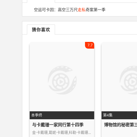
空运可卡因：高空三万尺
走私
奇案第一季
猜你喜欢
7.7
本季终
第4集
与卡戴珊一家同行第十四季
博物馆的秘密第
金·卡戴珊,葛妮·卡戴珊,科勒·卡戴珊…