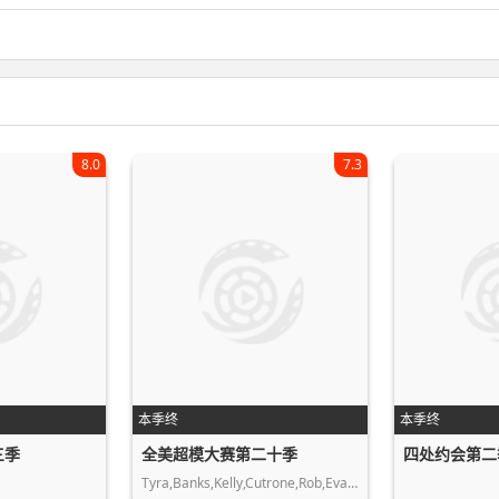
8.0
7.3
本季终
本季终
三季
全美超模大赛第二十季
四处约会第二
Tyra,Banks,Kelly,Cutrone,Rob,Evans,J…