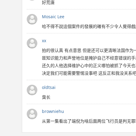
好荒唐
Mosaic Lee
哈不得不說這個案件的發展的確有不少令人覺得戲
xx
拍的很认真 有点意思 但是还可以更清晰法国作
匪知识能力和声誉地位是掩护自己不经意错误的手
还久的人他选择维护心中的正义哪怕被抓了今天也
决定我们可能需要警惕没事吧 这反正和我没关系
oldtsai
臭长
browniehu
从第一集看出了端倪为啥后面两位飞行员是判无罪