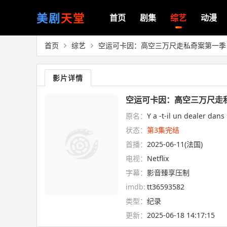
美剧
天堂
首页
剧集
综艺
动漫
首页
综艺
空运可卡因：高空三万尺走私奇案第一季
影片详情
空运可卡因：高空三万尺走私奇
原名：
Y a -t-il un dealer dans
状态：
第3集完结
首播：
2025-06-11(法国)
电视：
Netflix
字幕：
影音臻享压制
imdb:
tt36593582
类型：
纪录
更新：
2025-06-18 14:17:15