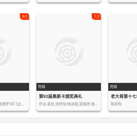
9.1
7.7
完结
完结
第92届奥斯卡颁奖典礼
老大哥第十七
皮尔斯·布鲁斯南,小佩德罗·阿门达里…
乔治·麦凯,塔伊加·维迪提,提莫西·查…
陈晓怡