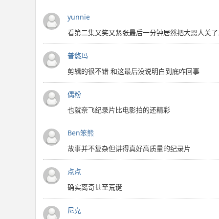
yunnie
看第二集又笑又紧张最后一分钟居然把大恩人关了
普悠玛
剪辑的很不错 和这最后没说明白到底咋回事
偶粉
也就奈飞纪录片比电影拍的还精彩
Ben笨熊
故事并不复杂但讲得真好高质量的纪录片
点点
确实离奇甚至荒诞
尼克