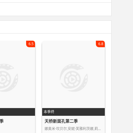
6.5
6.8
本季终
季
天桥新面孔第二季
娜奥米·坎贝尔,安妮·芙雅利茨娜,莉蒂…