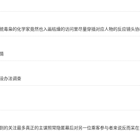
统毒枭的化学家竟然也入画枯燥的访问里尽量穿插对应人物的反应镜头协
情
没办法调查
到的关注最多真正的主谋照常隐匿幕后对另一位乘客参与者来说反而呆在