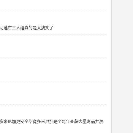
助逃亡三人组真的是太搞笑了
多米尼加更安全毕竟多米尼加是个每年查获大量毒品并屡