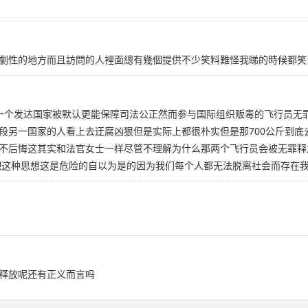
劇性的地方而且訪問的人裡面總有幾個提供不少笑料難怪我睇的時候都笑
为一个发达国家被默认更能保障司法公正然而参与国际组织贩毒的飞行员无
段另一国家的人看上去迂腐凶狠但是实际上都很朴实但是那700公斤到底
不后悔这其实和法官女士一样尽管不理解为什么那两个飞行员会被无罪释
吧这种思想这是危险的自以为是的因为我们每个人都无法脱离社会而存在
释放呢还有正义而言吗