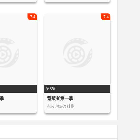
7.4
7.4
第3集
季
背叛者第一季
克劳迪娅·温科曼