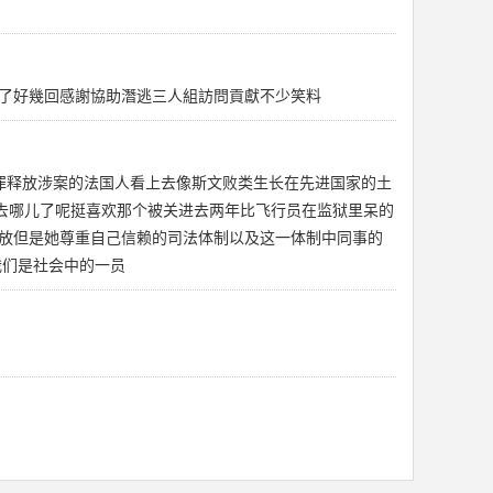
了好幾回感謝協助潛逃三人組訪問貢獻不少笑料
罪释放涉案的法国人看上去像斯文败类生长在先进国家的土
去哪儿了呢挺喜欢那个被关进去两年比飞行员在监狱里呆的
放但是她尊重自己信赖的司法体制以及这一体制中同事的
我们是社会中的一员