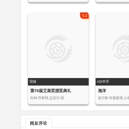
6.2
完结
HD中字
第70届艾美奖颁奖典礼
海洋
科林·乔斯特,迈克尔·彻
网友评论