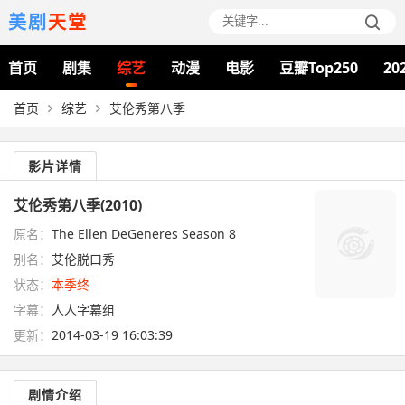
美剧
天堂
首页
剧集
综艺
动漫
电影
豆瓣Top250
20
首页
综艺
艾伦秀第八季
影片详情
艾伦秀第八季(2010)
原名：
The Ellen DeGeneres Season 8
别名：
艾伦脱口秀
状态：
本季终
字幕：
人人字幕组
更新：
2014-03-19 16:03:39
剧情介绍