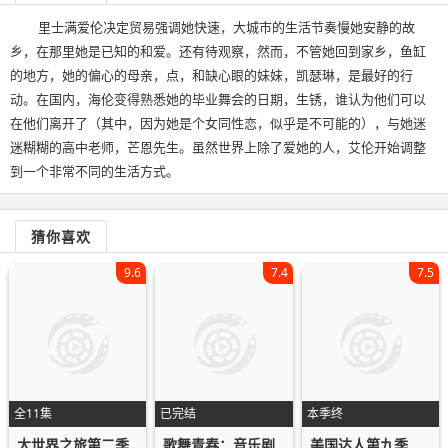
里士满爱伦决定贸易强调她快速，大城市的生活节奏慢她安静的故
乡，在那里她是已知的和爱。还有待观察，然而，不管她回到家乡，鱼缸
的地方，她的偏心的母亲，点，和缺心眼的妹妹，凯瑟琳，是最好的行
动。在国内，海伦变得熟悉她的毕业舞会的日期，生锈，谁认为他们可以
在他们离开了（其中，因为她是个女同性恋，似乎是不可能的），与她迷
迷糊糊的高中老师，芒恩先生。虽然世界上除了爱她的人，艾伦开始调整
到一个非常不同的生活方式。
猜你喜欢
9.6
7.4
7.5
全11集
已完结
本季终
大世界之旅第二季
美国达人第九季
歌舞青春：音乐剧第一季