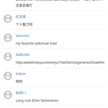
还是会看吖
红豆侠
个人魅力阿
Sanchez
my favorite talkshow host
NARUMI
http:wwwttmeijucommeijuTheEllenDegeneresShowhtml
Koben
呵呵
树洞11
Long Live Ellen DeGeneres