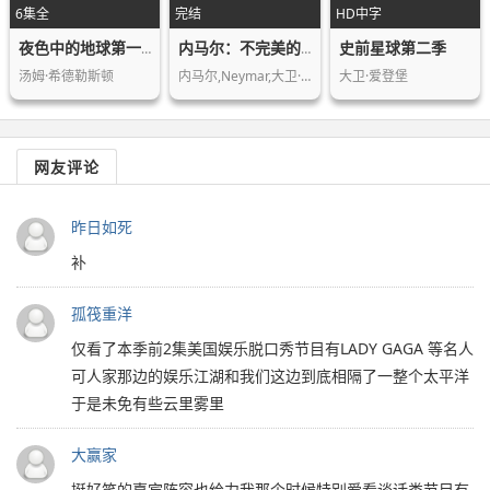
6集全
完结
HD中字
史前星球第二季
夜色中的地球第一季
内马尔：不完美的完美球星
汤姆·希德勒斯顿
内马尔,Neymar,大卫·贝克汉姆,利昂内…
大卫·爱登堡
网友评论
昨日如死
补
孤筏重洋
仅看了本季前2集美国娱乐脱口秀节目有LADY GAGA 等名人
可人家那边的娱乐江湖和我们这边到底相隔了一整个太平洋
于是未免有些云里雾里
大赢家
挺好笑的嘉宾阵容也给力我那个时候特别爱看谈话类节目有