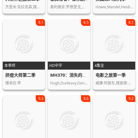
杰里米·克拉克森,理查德·哈蒙德,詹姆…
奥利维亚·罗德里戈,约书亚·巴塞特,马…
Howie,Mandel,Heidi,Klum,Mel,B,Howard…
9.1
6.5
8.1
本季终
HD中字
4集全
挤痘大师第二季
电影之旅第一季
MH370：消失的航班第一季
珊卓拉·李
Hugh,Dunleavy,Dennis,Jones,David,Lea…
威廉·阿瑟东,理查德·艾德兰德,约翰·…
9.3
8.6
9.2