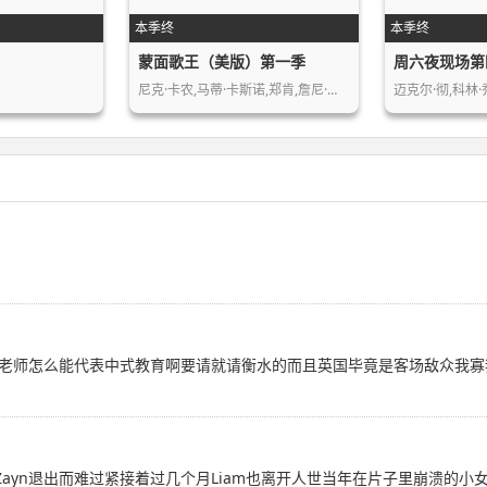
本季终
本季终
蒙面歌王（美版）第一季
周六夜现场第
尼克·卡农,马蒂·卡斯诺,郑肯,詹尼·…
迈克尔·彻,科林
老师怎么能代表中式教育啊要请就请衡水的而且英国毕竟是客场敌众我寡
Zayn退出而难过紧接着过几个月Liam也离开人世当年在片子里崩溃的