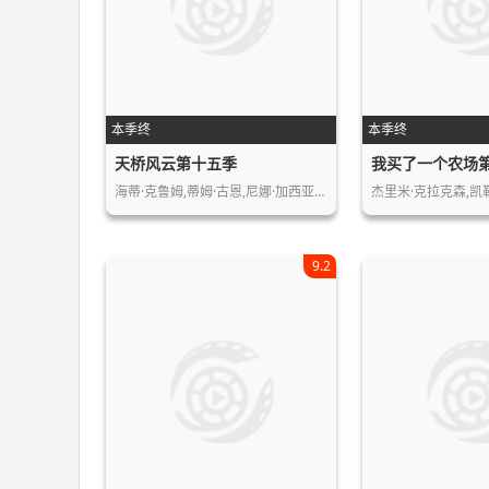
本季终
本季终
天桥风云第十五季
我买了一个农场
海蒂·克鲁姆,蒂姆·古恩,尼娜·加西亚…
杰里米·克拉克森,凯勒
9.2