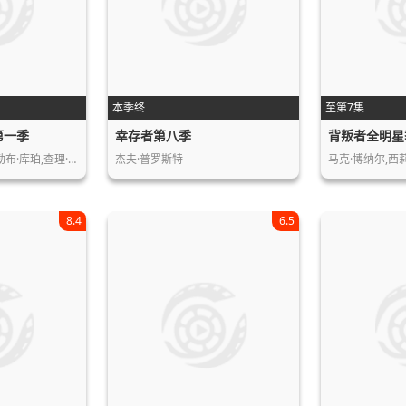
本季终
至第7集
第一季
幸存者第八季
背叛者全明星
布·库珀,查理·…
杰夫·普罗斯特
马克·博纳尔,西
8.4
6.5