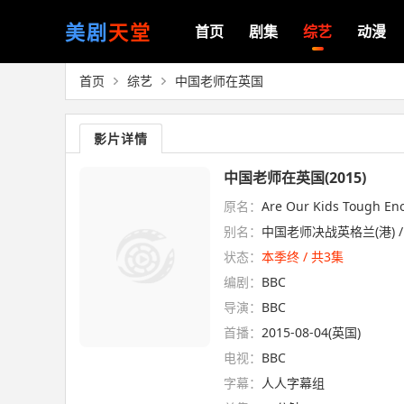
美剧
天堂
首页
剧集
综艺
动漫
首页
综艺
中国老师在英国
影片详情
中国老师在英国(2015)
原名：
Are Our Kids Tough En
别名：
中国老师决战英格兰(港) 
状态：
本季终 / 共3集
编剧：
BBC
导演：
BBC
首播：
2015-08-04(英国)
电视：
BBC
字幕：
人人字幕组