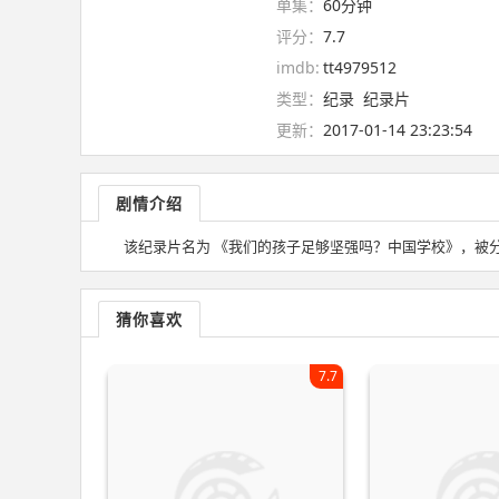
单集：
60分钟
评分：
7.7
imdb:
tt4979512
类型：
纪录
纪录片
更新：
2017-01-14 23:23:54
剧情介绍
该纪录片名为 《我们的孩子足够坚强吗？中国学校》，被分
猜你喜欢
7.7