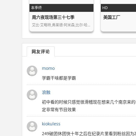
本季终
HD
周六夜现场第三十七季
美国工厂
艾比·艾略特,弗莱德·阿米森,比尔·哈…
网友评论
momo
学霸干啥都是学霸
浪触
初中看的时候只感觉很滑稽现在想来几个南京来的
定非常有节目效果
kiokuless
249破团休团快十年之后在纪录片里看到粉丝因为