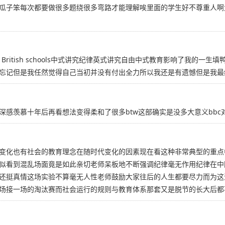
瓜子笨每次都要做很多题绕很多弯路才能理解唉里面的学生好不尊重人啊
ferent from the British schools中式讲究纪律英式讲究自由中式
忘记但是我任然觉得自己当初并没有付出全力所以我还是有遗憾但是我最
感羡慕十年后再看想法变得柔和了很多btw这部确实是没多大意义bbc
变化也有社会的教育理念在随时代变化的因素现在看这种非常典型的重点
似看到混乱场面竟是如此亲切老师呆板地不断强调纪律毫无作用纪律在中
还挺真情这场实验不算毫无人性老师鼓励大家往后的人生都要尽力而为这
场接一场的淘汰赛而社会运行的规则与教育体系那套又是脱节的长大后都