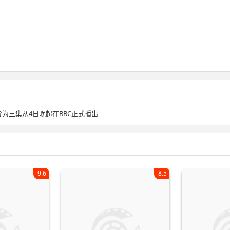
为三集从4日晚起在BBC正式播出
9.6
8.5