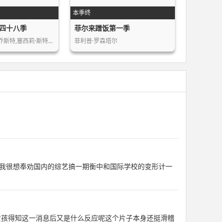
本季终
四十八季
菲尔来蹭饭第一季
·乔斯特,塞西莉·斯特…
菲利普·罗森塔尔
我很想奉劝国内的综艺搞一期衡中和国际学校的变形计一
小女孩得知这一消息后又是什么反应呢这个片子本身还挺滑稽