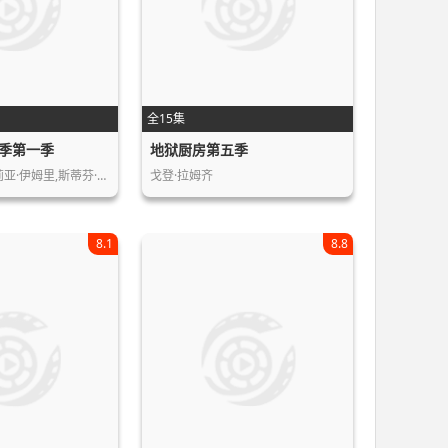
全15集
季第一季
地狱厨房第五季
莉亚·伊姆里,斯蒂芬·…
戈登·拉姆齐
8.1
8.8