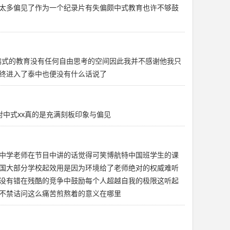
太多偏见了作为一个纪录片有失偏颇中式教育也许不够鼓
教育影响了我的一生填鸭式的教育没有任何自由思考的空间因此我并不感谢他我只
终进入了泰中也便没有什么话说了
对中式xx真的是充满刻板印象与偏见
中学老师在节目中讲的话觉得可笑博航特中国班学生的课
国大部分学校起效用是因为环境给了老师绝对的权威难听
没有错在残酷的竞争中鼓励每个人超越自我的极限这听起
不禁诘问这么痛苦煎熬着的意义在哪里