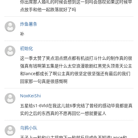
你出席那人婚礼的时候会想到这一刻吗会感叹如果这时候早
点放手和他一起跌落就好了吗
炸鱼薯条
补
初始化
这一季太赞了笑点泪点燃点都有机战打斗什么的制作真的很
强真有钱啊第五集是什么太空浪漫歌剧红黑党头顶青天公主
和lance都成长了啊公主真的很坚定很坚强还有最后的我们
回家那一句真是很感慨啊
NoxKeiShi
五星给s1-6Vld在我这儿就6季完结了曾经的感动毕竟都是真
实的之后的东西真的不愿再回忆一想就要鲨人
乌鸦小队
王子上一秒和公主接吻下一秒就反目成仇不知道Lance和