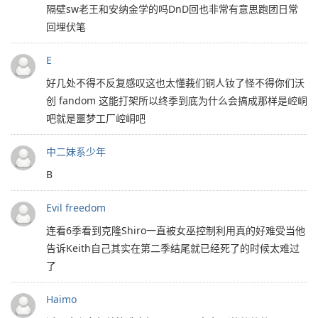
隔壁sw老王和安纳金学的吗DnD回也非常有意思跑团日常
回埋伏笔
E
好几处不得不反复感叹这也太懂莪们铜人钕了怪不得你们沃
创 fandom 这能打架所以终季到底为什么会搞成那样是崆峒
吧就是噩梦工厂崆峒吧
中二妹系少年
B
Evil freedom
连看6季看到克隆Shiro一直被女巫控制利用真的好难受当他
告诉Keith自己其实在第二季结尾就已经死了的时候太难过
了
Haimo