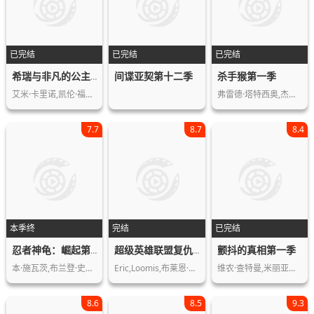
已完结
已完结
已完结
间谍亚契第十二季
杀手猴第一季
希瑞与非凡的公主们第四季
艾米·卡里诺,凯伦·福原,阿曼达·米夏…
弗雷德·塔特西奥,杰森·苏戴奇斯,奥利…
7.7
8.7
8.4
本季终
完结
已完结
颤抖的真相第一季
忍者神龟：崛起第一季
超级英雄联盟复仇者第一季
本·施瓦茨,布兰登·史密斯,奥玛·本森…
Eric,Loomis,布莱恩·布鲁姆,Rick…
维农·查特曼,米丽亚姆·托伦,崔·帕克…
8.6
8.5
9.3