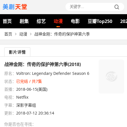
美剧
天堂
首页
剧集
综艺
动漫
电影
豆瓣Top250
20
首页
动漫
战神金刚：传奇的保护神第六季
影片详情
战神金刚：传奇的保护神第六季(2018)
原名：
Voltron: Legendary Defender Season 6
状态：
已完结 / 共7集
首播：
2018-06-15(美国)
电视：
Netflix
字幕：
深影字幕组
更新：
2018-07-12 20:36:14
你是否也在
寻找
：