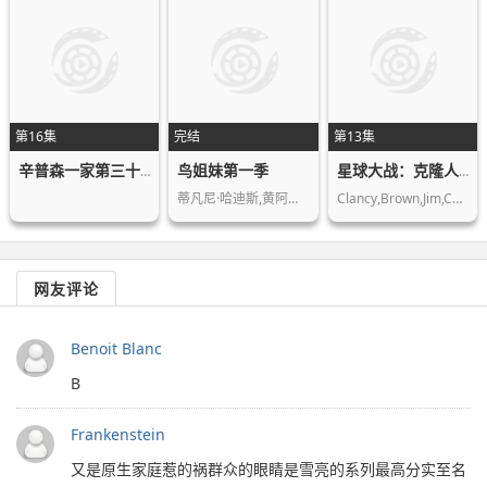
第16集
完结
第13集
鸟姐妹第一季
辛普森一家第三十六季
星球大战：克隆人战争第五季
蒂凡尼·哈迪斯,黄阿丽,史蒂文·元,丽…
Clancy,Brown,Jim,Cummings,Tom,Kane
网友评论
Benoit Blanc
B
Frankenstein
又是原生家庭惹的祸群众的眼睛是雪亮的系列最高分实至名