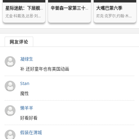
大嘴巴第六季
星际迷航：下层舰员第三季
辛普森一家第三十五季
尤金·科戴洛,达恩·刘易斯,陶尼·纽萨…
尼克·克罗尔,约翰·木兰尼,杰茜·克莱…
网友评论
凝绿生
补 还好童年也有美国动画
Stan
魔性
懒羊羊
好看好看
假装在渭城