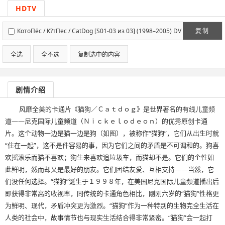
HDTV
КотоПёс / К?тПес / CatDog [S01-03 из 03] (1998–2005) DV
复制
DRip, SATRip | P | UKR
全选
全不选
复制选中的内容
剧情介绍
风靡全美的卡通片《猫狗／Ｃａｔｄｏｇ》是世界著名的有线儿童频
道——尼克国际儿童频道（Ｎｉｃｋｅｌｏｄｅｏｎ）的优秀原创卡通
片。这个动物一边是猫一边是狗（如图），被称作“猫狗”，它们从出生时就
“住在一起”，这不是件容易的事，因为它们之间的矛盾是不可调和的。狗喜
欢摇滚乐而猫不喜欢；狗生来喜欢追垃圾车，而猫却不是。它们的个性如
此鲜明，然而却又是最好的朋友。它们团结友爱、互相支持——当然，它
们没任何选择。“猫狗”诞生于１９９８年，在美国尼克国际儿童频道播出后
即获得非常高的收视率，同传统的卡通角色相比，刚刚六岁的“猫狗”性格更
为鲜明、现代，矛盾冲突更为激烈。“猫狗”作为一种特别的生物完全生活在
人类的社会中，故事情节也与现实生活结合得非常紧密。“猫狗”会一起打