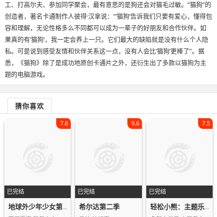
工、打高尔夫、参加同学聚会，最有意思的是狗还会对猫毛过敏。“猫狗”的
创造者，著名卡通制作人彼得·汉拿说：“‘猫狗’告诉我们只要有爱心，懂得包
容和理解，无论性格多么不同都可以成为一辈子的好朋友和合作伙伴。如
果真的有‘猫狗’，我一定会养上一只。它们最大的缺陷就是没有什么个人隐
私。可是说到感受友情和伙伴关系这一点，没有人会比‘猫狗’更棒了”。据
悉，《猫狗》除了是成功地原创卡通片之外，还衍生出了多款以猫狗为主
题的电脑游戏。
猜你喜欢
7.6
9.6
7.5
已完结
已完结
已完结
希尔达第二季
地球外少年少女第一季
轻松小熊：主题乐园大冒险第一季