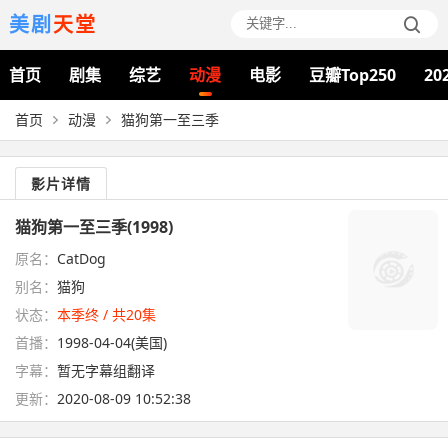
美剧
天堂
首页
剧集
综艺
动漫
电影
豆瓣Top250
20
首页
动漫
猫狗第一至三季
影片详情
猫狗第一至三季(1998)
原名：
CatDog
别名：
猫狗
状态：
本季终 / 共20集
首播：
1998-04-04(美国)
字幕：
暂无字幕组翻译
更新：
2020-08-09 10:52:38