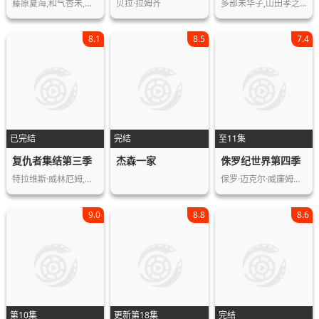
藤原夏海,和气杏未,小野贤章,赤崎千夏…
贝拉·拉姆齐
多部未华子,山田孝之,上田丽奈,拉娜·…
8.1
8.5
7.4
已完结
完结
至11集
复仇者集结第三季
杰森一家
侏罗纪世界第四季
特拉维斯·威林厄姆,亚德里安·帕斯达…
保罗·迈克尔·威廉姆斯,肖恩·吉布朗…
9.0
8.8
8.6
第10集
更新第18集
完结