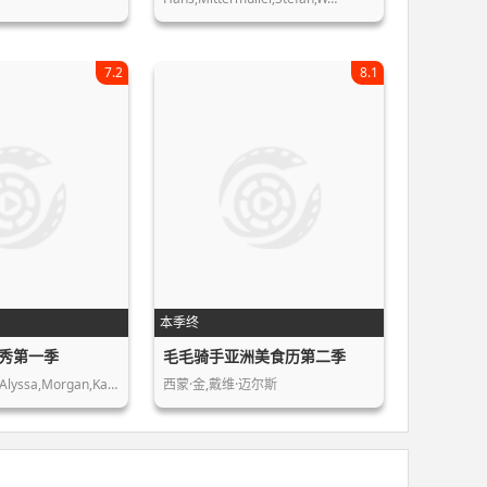
7.2
8.1
本季终
秀第一季
毛毛骑手亚洲美食历第二季
Whitney,Mixter,Alyssa,Morgan,Kacy,Bo…
西蒙·金,戴维·迈尔斯