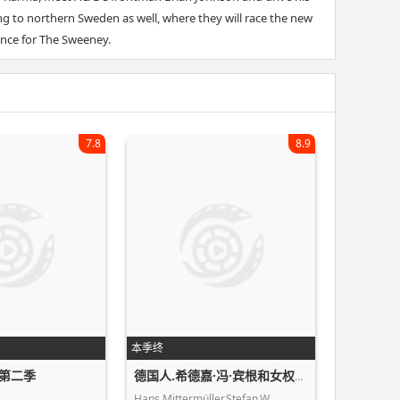
to northern Sweden as well, where they will race the new
ence for The Sweeney.
7.8
8.9
本季终
第二季
德国人.希德嘉·冯·宾根和女权第二季
Hans,Mittermüller,Stefan,W…