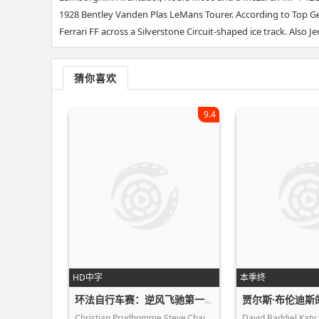
1928 Bentley Vanden Plas LeMans Tourer. According to Top G
Ferrari FF across a Silverstone Circuit-shaped ice track. Als
猜你喜欢
9.4
HD中字
本季终
环法自行车赛：逆风飞驰第一季
Christian,Prudhomme,Steve,Chainel,Pa…