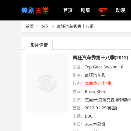
美剧
天堂
首页
剧集
综艺
动漫
首页
综艺
疯狂汽车秀第十八季
影片详情
疯狂汽车秀第十八季(2012)
原名：
Top Gear Season 18
别名：
疯狂汽车秀
状态：
本季终 / 共7集
导演：
Brian,Klein
主演：
杰里米·克拉克森,詹姆斯·
首播：
2012-01-29(英国)
电视：
BBC
字幕：
人人字幕组