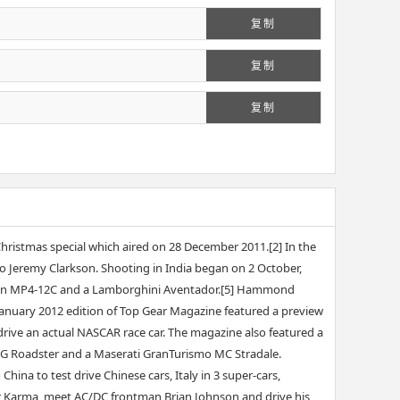
复制
复制
复制
 Christmas special which aired on 28 December 2011.[2] In the
g to Jeremy Clarkson. Shooting in India began on 2 October,
cLaren MP4-12C and a Lamborghini Aventador.[5] Hammond
January 2012 edition of Top Gear Magazine featured a preview
 drive an actual NASCAR race car. The magazine also featured a
AMG Roadster and a Maserati GranTurismo MC Stradale.
na to test drive Chinese cars, Italy in 3 super-cars,
er Karma, meet AC/DC frontman Brian Johnson and drive his