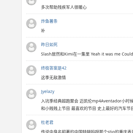
多次帮助残疾军人很暖心
炸鱼薯条
补
昨日如死
Slash居然和Kimi在一集里 Yeah it was me Could be
终极答案是42
这季无敌激情
Jyelazy
入坑季经典超跑聚会 迈凯伦mp4Aventador
和小贱贱上节目 最喜欢的节目 史上最好的汽车节
杜老君
传说中臭名昭著的中国特辑妈呀那个stig的重庆