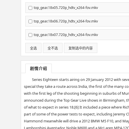
top_gear.18x05.720p_hdtv_x264-fov.mkv
top_gear.18x06.720p_hdtv_x264-fov.mkv
top_gear.18x07.720p_hdtv_x264-fov.mkv
全选
全不选
复制选中的内容
剧情介绍
Series Eighteen starts airing on 29 January 2012 with sev
special they take a route across India, the first of the many 
with the first leg of the shooting beginning in suburbs of 
announced during the Top Gear Live shows in Birmingham, tha
of what to expect in series 18.[6] It included a piece where R
part of some of the power tests to expect, including Jeremy
Hammond meanwhile will drive a 2012 BMW M5 F10, and May will
Lamborghini Aventador, Noble M600 and a McLaren MP4-12C. Al