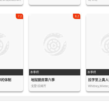
7.2
8.2
本季终
本季终
碎的体制
地狱厨房第六季
拉字至上真人
戈登·拉姆齐