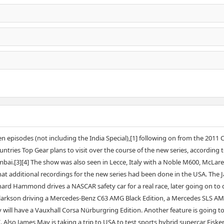
en episodes (not including the India Special),[1] following on from the 2011
countries Top Gear plans to visit over the course of the new series, accordin
Mumbai.[3][4] The show was also seen in Lecce, Italy with a Noble M600, M
t additional recordings for the new series had been done in the USA. The 
ichard Hammond drives a NASCAR safety car for a real race, later going on to
 Clarkson driving a Mercedes-Benz C63 AMG Black Edition, a Mercedes SLS 
 have a Vauxhall Corsa Nürburgring Edition. Another feature is going to Chi
so James May is taking a trip to USA to test sports hybrid supercar Fisk