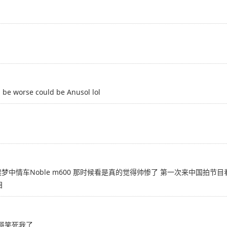
 worse could be Anusol lol
小时候梦中情车Noble m600 那时候看是真的觉得帅惨了 第一次来中国拍
目
表哥笑死我了