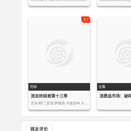
8.7
完结
全集
流言终结者第十三季
消费品市场：破
杰米·韩门,亚当·萨维奇,今原真申,卡…
网友评论