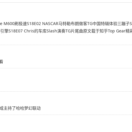
oble M600刷极速S18E02 NASCAR马特勒布朗做客TG中国特辑体验三蹦子S1
擎S18E07 Chris的车库Slash演奏TG片尾曲原文载于知乎Top Gear精彩剧情
d看
成主持了哈哈梦幻联动