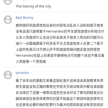
The toxicity of the city
Bad Bunny
题材很好但是感觉拍出来的内容有点乱杀人动机和案子根本
没有说清只是侧重于Hernandez的平生感觉是想分析他为什
么杀人但是却什么也没分析出来关于他本人性向的问题可以
减少一点篇幅跟案子的关系不大尤其是他本人在第二个案子
上庭时有表示过不想公开不知道是剪辑问题还是怎样感觉
Hernandez在庭上的表现平静得有点可怕整个状态不像当事
人而是像一个旁观者
tarshish
看了去年出的美剧又来看这部纪录片说来说去就是教育失责
原生家庭没有正确的教育在学校天天就训练高中都没读就跑
去当球员了还跟一堆帮派混完完全全印证了那句四肢发达头
脑简单现在很多体育界的巨婴不就是这个原因吗我觉得学文
化还是有必要的他的犯罪行为最大的原因就是没有受到良好