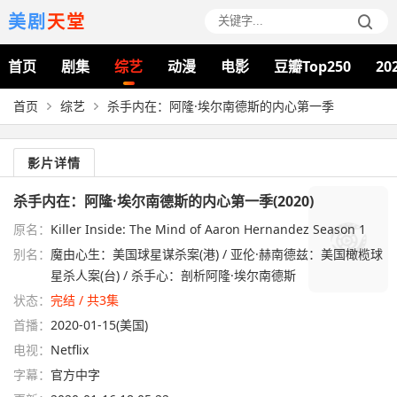
美剧
天堂
首页
剧集
综艺
动漫
电影
豆瓣Top250
20
首页
综艺
杀手内在：阿隆·埃尔南德斯的内心第一季
影片详情
杀手内在：阿隆·埃尔南德斯的内心第一季(2020)
原名：
Killer Inside: The Mind of Aaron Hernandez Season 1
别名：
魔由心生：美国球星谋杀案(港) / 亚伦·赫南德兹：美国橄榄球
星杀人案(台) / 杀手心：剖析阿隆·埃尔南德斯
状态：
完结 / 共3集
首播：
2020-01-15(美国)
电视：
Netflix
字幕：
官方中字