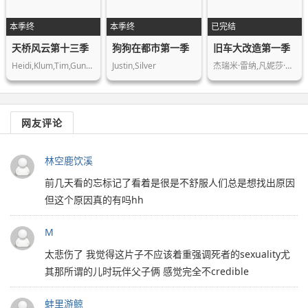
本季终
本季终
已完结
天桥风云第十三季
狗狗在都市第一季
旧车大改造第一季
Heidi,Klum,Tim,Gunn,Nina,Garcia
Justin,Silver
杰瑞米·雷纳,凡妮莎·哈金斯,安东尼·…
网友评论
林空鹿饮溪
前几天看的忘标记了看着是很是不舒服人们总是想找出原因
但这个原因真的有吗hh
M
太悲伤了 我觉得这片子不应该着重强调死者的sexuality尤
其那所谓的儿时玩伴父子俩 感觉完全不credible
蚌里游鲸