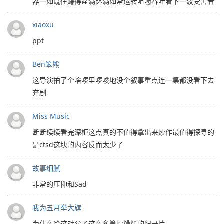
器一如既往赚得盆满钵满如常运转咀嚼吞吐着下一波受害者
xiaoxu
ppt
Ben笨熊
这导演拍了个啥啰里啰唆地没个叙事重点连一集都没看下去
弃剧
Miss Music
断断续续看完深柜这点真的不值得拿出来炒作最值得探寻的
是ctsd这块的内容反而太少了
故事细腻
非常的压抑和Sad
我为五月举大旗
为什么给这对父子这么多篇幅糟糕的纪录片