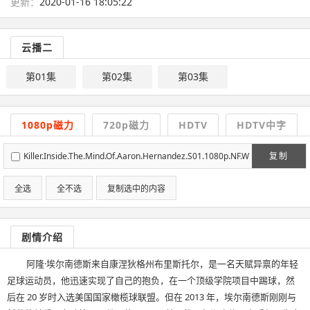
更新：
2020-01-16 18:05:22
云播二
第01集
第02集
第03集
1080p磁力
720p磁力
HDTV
HDTV中字
Killer.Inside.The.Mind.Of.Aaron.Hernandez.S01.1080p.NF.W
复制
EBRip.DDP5.1.x264-NTb[rartv]
全选
全不选
复制选中的内容
剧情介绍
阿隆·埃尔南德斯来自康涅狄格州布里斯托尔，是一名天赋异禀的年轻
足球运动员，他迅速实现了自己的抱负，在一个顶级学院项目中踢球，然
后在 20 岁时入选美国国家橄榄球联盟。但在 2013 年，埃尔南德斯刚刚与