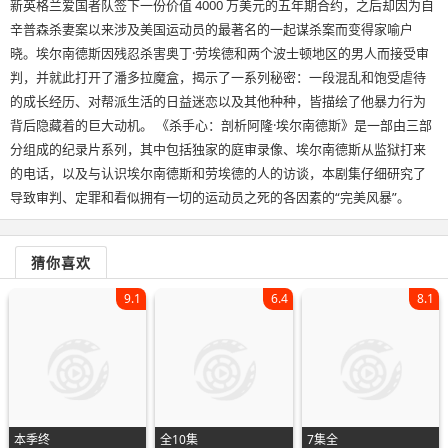
新英格兰爱国者队签下一份价值 4000 万美元的五年期合约，之后却因为自
辛普森杀妻案以来涉及美国运动员的最著名的一起谋杀案而变得家喻户
晓。埃尔南德斯因残忍杀害奥丁·劳埃德和两个波士顿地区的男人而接受审
判，并就此打开了潘多拉魔盒，揭示了一系列秘密：一段混乱和饱受虐待
的成长经历、对帮派生活的日益迷恋以及其他种种，皆描绘了他暴力行为
背后隐藏着的巨大动机。 《杀手心：剖析阿隆·埃尔南德斯》是一部由三部
分组成的纪录片系列，其中包括独家的庭审录像、埃尔南德斯从监狱打来
的电话，以及与认识埃尔南德斯和劳埃德的人的访谈，本剧集仔细研究了
导致审判、定罪和看似拥有一切的运动员之死的各因素的“完美风暴”。
猜你喜欢
9.1
6.4
8.1
本季终
全10集
7集全