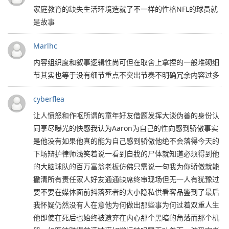
家庭教育的缺失生活环境造就了不一样的性格NFL的球员就
是故事
Marlhc
内容组织度和叙事逻辑性尚可但在取舍上拿捏的一般堆砌细
节其实也等于没有细节重点不突出节奏不明确冗余内容过多
cyberflea
让人愤怒和作呕所谓的童年好友借题发挥大谈伪善的身份认
同享尽曝光的快感我认为Aaron为自己的性向感到骄傲事实
是他没有如果他真的能为自己感到骄傲他绝不会落得今天的
下场辩护律师浅笑着说一看到自戕的尸体就知道必须得到他
的大脑球队的百万富翁老板仿佛只需说一句我为你骄傲就能
撇清所有责任家人好友通通缺席终审现场但无一人有犹豫过
要不要在媒体面前抖落死者的大小隐私供看客品鉴到了最后
我怀疑仍然没有人在意他为何做出那些事为何过着双重人生
他即使在死后也始终被遗弃在内心那个黑暗的角落而那个机