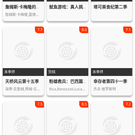
塔可美食纪第二季
詹姆斯·卡梅隆的科幻故事第一季
鱿鱼游戏：真人挑战赛第一季
詹姆斯·卡梅隆,雷德利·斯科特,史蒂文…
7.7
8.0
7.1
本季终
完结
本季终
天桥风云第十五季
幸存者第四十一季
粉雄救兵：巴西篇第一季
海蒂·克鲁姆,蒂姆·古恩,尼娜·加西亚…
Rica,Benozzati,Luca,Scarpelli,Guto,R…
杰夫·普罗斯特
7.5
8.5
7.2