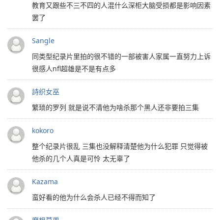
教育又跟些不三不四的人混什么深柜大脑受损都是影响因素
罢了
Sangle
同类型纪录片里拍的很不错的一部被害人家属一直努力上诉
很感人nfl超雄是不是有点多
詩织女巫
繁琐的罗列 就是说不清他为啥杀那个黑人还非要拍三集
kokoro
整个纪录片很乱 三集也没解释清楚他为什么犯罪 只觉得被
他杀的几个人真是可怜 太无辜了
Kazama
蛮好看的他为什么会杀人已经不得而知了