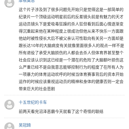
摩根莫恩
这个片子涉及到了很多问题先开始只是觉得这是一部简单的
纪录片一个顶级运动明星前后的反差镜头前是有魅力的天才
运动员镜头下是爱吸毒狂躁的杀人狂但看到后面心情逐渐变
得沉重起来他在某种程度上很成功但他从来不快乐一方面跟
他幼时被性侵长大后不被父亲认可性取向有关另一方面却是
跟长达10年的大脑病变有关就像里面很多人的观点一样不是
所有退役了承受大脑损伤的人都会去杀人但体育界甚至整个
社会应该认识到这已经是一个潜在的危险了大脑额叶损伤这
么严重已经不是自我意志能够控制行为的程度了在所有人为
一项暴力的体育运动欢呼的时候当体育赛事背后的资本开始
运作的时候应该重视运动员的精神和身体的健康否则一定会
带来巨大的社会悲剧
十五世纪的卡车
前两天看完沼泽恶霸今天就看了这个奇怪的联结
吴冠錡