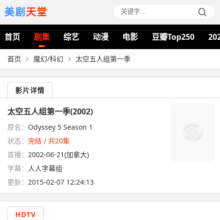
美剧
天堂
首页
剧集
综艺
动漫
电影
豆瓣Top250
20
首页
魔幻/科幻
太空五人组第一季
影片详情
太空五人组第一季(2002)
原名：
Odyssey 5 Season 1
状态：
完结 / 共20集
首播：
2002-06-21(加拿大)
字幕：
人人字幕组
更新：
2015-02-07 12:24:13
HDTV