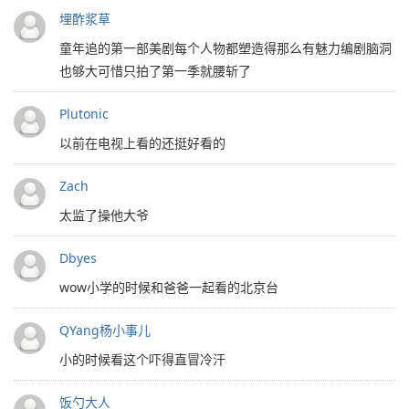
埋酢浆草
童年追的第一部美剧每个人物都塑造得那么有魅力编剧脑洞
也够大可惜只拍了第一季就腰斩了
Plutonic
以前在电视上看的还挺好看的
Zach
太监了操他大爷
Dbyes
wow小学的时候和爸爸一起看的北京台
QYang杨小事儿
小的时候看这个吓得直冒冷汗
饭勺大人