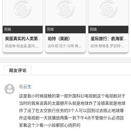
完结
完结
完结
劫持（美剧）
美版真实的人类第三季
星际旅行：航海家号第六季
凯瑟琳·帕金森,嘉玛·陈,匹克西·戴夫…
达科塔·范宁,马特·弗里沃,艾米莉·贝…
凯特·穆格鲁,罗伯特·贝尔特兰,罗克珊…
网友评论
忘云生
这是我小时候接触的第一部外国科幻电视剧这个电视剧对于
当时的我来说真的太震撼开头就是地球炸了没错真就是地球
炸了没了在太空执行任务的5个人可以回到过去阻止地球爆
炸这电视剧一天就播放两集一到下午4点不管做什么必须回
家看这个少看一小段都抓心挠肝的