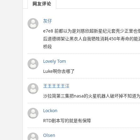
网友评论
灰仔
e7e8 前都以为是刘慈欣超新星纪元套壳少正里也
后道德绑架让黑衣人自我牺牲消耗450年寿命的能源
桥段
Lovely Tom
Luke啊你去哪了
王王王王王汪
沙拉简第三集把nasa的火星机器人破坏掉不知道
Lockon
RTD剧本写的就是有保障
Olsen