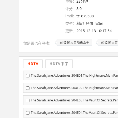
单集：
28分钟
评分：
8.0
imdb:
tt1679508
类型：
科幻
剧情
家庭
更新：
2015-12-13 10:17:54
莎拉·简大冒险第五季
莎拉·简大
你是否也在
寻找
：
HDTV
HDTV中字
The.Sarah.Jane.Adventures.S04E01.The.Nightmare.Man.Par
The.Sarah.Jane.Adventures.S04E02.The.Nightmare.Man.Par
The.Sarah.Jane.Adventures.S04E03.The.Vault.Of.Secrets.Par
The.Sarah.Jane.Adventures.S04E04.The.Vault.Of.Secrets.Par