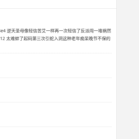
3e4 逆天圣母像轻信苦艾一样再一次轻信了反派闯一堆祸然
e12 太难蚌了起码第三次引蛇入洞️这种老年痴呆晚节不保的