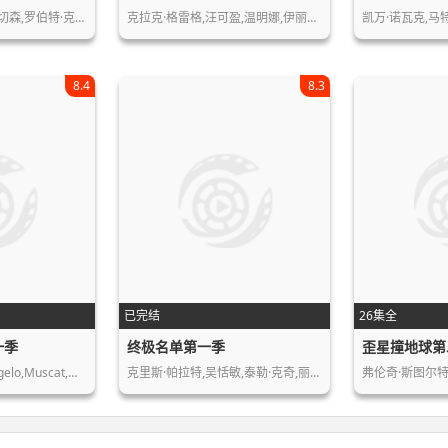
切森,罗伯特·克…
克拉克·格雷格,汪可盈,温明娜,伊丽莎…
凯万·诺瓦克,马
8.4
8.3
已完结
26集全
一季
终极名单第一季
歪星撞地球第
lo,Muscat,…
克里斯·帕拉特,吴恬敏,泰勒·克奇,丽…