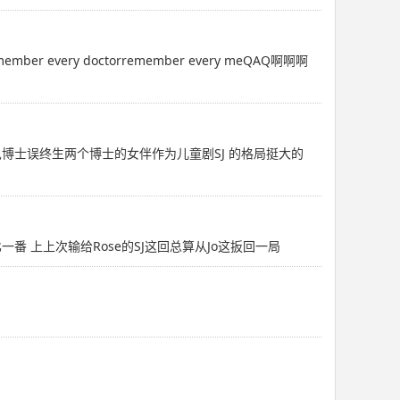
ember every doctorremember every meQAQ啊啊啊
博士误终生两个博士的女伴作为儿童剧SJ 的格局挺大的
见面总忍不住攀比一番 上上次输给Rose的SJ这回总算从Jo这扳回一局