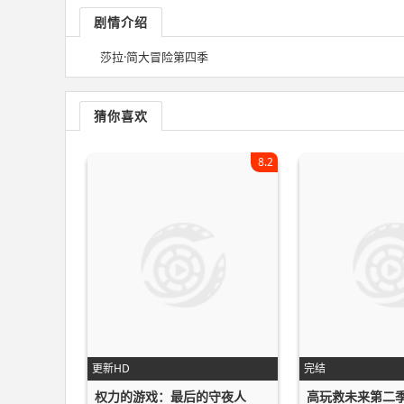
剧情介绍
莎拉·简大冒险第四季
猜你喜欢
8.2
更新HD
完结
权力的游戏：最后的守夜人
高玩救未来第二