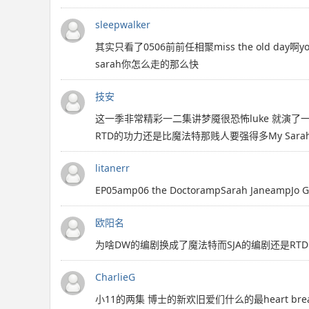
sleepwalker
其实只看了0506前前任相聚miss the old day啊you g
sarah你怎么走的那么快
技安
这一季非常精彩一二集讲梦魇很恐怖luke 就演
RTD的功力还是比魔法特那贱人要强得多My Sarah Jane
litanerr
EP05amp06 the DoctorampSarah Janea
欧阳名
为啥DW的编剧换成了魔法特而SJA的编剧还是RT
CharlieG
小11的两集 博士的新欢旧爱们什么的最heart brea