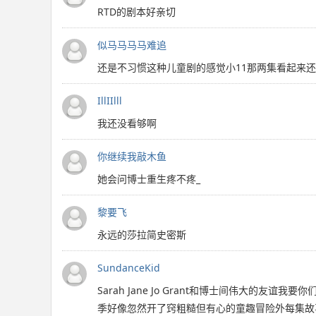
RTD的剧本好亲切
似马马马马难追
还是不习惯这种儿童剧的感觉小11那两集看起来还
IllIIlll
我还没看够啊
你继续我敲木鱼
她会问博士重生疼不疼_
黎要飞
永远的莎拉简史密斯
SundanceKid
Sarah Jane Jo Grant和博士间伟
季好像忽然开了窍粗糙但有心的童趣冒险外每集故