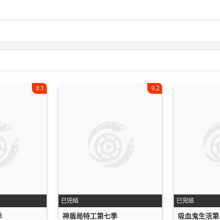
8.1
9.2
已完结
已完结
季
神盾局特工第七季
吸血鬼生活第