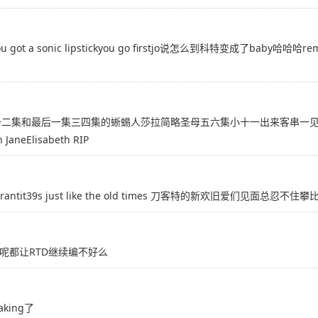
ot a sonic lipstickyou go firstjo说怎么到科特变成了baby哈哈哈rem
了一二集和最后一集三四集的蜥蜴人莎拉简略圣母五六集小十一出来客串一见
Elisabeth RIP
mpJo Grantit39s just like the old times 刀客特的新欢旧爱们
D呢都让RTD继续编不好么
king了