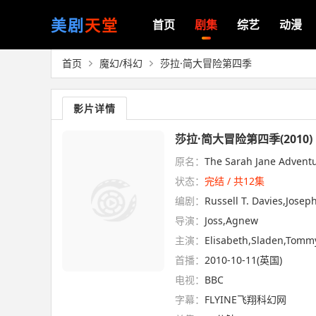
美剧
天堂
首页
剧集
综艺
动漫
首页
魔幻/科幻
莎拉·简大冒险第四季
影片详情
莎拉·简大冒险第四季(2010)
原名：
The Sarah Jane Advent
状态：
完结 / 共12集
编剧：
Russell T. Davies,Joseph
导演：
Joss,Agnew
主演：
Elisabeth,Sladen,Tomm
首播：
2010-10-11(英国)
电视：
BBC
字幕：
FLYINE飞翔科幻网