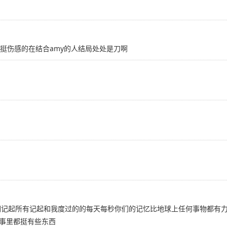
挺伤感的在结合amy的人结局处处是刀啊
大的友谊我要你们记起所有记起和我度过的的每天每秒你们的记忆比地球上任何事
事里都挺有些东西