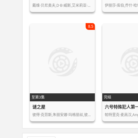
戴维·贝尼奥夫,D·B·威斯,艾米莉亚·…
伊丽莎·库伯,乔什·哈
8.5
至第3集
完结
谜之屋
六号特殊犯人第
彼得·克劳斯,朱丽安娜·玛格丽丝,彼得…
帕特里克·麦高汉,Ange