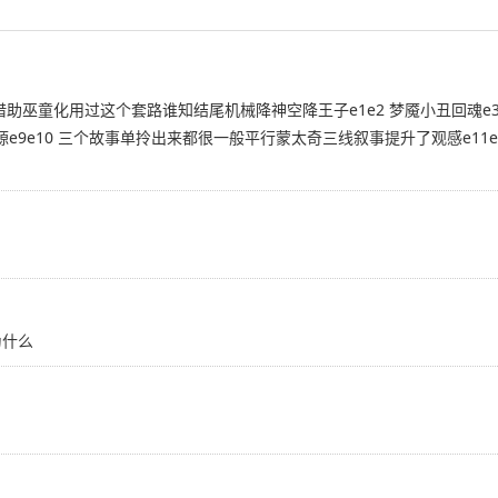
借助巫童化用过这个套路谁知结尾机械降神空降王子e1e2 梦魇小丑回魂e
e9e10 三个故事单拎出来都很一般平行蒙太奇三线叙事提升了观感e11
为什么