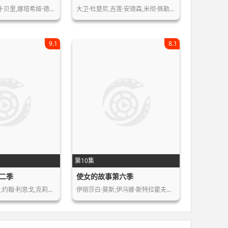
特·贝里,娜塔希娅·德…
大卫·杜楚尼,吉莲·安德森,米彻·佩勒…
9.1
8.1
第10集
二季
使女的故事第六季
弗伦奇·斯图尔特,约翰·利思戈,克莉丝…
伊丽莎白·莫斯,伊冯娜·斯特拉霍夫斯…