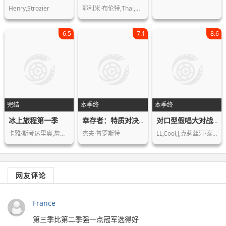
Henry,Strozier
耶利米·布伦特,Thai,Nguyen,Gab…
6.5
7.1
8.6
完结
本季终
本季终
冰上旅程第一季
幸存者：特质对决第三十五季
对口型假唱大对战第三季
卡雅·斯考达里奥,詹纽瑞·琼斯,薇洛·…
杰夫·普罗斯特
LL,Cool,J,克莉丝汀·泰根,泰瑞·克鲁…
网友评论
France
第三季比第二季强一点冠军选得好