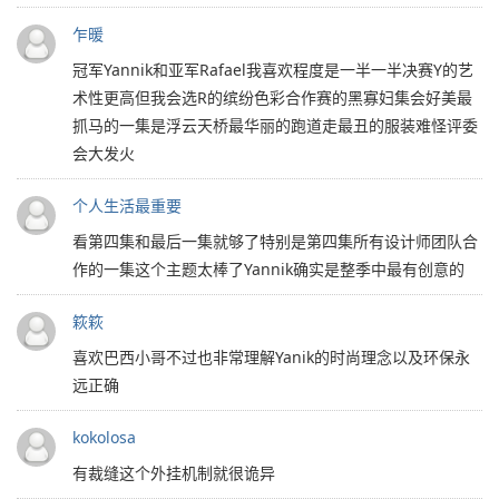
乍暖
冠军Yannik和亚军Rafael我喜欢程度是一半一半决赛Y的艺
术性更高但我会选R的缤纷色彩合作赛的黑寡妇集会好美最
抓马的一集是浮云天桥最华丽的跑道走最丑的服装难怪评委
会大发火
个人生活最重要
看第四集和最后一集就够了特别是第四集所有设计师团队合
作的一集这个主题太棒了Yannik确实是整季中最有创意的
篍篍
喜欢巴西小哥不过也非常理解Yanik的时尚理念以及环保永
远正确
kokolosa
有裁缝这个外挂机制就很诡异