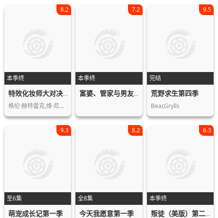
8.2
7.2
9.5
本季终
本季终
完结
荒野求生第四季
特效化妆师大对决第三季
富婆、管家与男友·美妆帝国继承人丑闻第一季
格伦·赫特雷克,维·尼尔,帕特里克·塔…
Bear,Grylls
9.3
8.2
6.3
至6集
全8集
本季终
萌宠成长记第一季
今天我愿意第一季
叛徒（美版）第二季