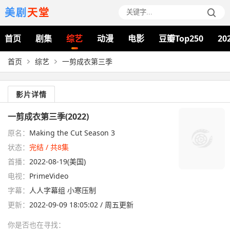
美剧
天堂
首页
剧集
综艺
动漫
电影
豆瓣Top250
20
首页
综艺
一剪成衣第三季
影片详情
一剪成衣第三季(2022)
原名：
Making the Cut Season 3
状态：
完结 / 共8集
首播：
2022-08-19(美国)
电视：
PrimeVideo
字幕：
人人字幕组 小寒压制
更新：
2022-09-09 18:05:02 / 周五更新
你是否也在
寻找
：