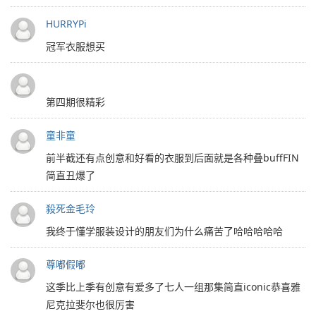
HURRYPi
冠军衣服想买
第四期很精彩
童非童
前半截还有点创意和好看的衣服到后面就是各种叠buffFIN
简直丑爆了
殺死金毛玲
我终于懂学服装设计的朋友们为什么痛苦了哈哈哈哈哈
尊嘟假嘟
这季比上季有创意有爱多了七人一组那集简直iconic恭喜雅
尼克拉斐尔也很厉害