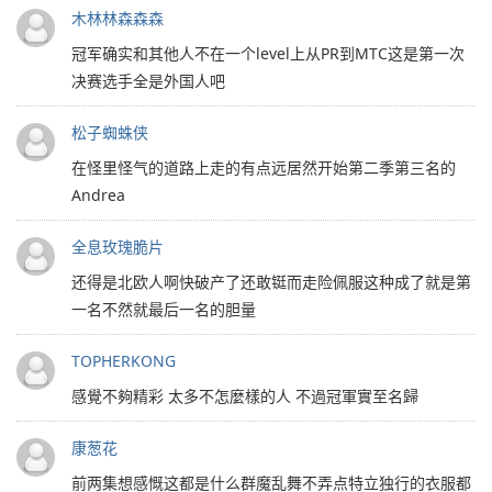
木林林森森森
冠军确实和其他人不在一个level上从PR到MTC这是第一次
决赛选手全是外国人吧
松子蜘蛛侠
在怪里怪气的道路上走的有点远居然开始第二季第三名的
Andrea
全息玫瑰脆片
还得是北欧人啊快破产了还敢铤而走险佩服这种成了就是第
一名不然就最后一名的胆量
TOPHERKONG
感覺不夠精彩 太多不怎麼樣的人 不過冠軍實至名歸
康葱花
前两集想感慨这都是什么群魔乱舞不弄点特立独行的衣服都