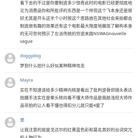
看下去的不过是你要制造多少惊奇此时的电影已经更彻底地
沦为消费品你和所批评的东西是一个样但这个飞本身还是很
好尤其是开头这半个小时按这个思路放在其他社会来拍都会
制造很有趣的效果还有这个电影最大限度地展现了解构本身
的无可奈何预示了左派传统的穷途末路NSWAGnouvelle
vague
doggydog
梦到什么拍什么好似某种精神攻击
Mayra
实在不知道该给多少精神内核是看出了批判逆骨但镜头表达
拍摄手法实在是晕头转向看不懂大师作品是我肤浅但大师作
品非拍的让人看不懂也得扣分儿就只能4星了
旻
让我注意的就是戈达尔的红黄蓝色彩和莫名其妙的台词突兀
的人物行为