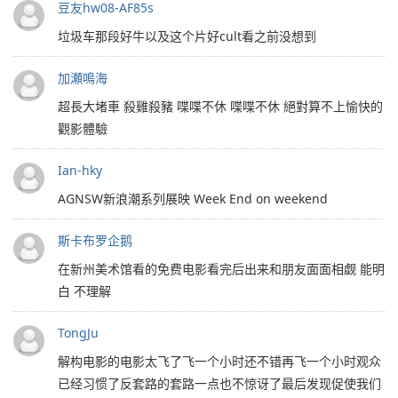
豆友hw08-AF85s
垃圾车那段好牛以及这个片好cult看之前没想到
加瀬鳴海
超長大堵車 殺雞殺豬 喋喋不休 喋喋不休 絕對算不上愉快的
觀影體驗
Ian-hky
AGNSW新浪潮系列展映 Week End on weekend
斯卡布罗企鹅
在新州美术馆看的免费电影看完后出来和朋友面面相觑 能明
白 不理解
TongJu
解构电影的电影太飞了飞一个小时还不错再飞一个小时观众
已经习惯了反套路的套路一点也不惊讶了最后发现促使我们