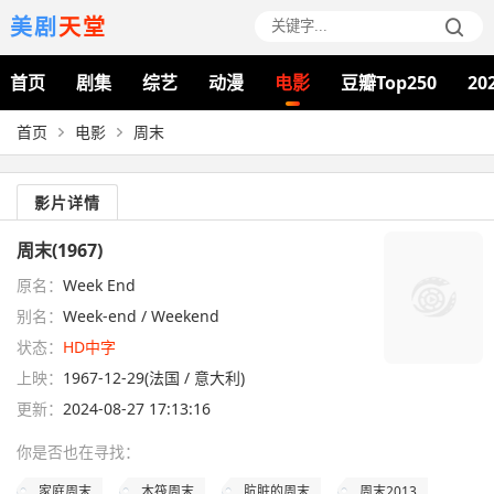
美剧
天堂
首页
剧集
综艺
动漫
电影
豆瓣Top250
20
首页
电影
周末
影片详情
周末(1967)
原名：
Week End
别名：
Week-end / Weekend
状态：
HD中字
上映：
1967-12-29(法国 / 意大利)
更新：
2024-08-27 17:13:16
你是否也在
寻找
：
家庭周末
木筏周末
肮脏的周末
周末2013