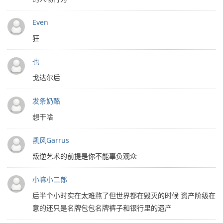
Even
狂
也
戈达尔后
发条奶酪
想干啥
凯风Garrus
叛逆艺术的前提是你不能辜负观众
小嘛小二郎
后半个小时实在太难熬了但世界都在毁灭的时候 资产阶级在
意的还只是名牌包包名牌裤子和银行里的遗产