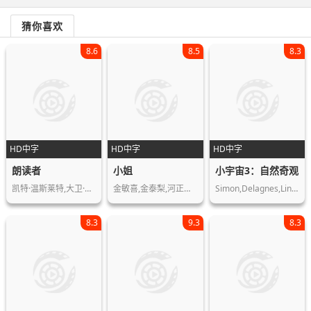
猜你喜欢
8.6
8.5
8.3
HD中字
HD中字
HD中字
朗读者
小姐
小宇宙3：自然奇观
凯特·温斯莱特,大卫·克劳斯,拉尔夫·…
金敏喜,金泰梨,河正宇,赵震雄,文素利,…
Simon,Delagnes,Lindsey,Hénocque,Jean…
8.3
9.3
8.3