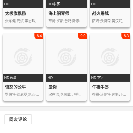
HD
HD中字
HD
太极旗飘扬
海上钢琴师
战火屠城
张东健,元斌,李恩珠,孔炯轸,崔岷植,郑…
蒂姆·罗斯,普路特·泰勒·文斯,比尔·…
萨姆·沃特森,吴汉润,约翰·马尔科维奇…
8.4
9.0
8.3
HD高清
HD
HD中字
愤怒的公牛
爱你
午夜牛郎
罗伯特·德尼罗,凯西·莫拉蒂,乔·佩西…
宋在浩,李顺载,尹秀晶,金秀美,宋智孝,…
乔恩·沃伊特,达斯汀·霍夫曼,西尔维娅…
网友评论