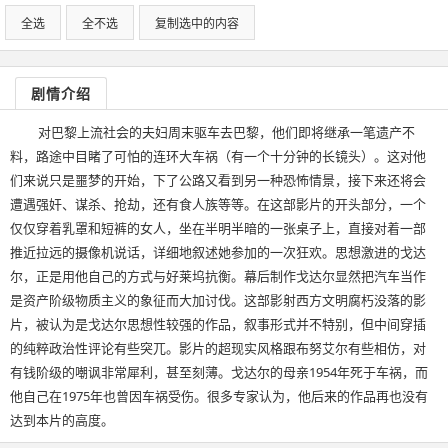
全选
全不选
复制选中的内容
剧情介绍
对巴黎上流社会的夫妇周末驱车去巴黎，他们即将继承一笔遗产不
料，路途中目睹了可怕的连环大车祸（有一个十分钟的长镜头）。这对他
们来说只是噩梦的开始，下了公路又看到另一种恐怖情景，接下来还将会
遭遇强奸、谋杀、抢劫，还有食人族等等。在这部影片的开头部分，一个
仅仅穿着乳罩和短裤的女人，坐在半明半暗的一张桌子上，直接对着一部
推近拉远的摄像机说话，详细地叙述她参加的一次狂欢。思想激进的戈达
尔，正是用他自己的方式与好莱坞抗衡。幕后制作戈达尔显然把汽车当作
是资产阶级物质主义的象征而大加讨伐。这部影射西方文明腐朽没落的影
片，被认为是戈达尔思想性较强的作品，叙事形式并不特别，但中间穿插
的纯粹政治性评论有些突兀。影片的超现实风格跟布努艾尔有些相仿，对
有钱阶级的嘲讽非常犀利，甚至刻薄。戈达尔的母亲1954年死于车祸，而
他自己在1975年也曾因车祸受伤。很多专家认为，他后来的作品再也没有
达到本片的高度。