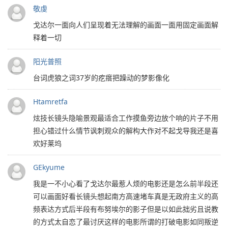
敬虔
戈达尔一面向人们呈现着无法理解的画面一面用固定画面解
释着一切
阳光普照
台词虎狼之词37岁的疙瘩把躁动的梦影像化
Htamretfa
炫技长镜头隐喻景观最适合工作摸鱼旁边放个响的片子不用
担心错过什么情节讽刺观众的解构大作对不起戈导我还是喜
欢好莱坞
GEkyume
我是一不小心看了戈达尔最惹人烦的电影还是怎么前半段还
可以画面好看长镜头想起南方高速堵车真是无政府主义的高
频表达方式后半段有布努埃尔的影子但是以如此拙劣且说教
的方式太自恋了最讨厌这样的电影所谓的打破电影如同叛逆