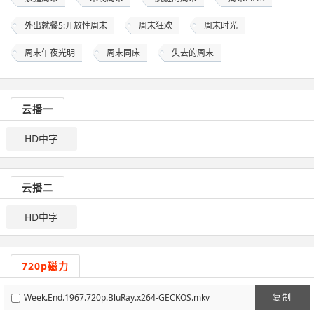
外出就餐5:开放性周末
周末狂欢
周末时光
周末午夜光明
周末同床
失去的周末
云播一
HD中字
云播二
HD中字
720p磁力
Week.End.1967.720p.BluRay.x264-GECKOS.mkv
复制