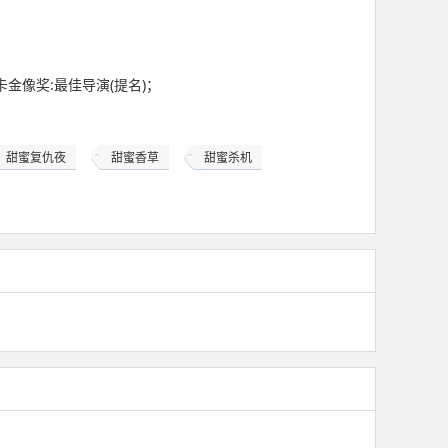
卡金像奖:最佳导演(提名)；
甜蜜复仇夜
甜蜜香草
甜蜜杀机