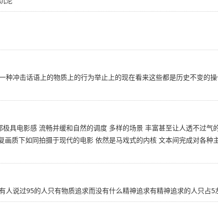
沉沦
一种冲击话语上的物质上的行为举止上的现在看来这些都是历史不变的操
都极具电影感 流畅并缓和自然的调度 多样的场景 丰富甚至让人透不过气
修复画质下如同拍摄于现代的电影 依然是马戏式的内核 文本间完成对各种主
有人说过95的人只有物质追求而没有什么精神追求有精神追求的人只占5