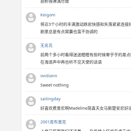
剖析得淋漓尽致
Keigom
将近3个小时的丰满激动跌宕快感和失落紧紧连接
剧里总是有点窝囊也蛮不协调的
无名氏
前两个多小时看得迷迷瞪瞪有些时候晕乎乎的差点
在海浪声中再也听不见天使的话语
ovidiann
Sweet nothing
sailingday
好喜欢费里尼啊Madeline简直天女马斯楚安尼
2001库布里克