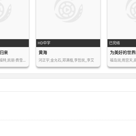
HD中字
已完结
归来
黄海
福特,凯丽·费雪…
河正宇,金允石,郑满植,李哲民,,李艾