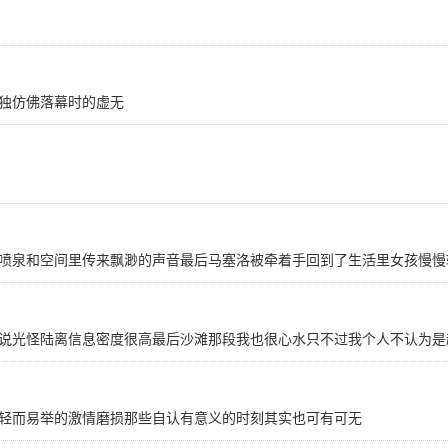
独仿佛落幕时的虚无
喷泉和空间里传来飘渺的声音最后马塞洛被牵着手回到了生活里女孩慢慢
说光怪陆离信息密度很高最后沙滩那段我也很心水只不过我个人不认为是
轻而易举的激情磨损那些自认有意义的时刻其实也可有可无