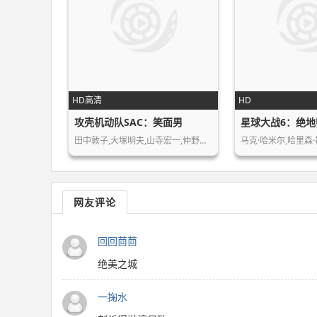
HD高清
HD
攻壳机动队SAC：笑面男
星球大战6：绝地
田中敦子,大塚明夫,山寺宏一,仲野裕,…
马克·哈米尔,哈里森·
网友评论
回回茴茴
绝美之城
一掬水