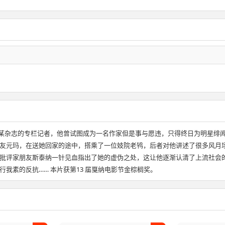
ianni 饰）是某杂志的专栏记者，他曾试图成为一名作家但是事与愿违，只得终日
友元玛，在送她回家的途中，搭乘了一位妓院老鸨，后者对他讲述了很多风月
批评家朋友斯泰纳一针见血指出了她的虚伪之处，这让他逐渐认清了上流社会
我素的反抗…… 本片获第13 届戛纳电影节金棕榈奖。