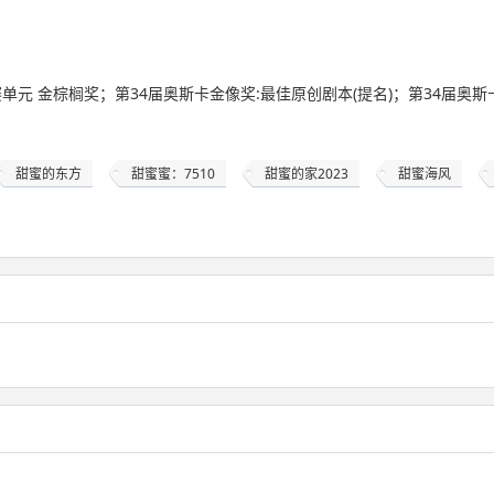
赛单元 金棕榈奖；第34届奥斯卡金像奖:最佳原创剧本(提名)；第34届奥斯
甜蜜的东方
甜蜜蜜：7510
甜蜜的家2023
甜蜜海风