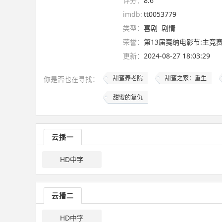
评分：
8.6
imdb:
tt0053779
类型：
喜剧
剧情
荣誉：
第13届戛纳电影节:主竞
更新：
2024-08-27 18:03:29
甜蜜养老院
甜蜜之家：重生
你是否也在
寻找
：
甜蜜的复仇
云播一
HD中字
云播二
HD中字