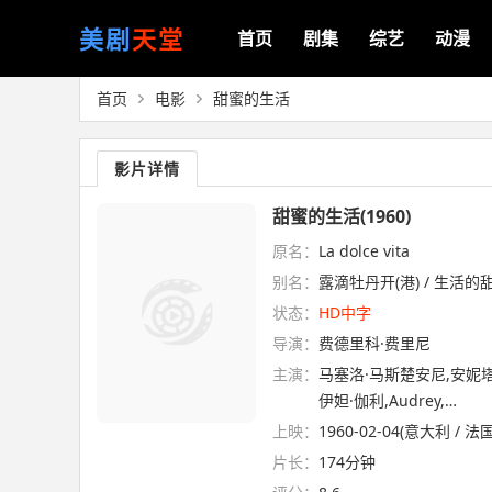
美剧
天堂
首页
剧集
综艺
动漫
首页
电影
甜蜜的生活
影片详情
甜蜜的生活(1960)
原名：
La dolce vita
别名：
露滴牡丹开(港) / 生活的甜蜜(台
状态：
HD中字
导演：
费德里科·费里尼
主演：
马塞洛·马斯楚安尼,安妮塔
伊妲·伽利,Audrey,…
上映：
1960-02-04(意大利 / 法国
片长：
174分钟