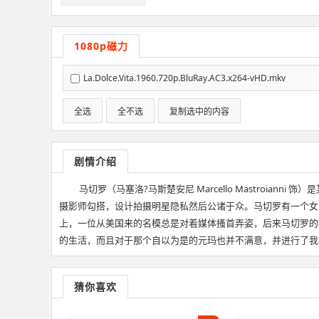
1080p磁力
La.Dolce.Vita.1960.720p.BluRay.AC3.x264-vHD.mkv
全选
全不选
复制选中的内容
剧情介绍
马切罗（马塞洛?马斯楚安尼 Marcello Mastro
摄影师勾搭，设计拍摄明星隐私然后公诸于众。马切罗有一个女
上，一位从美国来的名模总是对着媒体搔首弄姿，后来马切罗的
的生活，而且对于那个自以为是的元玛也并不满意，并进行了我行
猜你喜欢