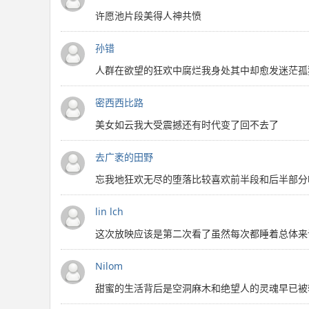
许愿池片段美得人神共愤
孙错
人群在欲望的狂欢中腐烂我身处其中却愈发迷茫孤
密西西比路
美女如云我大受震撼还有时代变了回不去了
去广袤的田野
忘我地狂欢无尽的堕落比较喜欢前半段和后半部分
lin lch
这次放映应该是第二次看了虽然每次都睡着总体来
Nilom
甜蜜的生活背后是空洞麻木和绝望人的灵魂早已被