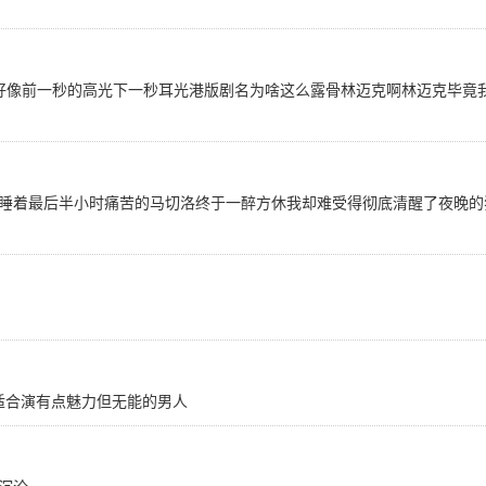
好像前一秒的高光下一秒耳光港版剧名为啥这么露骨林迈克啊林迈克毕竟
睡着最后半小时痛苦的马切洛终于一醉方休我却难受得彻底清醒了夜晚的
好适合演有点魅力但无能的男人