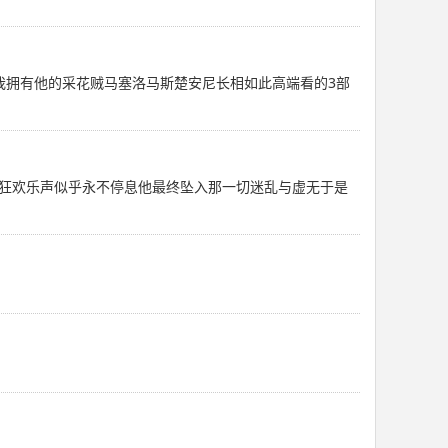
我拥有他的采花贼马塞洛马斯楚安尼长相如此高端看的3部
狂欢乐声似乎永不停息他最终坠入那一切迷乱与虚无于是