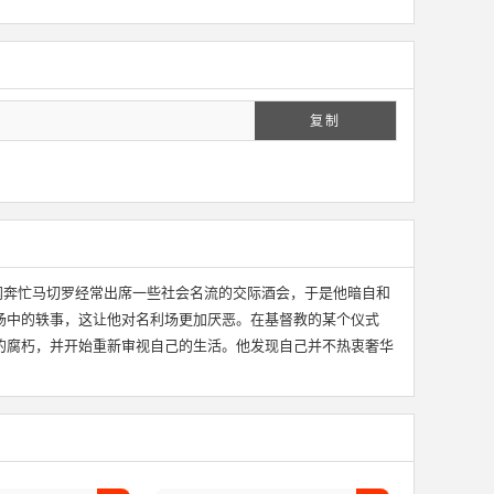
复制
为明星绯闻奔忙马切罗经常出席一些社会名流的交际酒会，于是他暗自和
场中的轶事，这让他对名利场更加厌恶。在基督教的某个仪式
的腐朽，并开始重新审视自己的生活。他发现自己并不热衷奢华