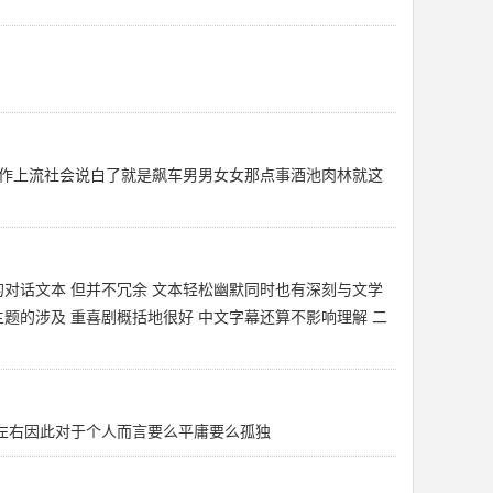
作上流社会说白了就是飙车男男女女那点事酒池肉林就这
的对话文本 但并不冗余 文本轻松幽默同时也有深刻与文学
题的涉及 重喜剧概括地很好 中文字幕还算不影响理解 二
左右因此对于个人而言要么平庸要么孤独