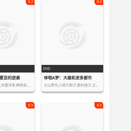
9.2
8.4
DVD
夏亚的逆袭
哆啦A梦：大雄和发条都市
古谷彻,池田秀一,铃置洋孝,榊原良子,…
大山羡代,小原乃梨子,野村道子,立壁和…
8.9
8.5