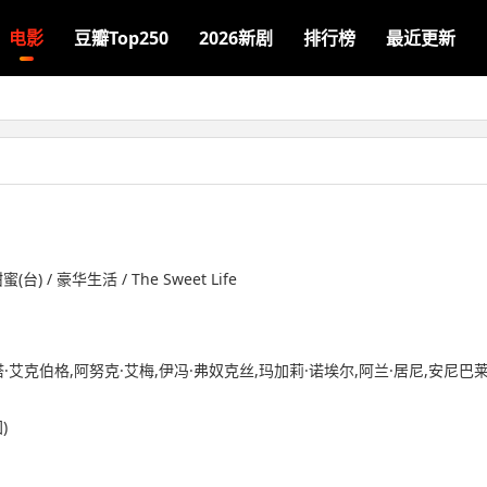
电影
豆瓣Top250
2026新剧
排行榜
最近更新
) / 豪华生活 / The Sweet Life
·艾克伯格,阿努克·艾梅,伊冯·弗奴克丝,玛加莉·诺埃尔,阿兰·居尼,安尼巴莱
)