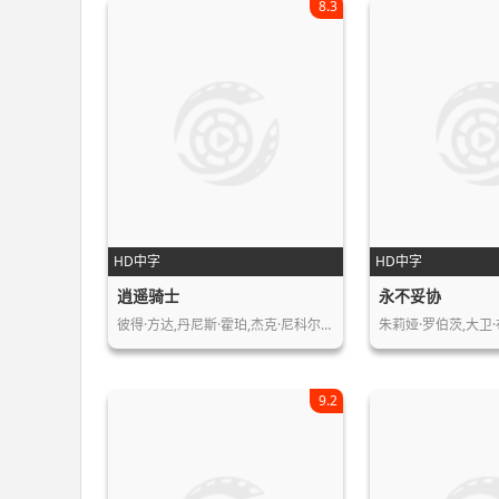
8.3
HD中字
HD中字
逍遥骑士
永不妥协
彼得·方达,丹尼斯·霍珀,杰克·尼科尔…
9.2