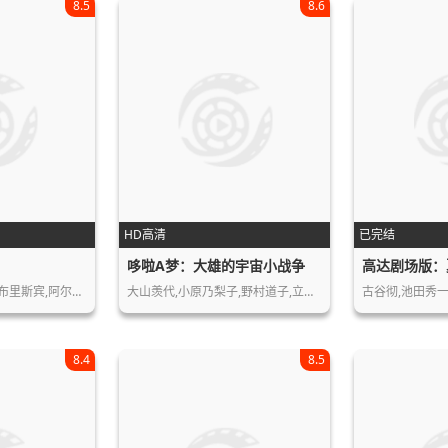
8.5
8.6
HD高清
已完结
哆啦A梦：大雄的宇宙小战争
高达剧场版：
朱莉娅·罗伯茨,大卫·布里斯宾,阿尔伯…
大山羡代,小原乃梨子,野村道子,立壁和…
8.4
8.5