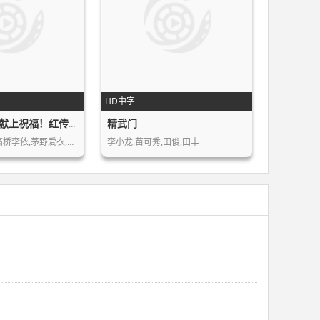
HD中字
精武门
为美好的世界献上祝福！红传说
福岛润,雨宫天,高桥李依,茅野爱衣,丰崎…
李小龙,苗可秀,田俊,田丰