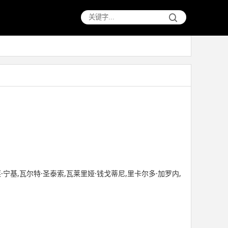
·宁基,瓦尔特·圣泰索,瓦莱里娅·钱戈蒂尼,里卡尔多·加罗内,