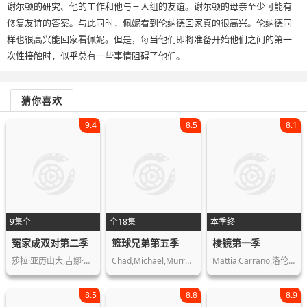
谢尔顿的研究、他的工作和他与三人组的友谊。谢尔顿的母亲至少可能有
修复友谊的答案。与此同时，佩妮看到伦纳德回家真的很高兴。伦纳德同
样也很高兴能回家看佩妮。但是，每当他们即将准备开始他们之间的第一
次性接触时，似乎总有一些事情阻碍了他们。
猜你喜欢
9.4
8.5
8.1
9集全
全18集
本季终
冤家成双对第二季
篮球兄弟第五季
棱镜第一季
莎拉·亚历山大,吉娜·贝尔曼,Kate,…
Chad,Michael,Murray,James,Lafferty,H…
Mattia,Carrano,洛伦佐·祖佐洛,Ca…
8.5
8.8
8.9