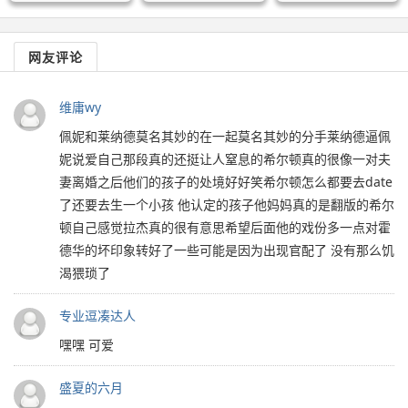
网友评论
维庸wy
佩妮和莱纳德莫名其妙的在一起莫名其妙的分手莱纳德逼佩
妮说爱自己那段真的还挺让人窒息的希尔顿真的很像一对夫
妻离婚之后他们的孩子的处境好好笑希尔顿怎么都要去date
了还要去生一个小孩 他认定的孩子他妈妈真的是翻版的希尔
顿自己感觉拉杰真的很有意思希望后面他的戏份多一点对霍
德华的坏印象转好了一些可能是因为出现官配了 没有那么饥
渴猥琐了
专业逗凑达人
嘿嘿 可爱
盛夏的六月