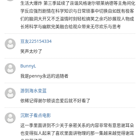
生活大爆炸 第三季延续了诙谐风格谢尔顿莱纳德等主角间化
学反应强烈剧情在科学知识与日常琐事中切换自如既有极客
们的脑洞大开又不乏温情时刻轻松搞笑之余巧妙展现人物成
长将科学与幽默完美融合给观众带来无尽欢乐与思考
豆友225154334
笑声太吵了
BunnyL
我是penny永远的追随者
游到海水变蓝
依稀记得谢尔顿谈恋爱后就不好看了
沉默子看点电影
这一季里面讲到不少关于亲密关系的内容非常有意思谢耳朵
也变得拟人起来了喜欢里面讲物理的那一集越来越觉得谢耳