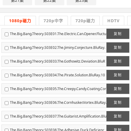
第21集
第22集
第23集
1080p磁力
720p中字
720p磁力
HDTV
The.Big.Bang.Theory.S03E01.The.Electric.Can.Opener.Fluctu
复制
ation.BluRay.1080p.AC3.x264-CHD.mkv
The.Big.Bang.Theory.S03E02.The.Jiminy.Conjecture.BluRay.
复制
1080p.AC3.x264-CHD.mkv
The.Big.Bang.Theory.S03E03.The.Gothowitz.Deviation.BluR
复制
ay.1080p.AC3.x264-CHD.mkv
The.Big.Bang.Theory.S03E04.The.Pirate.Solution.BluRay.10
复制
80p.AC3.x264-CHD.mkv
The.Big.Bang.Theory.S03E05.The.Creepy.Candy.Coating.Cor
复制
ollary.BluRay.1080p.AC3.x264-CHD.mkv
The.Big.Bang.Theory.S03E06.The.Cornhusker.Vortex.BluRay.
复制
1080p.AC3.x264-CHD.mkv
The.Big.Bang.Theory.S03E07.The.Guitarist.Amplification.Blu
复制
Ray.1080p.AC3.x264-CHD.mkv
The.Big.Bang.Theory.S03E08.The.Adhesive.Duck.Deficienc
复制