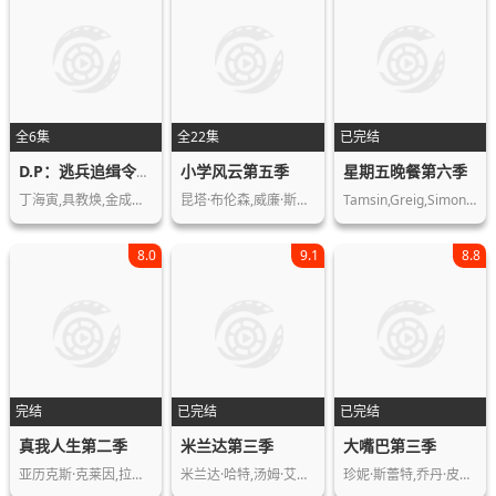
全6集
全22集
已完结
小学风云第五季
星期五晚餐第六季
D.P：逃兵追缉令第二季
丁海寅,具教焕,金成畇,孙锡久,池珍熙,…
昆塔·布伦森,威廉·斯坦福德·戴维斯…
Tamsin,Greig,Simon,Bird,Paul,Ritter,…
8.0
9.1
8.8
完结
已完结
已完结
真我人生第二季
米兰达第三季
大嘴巴第三季
亚历克斯·克莱因,拉斯·斯兰德,达斯蒂…
米兰达·哈特,汤姆·艾利斯,萨拉·哈德…
珍妮·斯蕾特,乔丹·皮尔,杰森·曼楚克…