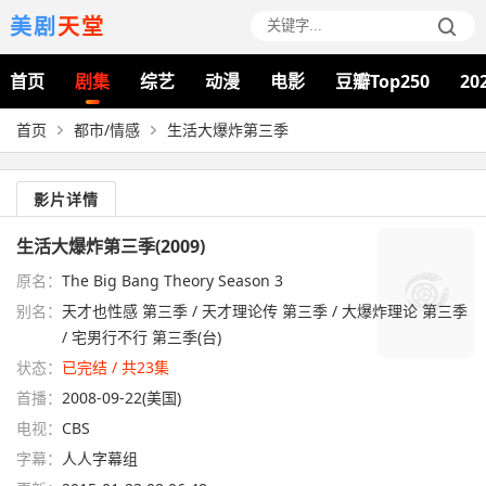
美剧
天堂
首页
剧集
综艺
动漫
电影
豆瓣Top250
20
首页
都市/情感
生活大爆炸第三季
影片详情
生活大爆炸第三季(2009)
原名：
The Big Bang Theory Season 3
别名：
天才也性感 第三季 / 天才理论传 第三季 / 大爆炸理论 第三季
/ 宅男行不行 第三季(台)
状态：
已完结 / 共23集
首播：
2008-09-22(美国)
电视：
CBS
字幕：
人人字幕组