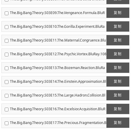
y.BluRay.1080p.AC3.x264-CHD.mkv
The.Big.Bang.Theory.S03E09.The.Vengeance.Formula.BluR
复制
ay.1080p.AC3.x264-CHD.mkv
The.Big.Bang.Theory.S03E10.The.Gorilla.Experiment.BluRa
复制
y.1080p.AC3.x264-CHD.mkv
The.Big.Bang.Theory.S03E11.The.Maternal.Congruence.Blu
复制
Ray.1080p.AC3.x264-CHD.mkv
The.Big.Bang.Theory.S03E12.The.Psychic.Vortex.BluRay.108
复制
0p.AC3.x264-CHD.mkv
The.Big.Bang.Theory.S03E13.The.Bozeman.Reaction.BluRa
复制
y.1080p.AC3.x264-CHD.mkv
The.Big.Bang.Theory.S03E14.The.Einstein.Approximation.Bl
复制
uRay.1080p.AC3.x264-CHD.mkv
The.Big.Bang.Theory.S03E15.The.Large.Hadron.Collision.Bl
复制
uRay.1080p.AC3.x264-CHD.mkv
The.Big.Bang.Theory.S03E16.The.Excelsior.Acquisition.BluR
复制
ay.1080p.AC3.x264-CHD.mkv
The.Big.Bang.Theory.S03E17.The.Precious.Fragmentation.B
复制