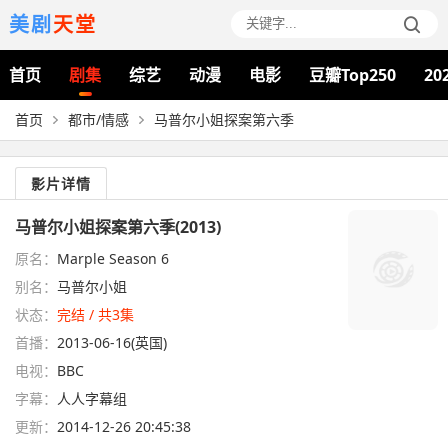
美剧
天堂
首页
剧集
综艺
动漫
电影
豆瓣Top250
20
首页
都市/情感
马普尔小姐探案第六季
影片详情
马普尔小姐探案第六季(2013)
原名：
Marple Season 6
别名：
马普尔小姐
状态：
完结 / 共3集
首播：
2013-06-16(英国)
电视：
BBC
字幕：
人人字幕组
更新：
2014-12-26 20:45:38