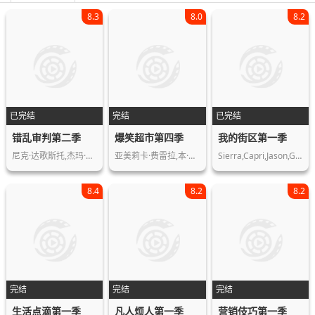
8.3
8.0
8.2
已完结
完结
已完结
错乱审判第二季
爆笑超市第四季
我的街区第一季
尼克·达歌斯托,杰玛·梅斯,史蒂文·博…
亚美莉卡·费雷拉,本·费德曼
Sierra,Capri,Jason,Genao,Brett,Gray,…
8.4
8.2
8.2
完结
完结
完结
生活点滴第一季
凡人烦人第一季
营销伎巧第一季