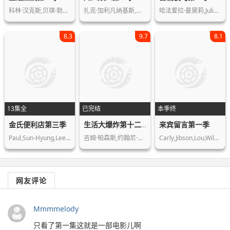
科林·汉克斯,贝琪·勃兰特,詹姆斯·布…
扎克·加利凡纳基斯,詹森·舒瓦兹曼,特…
哈法爱拉·曼黛莉,Juliana,Schalc…
8.3
9.7
8.1
13集全
已完结
本季终
金氏便利店第三季
来宾留言第一季
生活大爆炸第十二季
Paul,Sun-Hyung,Lee,Jean,Yoon,Andrea,…
吉姆·帕森斯,约翰尼·盖尔克奇,凯莉·…
Carly,Jibson,Lou,Wilson,阿尔杰·史密斯,加瑞特·…
网友评论
Mmmmelody
只看了第一集这就是一部电影儿啊