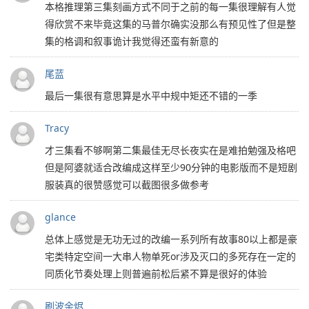
本格推理第三集刻画方式不同于之前的每一集很理解有人觉
得欣赏不来毕竟这集的马普尔确实没那么有预见性了但是整
集的格调和叙事诡计我觉得还蛮有新意的
尾蓝
最后一集很有意思算是水平中规中矩还不错的一季
Tracy
才三集看不够啊第二集最佳无尽长夜实在是难拍勉强及格吧
但是阿婆就适合改编成这样至少90分钟的电影版而不是短剧
服装真的很赞感觉可以截图很多做参考
glance
总体上感觉是无功无过的改编一系列所有故事80以上都是豪
宅类特定空间一大串人物单死or涉及灭口的多死存在一定的
同质化节奏处理上则普遍前松后紧不算是很好的体验
刷波余烬