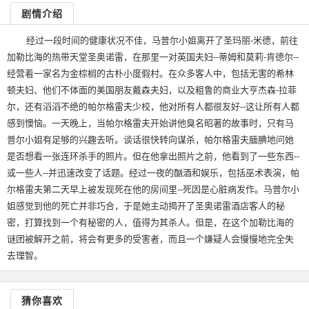
剧情介绍
经过一段时间的健康状况不佳，马普尔小姐离开了圣玛丽-米德，前往
加勒比海的热带天堂圣奥诺雷，在那里一对英国夫妇--蒂姆和莫莉-肯德尔--
经营着一家名为金棕榈的古朴小度假村。在众多客人中，包括无害的希林
顿夫妇、他们不体面的美国朋友戴森夫妇，以及粗鲁的商业大亨杰森-拉菲
尔，还有滔滔不绝的帕尔格雷夫少校，他对所有人都很友好--这让所有人都
感到懊恼。一天晚上，当帕尔格雷夫开始讲他臭名昭著的故事时，只有马
普尔小姐有足够的兴趣去听。谈话很快转向谋杀，帕尔格雷夫腼腆地问她
是否想看一张连环杀手的照片。但在他拿出照片之前，他看到了一些东西--
或一些人--并迅速改变了话题。经过一夜的酗酒和娱乐，包括巫术表演，帕
尔格雷夫第二天早上被发现死在他的房间里--死因是心脏病发作。马普尔小
姐感觉到他的死亡并非巧合，于是她主动揭开了圣奥诺雷酒店客人的秘
密，打算找到一个有秘密的人，值得为其杀人。但是，在这个加勒比海的
谜团被解开之前，将会有更多的受害者，而且一个嫌疑人会慢慢地完全失
去理智。
猜你喜欢