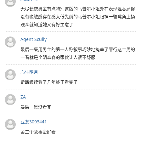
无尽长夜男主有点特别这版的马普尔小姐外在表现温吞局促
没有聪敏感存在感太低先前的马普尔小姐眼神一瞥嘴角上扬
观众就知道她又有好主意了
Agent Scully
最后一集用男主的第一人称叙事巧妙地掩盖了罪行这个男的
一看就是个阴森森的家伙让人很不舒服
心生明月
断断续续看了几年终于看完了
ZA
最后一集没看完
豆友3093441
第三个故事蛮好看