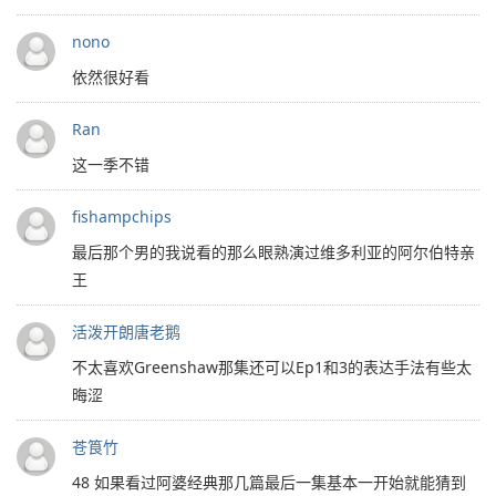
nono
依然很好看
Ran
这一季不错
fishampchips
最后那个男的我说看的那么眼熟演过维多利亚的阿尔伯特亲
王
活泼开朗唐老鹅
不太喜欢Greenshaw那集还可以Ep1和3的表达手法有些太
晦涩
苍筤竹
48 如果看过阿婆经典那几篇最后一集基本一开始就能猜到