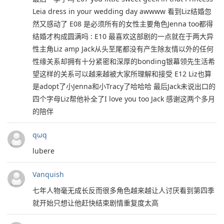
Leia dress in your wedding day awwww 看到Liz结婚忽
然又感动了 E08 是必须所有的女性主要角色Jenna too都得
结婚才构成圆满吗 : E10 最喜欢这部剧的一点就在于两大异
性主角Liz amp Jack从头至尾都没有产生除友情以外的任何
性缘关系却拥有十分紧密和深厚的bonding银幕领先生活希
望这样的关系可以越来越被大家所理解和接受 E12 Liz也算
是adopt了小Jenna和小Tracy了哈哈哈 最后Jack未说出口的
四个字母Liz帮他补全了I love you too Jack 感谢这两个多月
的陪伴
qωq
lubere
Vanquish
七年人物毫无成长反而很多角色越来越让人讨厌看到第四季
就开始只想让他赶快结束剧情重复度太高