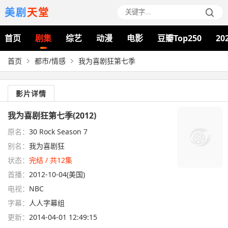
美剧
天堂
首页
剧集
综艺
动漫
电影
豆瓣Top250
20
首页
都市/情感
我为喜剧狂第七季
影片详情
我为喜剧狂第七季(2012)
原名：
30 Rock Season 7
别名：
我为喜剧狂
状态：
完结 / 共12集
首播：
2012-10-04(美国)
电视：
NBC
字幕：
人人字幕组
更新：
2014-04-01 12:49:15