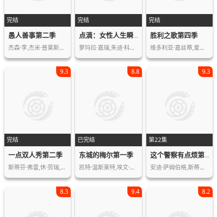
完结
完结
完结
愚人善事第二季
胜利之歌第四季
点滴：女性人生瞬间第一季
杰森·李,杰米·普莱斯利,伊桑·苏普利…
萝玛拉·嘉瑞,朱迪·科默,雪莉·亨德森…
维多利亚·嘉丝蒂,爱莉安娜·格兰德,伊…
9.3
8.8
9.3
完结
已完结
第22集
一点双人秀第二季
东城的梅尔第一季
这个警察有点烦第四季
斯蒂芬·弗雷,休·劳瑞,雅基·波特斯万
凯特·温斯莱特,埃文·彼得斯,朱丽安妮…
安迪·萨姆伯格,斯蒂芬妮·比翠丝,泰瑞…
8.3
9.4
8.2