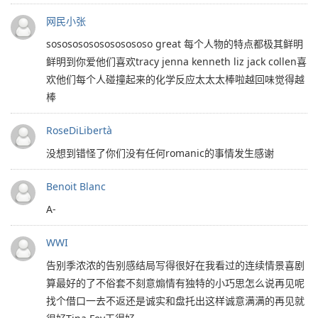
网民小张
sosososososososososo great 每个人物的特点都极其鲜明
鲜明到你爱他们喜欢tracy jenna kenneth liz jack collen喜
欢他们每个人碰撞起来的化学反应太太太棒啦越回味觉得越
棒
RoseDiLibertà
没想到错怪了你们没有任何romanic的事情发生感谢
Benoit Blanc
A-
WWI
告别季浓浓的告别感结局写得很好在我看过的连续情景喜剧
算最好的了不俗套不刻意煽情有独特的小巧思怎么说再见呢
找个借口一去不返还是诚实和盘托出这样诚意满满的再见就