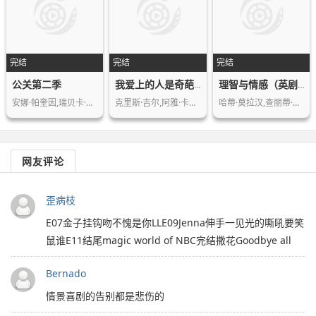
完结
完结
完结
公关第二季
我爱上的人是奇葩第五季
理智与情感（英剧）
安娜·帕奎因,瑞贝卡·本森,苏菲·奥康…
克里斯·吉尔,阿雅·卡什,戴斯敏·博格…
哈蒂·莫拉汉,查丽蒂·维克菲尔德,大卫…
网友评论
歪病枝
E07金子挂钩吻不愧是你LLE09Jenna伸手一见光的嘶吼要笑
鼠谁E11结尾magic world of NBC完结撒花Goodbye all
Bernado
情景喜剧的告别都是悲伤的