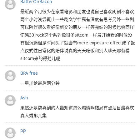
BatterOnBacon
最近两个月很少在家看电影和朋友也说自己喜欢刷剧不喜欢
两个小时浅尝辄止一些剧文学性高有深度有思考另外一些剧
可以陪伴很久看好像新交的朋友一样等完结的时候也会同样
伤感30 rock这个系列像很多sitcom一样最开始看的时候没
有很沉迷但是时间久了就会有mere exposure effect成了饭
点仪式性日常化的陪伴说真的天天吃饭和别人聊天哪有看
sitcom来的得劲儿呢
BPA free
一星加给最后两分钟
Ash
果然还是搞喜剧的人最知道怎么煽情啊结局有点泪目最喜欢
真人秀那几集
pp