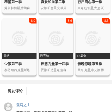
群星第一季
真爱如血第二季
行尸肉心第一季
劳米·拉佩斯,乔纳森·班克斯,詹姆斯·…
安娜·帕奎因,史蒂芬·莫耶,山姆·特拉…
卢克·纽伯里,大卫·沃姆斯利,哈丽特·…
8.0
8.6
8.3
完结
已完结
13集全
少狼第三季
邪恶力量第十四季
慑魄惊魂第五季
泰勒·珀西,克里斯塔尔·里德,迪伦·奥…
贾德·帕达里克,詹森·阿克斯,米沙·克…
蒂姆·克里,小艾德·博格里,伊冯娜·德…
网友评论
混沌之主