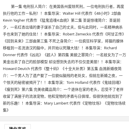
第一集 电刑狂人简介：在美国各州废除死刑，一位电刑执行者，再度
执行他的工作－私刑！！本集导演：Walter Hill 代表作《48小时》2部曲
Kevin Yagher 代表作 《猛鬼追魂4:血统》第二集 圣诞惊魂简介：圣诞前
夕，一名红杏出墙的妻子谋杀了自己的丈夫，但与此同时，一名精神病杀
手也来到了她的住处！！本集导演：Robert Zemeckis 代表作《阿甘正传》
《回到未来》三部曲第三集 不死之身简介：一位疯狂科学家，将猫的腺体
移植到一名流浪汉的脑中，并开始以死赚大钱！！本集导演：Richard
Donner 代表作《凶兆》《超人》第四集 美貌之罪简介：一名妓女为了一万
美金出卖了自己的脸部模型 却没想到失去的不仅仅是美丽！！本集导演：
Howard Deutch 代表作《整十码》《十全大补男》第五集 血溅新婚夜简
介：一个男人为了遗产娶了一位貌似脑残的老处女，但就在新婚之夜，一
个惊天的秘密被揭开了！！本集导演：Tom Holland 代表作《鬼娃回魂》
《瘦到死》第六集 完美收藏品简介：一个退休在家的老头，忍受不了老伴
收留了满屋子的流浪宠物，他和宠物的矛盾与日俱增，但很快他就找到了
新的乐趣！！本集导演：Mary Lambert 代表作《宠物坟场》《宠物坟场续
集》
猜你喜欢