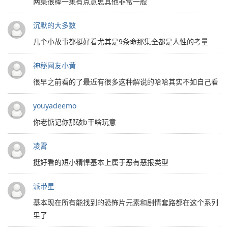
两集很棒一集有点意思其他非常一般
沉默的大多数
几个小故事都挺好看尤其是9条命那集全都是人性的考量
神秘网友小黄
很早之前看的了最近有很多这种解说的哈哈其实不如自己看
youyadeemo
你老惦记你那破b干啥玩意
凌霄
挺好看的短小精悍基本上属于恶有恶报类型
派带星
基本现在所有能找到的恐怖片元素和剧情套路都在这个系列
里了