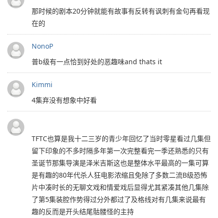
那时候的剧本20分钟就能有故事有反转有讽刺有金句再看现
在的
NonoP
普b级有一点恰到好处的恶趣味and thats it
Kimmi
4集弃没有想象中好看
TFTC也算是我十二三岁的青少年回忆了当时零星看过几集但
留下印象的不多时隔多年第一次完整看完一季还熟悉的只有
圣诞节那集导演是泽米吉斯这也是整体水平最高的一集可算
是有趣的80年代杀人狂电影浓缩且免除了多数二流B级恐怖
片中凑时长的无聊文戏和情爱戏后显得尤其紧凑其他几集除
了第5集装腔作势得过分外都过了及格线对有几集来说最有
趣的反而是开头结尾骷髅怪的主持