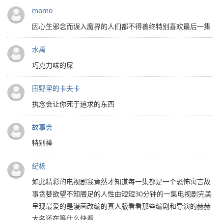
momo
因心生邪念而误入魔界的人们都不得善终特别喜欢最后一集
水禹
巧克力味的屎
田野里的卡夫卡
执念会让你死于追求的东西
故事会
特别棒
纪杨
如此精彩的电视剧我竟然才知道每一集都是一个恐怖寓言故
事贪婪欲望不知餍足的人性由短短30分钟的一集电视剧完美
呈现最爱的是漫画改编的真人版看看那些编剧和导演的赫赫
大名还在等什么快看