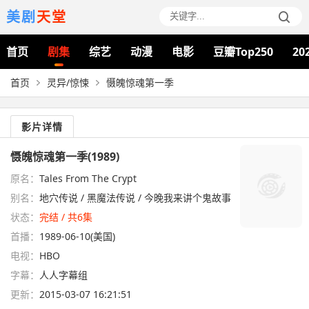
美剧
天堂
首页
剧集
综艺
动漫
电影
豆瓣Top250
20
首页
灵异/惊悚
慑魄惊魂第一季
影片详情
慑魄惊魂第一季(1989)
原名：
Tales From The Crypt
别名：
地穴传说 / 黑魔法传说 / 今晚我来讲个鬼故事
状态：
完结 / 共6集
首播：
1989-06-10(美国)
电视：
HBO
字幕：
人人字幕组
更新：
2015-03-07 16:21:51