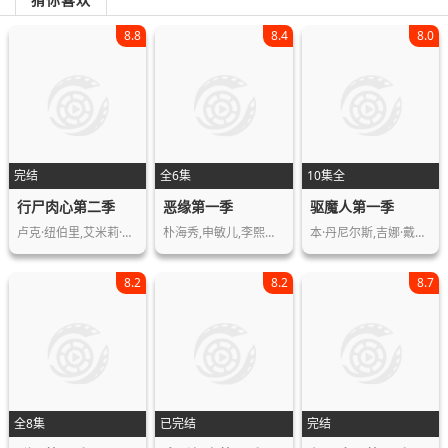
8.8
8.4
8.0
完结
全6集
10集全
行尸肉心第二季
恶缘第一季
驱魔人第一季
卢克·纽伯里,艾米莉·贝文,哈丽特·肯…
朴海秀,申敏儿,李熙俊,金成畇,李光洙,…
本·丹尼尔斯,吉娜·戴维斯,卡蜜尔·古…
8.2
8.2
8.7
全8集
已完结
完结