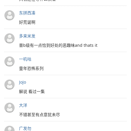
东拼西凑
好荒诞啊
多来米发
普b级有一点恰到好处的恶趣味and thats it
一叽咕
童年恐怖系列
JoJo
解说 看过一集
大洋
不错甚至有点意犹未尽
广发勿