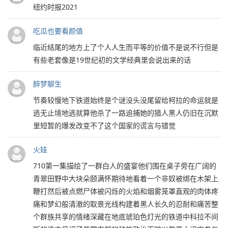
纽约时报2021
吃瓜也要看颜值
临近结尾的地方上了个人人生而平等的价值不是说不行但是
有些老套像是19世纪初的文学经典里会说出来的话
醉梦聊生
节奏较慢地下铁道始终是个谜没头没尾留给柯拉的命运就是
逃无止境地逃就算他杀了一路追捕她的猎人黑人仍旧在沉默
里短暂的爆发改变不了这个国家的谎言与错觉
火娃
710第一集描绘了一群白人的盛宴他们围在桌子旁在广阔的
青翠田野中大块朵颐满怀期待地看着一个非奴被绑在木架上
鞭打然后被点燃尸体被闪烁的火焰和烟雾笼罩直观的肉体疼
痛和梦幻般清澈的取景光线构建着黑人长久的忍耐和痛苦整
个群族共享的情绪深藏在地底琥珀色灯光的铁道中科拉不间