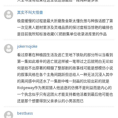
其实不叫大怪兽
极度缓慢的过程是最大折磨詹金斯太懂仇恨与种族话题了第
一次见黑人题材里涉及灵魂品质的探讨度相当惊艳的编排也
是目前我所知标准收藏CC把剧集单位收录进库里的作品
jokernojoke
看过原著在种植园生活及逃亡至地下铁轨的部分所以当看到
第一集如此艰辛的逃亡就这样被一笔带过之后就明白无论如
何是拍不出原著的精髓了整部剧的故事线可能是想模仿小说
的叙事风格在各个主角间跳跃但总给人一种无法沉浸入其中
的离间感中间还水了一集剧中唯一刻画的比较出彩的就是
Ridgeway作为黑奴猎人他追逐的仿佛不是利益而是内心的
一个执念似乎只有这团火才能支持着他活着到最后他可能也
还是那个想要得到父亲承认的小男孩而已
bestbass