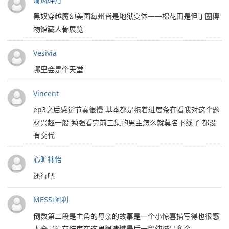
黑奴穿越魔幻美国每州皆是地狱变体——棉花田是但丁圈博
物馆藏人骨展览
Vesivia
哪里会是个天堂
Vincent
ep3之后感觉节奏很慢 基本都是拖着进度条在看我对这个题
材兴趣一般 勉强看完前三集的男主怎么就莫名下线了 都没
有交代
心旷神怡
还行吧
MESSi阿利
倒数第二段是主角的母亲的故事是一个小惊喜描写得也很感
人全书没有结束在这里很遗憾最后一段纯粹是多余