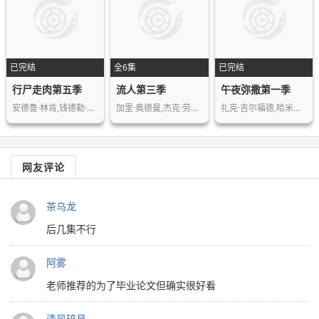
已完结
全6集
已完结
行尸走肉第五季
流人第三季
午夜弥撒第一季
安德鲁·林肯,钱德勒·里格斯,丹娜·奎…
加里·奥德曼,杰克·劳登,克里斯汀·斯…
扎克·吉尔福德,哈米什·林克莱特,克里…
网友评论
茶乌龙
后几集不行
阿雾
老师推荐的为了毕业论文但确实很好看
清风碎月