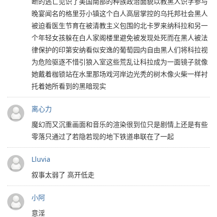
断的逃亡见识了美国南部的种族政治面貌以教黑人识字参与
晚宴闻名的格里芬小镇这个白人高层掌控的乌托邦社会黑人
被迫看医生节育在被清教主义包围的北卡罗来纳科拉和另一
个年轻女孩躲在白人家阁楼里避免被发现处死而在黑人被法
律保护的印第安纳看似安逸的葡萄园内自由黑人们将科拉视
为危险驱逐不惜引狼入室这些荒乱让科拉成为一面镜子就像
她戴着枷锁站在水里那场戏河岸边光秃的树木像火柴一样衬
托着她所看到的黑暗现实
离心力
魔幻而又沉重画面和音乐的渲染很到位只是剧情上还是有些
零落只通过了若隐若现的地下铁道串联在了一起
Lluvia
叙事太弱了 高开低走
小阿
意淫