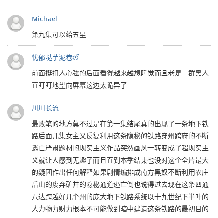
Michael
第九集可以给五星
忧郁哒芋泥卷ᰔᩚ
前面挺扣人心弦的后面看得越来越想睡觉而且老是一群黑人
直盯盯地望向屏幕这边太诡异了
川川长流
最败笔的地方莫不过是在第一集结尾真的出现了一条地下铁
路后面几集女主又反复利用这条隐秘的铁路穿州跨府的不断
逃亡严肃题材的现实主义作品突然画风一转变成了超现实主
义就让人感到无趣了而且直到本季结束也没对这个全片最大
的疑团作出任何解释如果剧情编排成南方黑奴不断利用农庄
后山的废弃矿井的隐秘通道逃亡倒也说得过去现在这条四通
八达跨越好几个州的庞大地下铁路系统以十九世纪下半叶的
人力物力财力根本不可能做到暗中建造这条铁路的最初目的