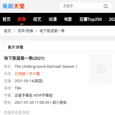
美剧
天堂
首页
剧集
综艺
动漫
电影
豆瓣Top250
20
首页
灵异/惊悚
地下铁道第一季
影片详情
地下铁道第一季(2021)
原名：
The Underground Railroad Season 1
状态：
已完结 / 共10集
首播：
2021-05-14(美国)
电视：
TBA
字幕：
远鉴字幕组 NEW字幕组
更新：
2021-07-20 11:08:39 / 周六更新
你是否也在
寻找
：