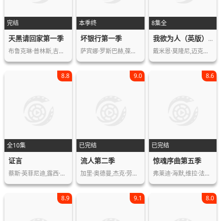
完结
本季终
8集全
天黑请回家第一季
坏银行第一季
我欲为人（英版）第四季
布鲁克琳·普林斯,吉姆·斯特吉斯,米拉…
萨宾娜·罗斯巴赫,葆拉·贝尔,巴里·阿…
戴米恩·莫隆尼,迈克尔·索恰,勒诺拉·…
8.8
9.0
8.6
全10集
已完结
已完结
证言
流人第二季
惊魂序曲第五季
蔡斯·英菲尼迪,露西·哈利迪,安·唐德…
加里·奥德曼,杰克·劳登,克里斯汀·斯…
弗莱迪·海默,维拉·法米加,内斯特·卡…
8.9
9.1
8.0