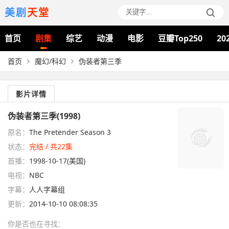
美剧
天堂
首页
剧集
综艺
动漫
电影
豆瓣Top250
20
首页
魔幻/科幻
伪装者第三季
影片详情
伪装者第三季(1998)
原名：
The Pretender Season 3
状态：
完结 / 共22集
首播：
1998-10-17(美国)
电视：
NBC
字幕：
人人字幕组
更新：
2014-10-10 08:08:35
你是否也在
寻找
：