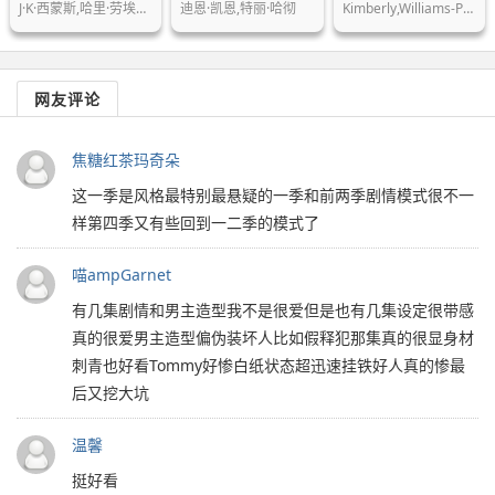
J·K·西蒙斯,哈里·劳埃德,纳赞宁·波…
迪恩·凯恩,特丽·哈彻
Kimberly,Williams-Paisley,斯科特·科恩,约翰·…
网友评论
焦糖红茶玛奇朵
这一季是风格最特别最悬疑的一季和前两季剧情模式很不一
样第四季又有些回到一二季的模式了
喵ampGarnet
有几集剧情和男主造型我不是很爱但是也有几集设定很带感
真的很爱男主造型偏伪装坏人比如假释犯那集真的很显身材
刺青也好看Tommy好惨白纸状态超迅速挂铁好人真的惨最
后又挖大坑
温馨
挺好看