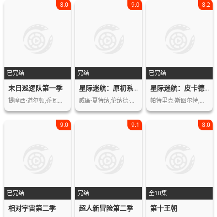
8.0
9.0
8.2
已完结
完结
已完结
末日巡逻队第一季
星际迷航：原初系列第三季
星际迷航：皮卡德第一季
提摩西·道尔顿,乔瓦恩·韦德,黛安·格…
威廉·夏特纳,伦纳德·尼莫伊,德福雷斯…
帕特里克·斯图尔特,桑地亚哥·卡布瑞…
9.0
9.1
8.0
已完结
完结
全10集
相对宇宙第二季
超人新冒险第二季
第十王朝