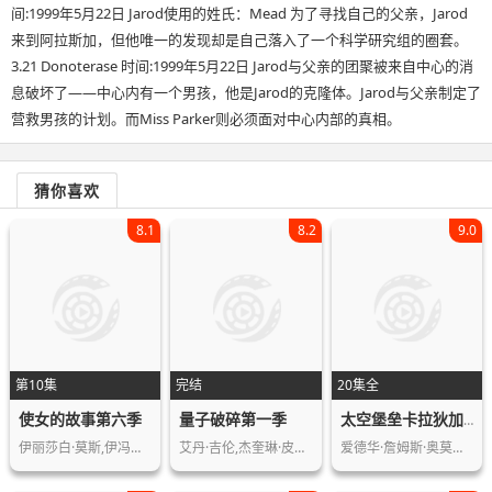
间:1999年5月22日 Jarod使用的姓氏：Mead 为了寻找自己的父亲，Jarod
来到阿拉斯加，但他唯一的发现却是自己落入了一个科学研究组的圈套。
3.21 Donoterase 时间:1999年5月22日 Jarod与父亲的团聚被来自中心的消
息破坏了——中心内有一个男孩，他是Jarod的克隆体。Jarod与父亲制定了
营救男孩的计划。而Miss Parker则必须面对中心内部的真相。
猜你喜欢
8.1
8.2
9.0
第10集
完结
20集全
使女的故事第六季
量子破碎第一季
太空堡垒卡拉狄加第四季
伊丽莎白·莫斯,伊冯娜·斯特拉霍夫斯…
艾丹·吉伦,杰奎琳·皮诺尔,肖恩·阿什…
爱德华·詹姆斯·奥莫斯,吉米·巴姆博