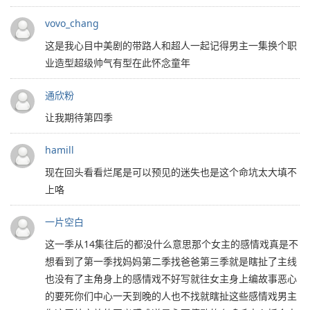
vovo_chang
这是我心目中美剧的带路人和超人一起记得男主一集换个职
业造型超级帅气有型在此怀念童年
通欣粉
让我期待第四季
hamill
现在回头看看烂尾是可以预见的迷失也是这个命坑太大填不
上咯
一片空白
这一季从14集往后的都没什么意思那个女主的感情戏真是不
想看到了第一季找妈妈第二季找爸爸第三季就是瞎扯了主线
也没有了主角身上的感情戏不好写就往女主身上编故事恶心
的要死你们中心一天到晚的人也不找就瞎扯这些感情戏男主