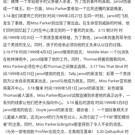
现：赌博 一个年轻歌手的父亲被人杀害，为了找到事件的真相，Jarod伪装
成一个赌王。别一方面，Miss Parker要参加一个比死还糟的家庭晚宴。
3.14 我们将要死亡的时刻 时间:1999年2月27日 在同一时刻，Jarod的飞机
发生了事故，而Miss Parker则出现了胃出血。在生命受到威胁的时候，他
们同时回忆起了儿时在中心曾见到的一个垂死的女孩。 3.15 倒计时 时
间:1999年3月20日 一个男孩急需肾移植，为了救他，Jarod来到墨西哥寻找
这个男孩的生父。同时，孩子的母亲必须向他的丈夫承认以往的过错。
3.16 PTB 时间:1999年4月3日 Jarod使用的姓氏： Middle Man 一个DJ消失
在枪林弹雨中，Jarod接替了他的工作。同时，Thomas将搬到俄勒冈州，
Miss Parker必须在中心和Thomas之间做出选择。 3.17 Ties That Bind 时
间:1999年4月10日 Jarod使用的姓氏：Tally Jarod的新发现：彩票 一个男孩
因为父亲自杀而离家出走，Jarod与他成为朋友。同时，Miss Parker宣布她
将离开中心。 3.18 醒来 时间:1999年5月1日 Jarod的新发现：彩色玻璃
Thomas被人谋杀，Miss Parker和Jarod试图追捕到杀害他的真正凶手，一
系列的线索让他们把矛头指向中心。 3.19 最后的游戏 时间:1999年5月8日
Jarod使用的姓氏：Doyle Jarod的新发现：模仿者：） 一个国际象棋天才
儿童被人绑架，这次Jarod的行为有些过火，从而引起了一个FIB“罪犯模仿
者”的注意。同时，Miss Parker从Brigitte那里得到了令人不安的消息。
（与另一部电视剧 Profiler出现交点，主角相互客串） 3.20 Qallupilluit 时