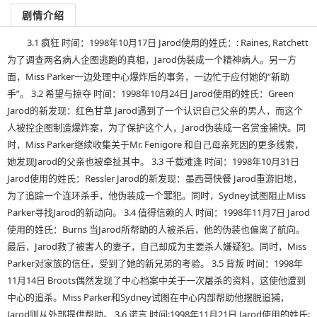
剧情介绍
3.1 疯狂 时间：1998年10月17日 Jarod使用的姓氏：: Raines, Ratchett
为了调查两名病人企图逃跑的真相，Jarod伪装成一个精神病人。另一方
面，Miss Parker一边处理中心爆炸后的事务，一边忙于应付她的“新助
手”。 3.2 希望与掠夺 时间：1998年10月24日 Jarod使用的姓氏：Green
Jarod的新发现：红色甘草 Jarod遇到了一个认识自己父亲的男人，而这个
人被控企图制造爆炸案，为了保护这个人，Jarod伪装成一名赏金捕快。同
时，Miss Parker继续收集关于Mr. Fenigore 和自己母亲死因的更多线索，
她发现Jarod的父亲也被牵扯其中。 3.3 千载难逢 时间：1998年10月31日
Jarod使用的姓氏：Ressler Jarod的新发现：墨西哥快餐 Jarod重游旧地，
为了追踪一个连环杀手，他伪装成一个罪犯。同时，Sydney试图阻止Miss
Parker寻找Jarod的新动向。 3.4 值得信赖的人 时间：1998年11月7日 Jarod
使用的姓氏：Burns 当Jarod所帮助的人被杀后，他的伪装也偏离了航向。
最后，Jarod救了被害人的妻子，自己却成为主要杀人嫌疑犯。同时，Miss
Parker对家族的信任，受到了她的新兄弟的考验。 3.5 背叛 时间：1998年
11月14日 Broots偶然发现了中心档案中关于一次屠杀的资料，这使他遭到
中心的追杀。Miss Parker和Sydney试图在中心内部帮助他摆脱追捕，
Jarod则从外部提供帮助。 3.6 诺言 时间:1998年11月21日 Jarod使用的姓氏: