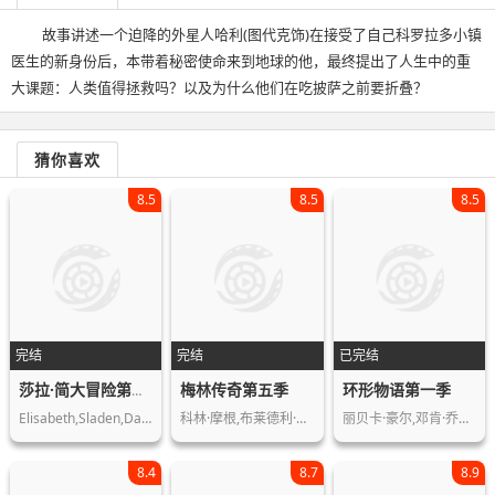
故事讲述一个迫降的外星人哈利(图代克饰)在接受了自己科罗拉多小镇
医生的新身份后，本带着秘密使命来到地球的他，最终提出了人生中的重
大课题：人类值得拯救吗？以及为什么他们在吃披萨之前要折叠？
猜你喜欢
8.5
8.5
8.5
完结
完结
已完结
梅林传奇第五季
环形物语第一季
莎拉·简大冒险第五季
Elisabeth,Sladen,Daniel,Anthony,Anjl…
科林·摩根,布莱德利·詹姆斯,凯蒂·麦…
丽贝卡·豪尔,邓肯·乔伊纳,丹尼尔·祖…
8.4
8.7
8.9