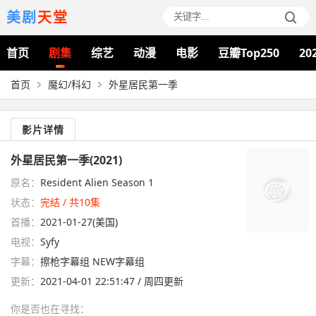
美剧
天堂
首页
剧集
综艺
动漫
电影
豆瓣Top250
20
首页
魔幻/科幻
外星居民第一季
影片详情
外星居民第一季(2021)
原名：
Resident Alien Season 1
状态：
完结 / 共10集
首播：
2021-01-27(美国)
电视：
Syfy
字幕：
擦枪字幕组 NEW字幕组
更新：
2021-04-01 22:51:47 / 周四更新
你是否也在
寻找
：