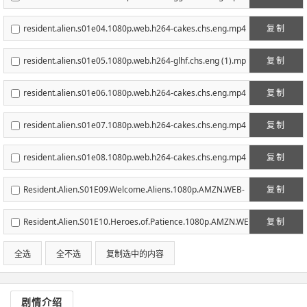
resident.alien.s01e04.1080p.web.h264-cakes.chs.eng.mp4
复制
resident.alien.s01e05.1080p.web.h264-glhf.chs.eng (1).mp
复制
4
resident.alien.s01e06.1080p.web.h264-cakes.chs.eng.mp4
复制
resident.alien.s01e07.1080p.web.h264-cakes.chs.eng.mp4
复制
resident.alien.s01e08.1080p.web.h264-cakes.chs.eng.mp4
复制
Resident.Alien.S01E09.Welcome.Aliens.1080p.AMZN.WEB-
复制
DL.DDP5.1.H.264-NTb-RMVB.mp4
Resident.Alien.S01E10.Heroes.of.Patience.1080p.AMZN.WE
复制
B-DL.DDP5.1.H.264-NTb.chs.eng.mp4
全选
全不选
复制选中的内容
剧情介绍