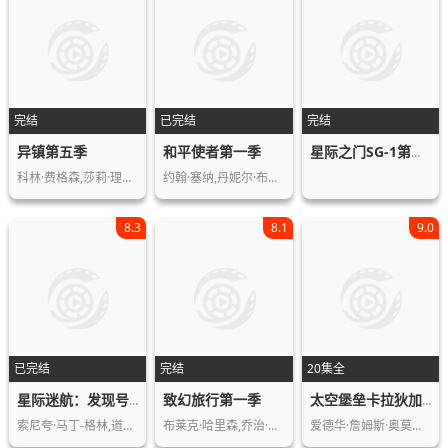
完结
已完结
完结
异镇第五季
和平使者第一季
星际之门SG-1第五季
科林·费格森,莎莉·理查德森-惠特菲尔…
约翰·塞纳,丹妮尔·布鲁克斯,弗雷迪·…
8.3
8.1
9.0
已完结
完结
20集全
致幻旅行第一季
星际迷航：发现号第二季
太空堡垒卡拉狄加第四季
索尼夸·马丁-格林,道格·琼斯,安东尼…
布莱克·哈里森,乔治·韦伯斯特,托尼·…
爱德华·詹姆斯·奥莫斯,吉米·巴姆博