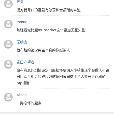
芒果
挺对我胃口的喜剧有憨豆和金凯瑞的味道
momo
勉强看完比起murderbot这个更加无厘头些
无响应
很有趣的设定男主也真的像蜥蜴人
麦田守望者
蛮有意思的剧情设定飞船损坏要融入小镇生活学会做人小镇
居民众生相寻找碎片残骸返回家园这个黑人警长是此剧的
rap担当
Aksoh
一路崩坏的起点