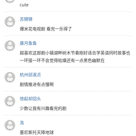
cute
苏锵锵
爆米花电视剧 看完一乐得了
唐月鱼鱼
超喜欢这部剧小镇湖畔树木节奏刚好适合学英语同时故事也
一环接一环不会觉得枯燥还有一点黑色幽默在
杭州邱淑贞
剧情推进有点慢啊
惊起却回头
少数让我有兴趣看完的剧
洛
塞尼斯托天降地球