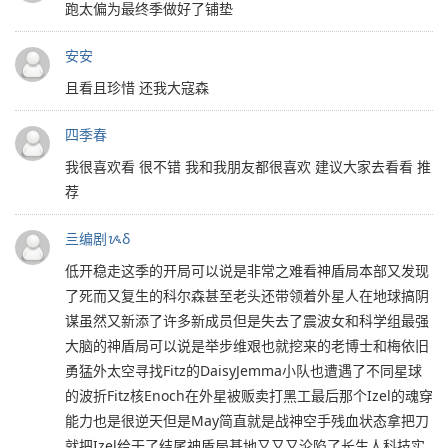
跑太偏为最终季做好了铺垫
安安
且看且珍惜 还我大寇森
四季春
我很喜欢看 很不错 我和我朋友都很喜欢 建议大家去看看 推
荐
亖编剧ᝰδ
低开稳走这季的开局可以说是非常之难看神盾局本部又发现
了死而又复生的科尔森甚至老头还带领着外星人在地球搞阴
谋虽然又新添了许多新成员但是失去了震波女和科学组最强
大脑的神盾局可以说是举步维艰也就挖来的老博士和梅依旧
勇猛外太空寻找Fitz的DaisyJemma小队也遭遇了不同星球
的波折Fitz核Enoch在外星被贩卖打黑工最后那个Izel的魂穿
能力也是很逆天但是May简直就是战神空手残血状态拿把刀
就把Izel给干了结尾神盾局基地又又又沦陷了长生人科技实