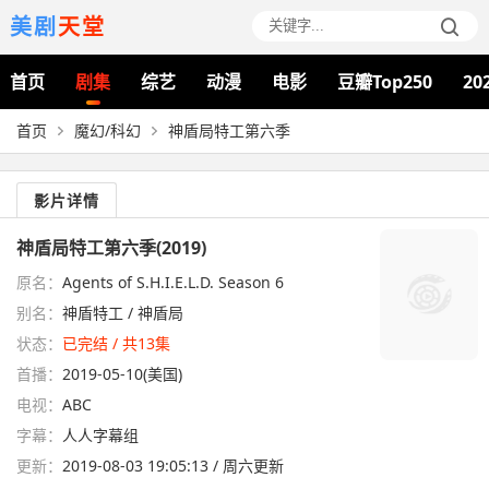
美剧
天堂
首页
剧集
综艺
动漫
电影
豆瓣Top250
20
首页
魔幻/科幻
神盾局特工第六季
影片详情
神盾局特工第六季(2019)
原名：
Agents of S.H.I.E.L.D. Season 6
别名：
神盾特工 / 神盾局
状态：
已完结 / 共13集
首播：
2019-05-10(美国)
电视：
ABC
字幕：
人人字幕组
更新：
2019-08-03 19:05:13 / 周六更新