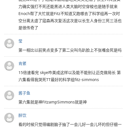
力确实强打不死还能黑进人类大脑时空穿梭也是随手就来
Enoch帮了大忙就是Fitz不知道又跑哪去了科学组再一次时
空分离太虐了寇森再次复活这次是以长生人身份三死三活也
是很传奇了
莹
第一相比以前笑点变多了第二尖叫鸟趴脸上不张嘴会死是吗
肯綮
15倍速看完 skye咋美成这样以及能不能别让迈克做局长 第
六集看得我哭死TT最好的科学组fitz-simmons
酱子鱼
第六集就是神FitzampSimmons就是神️
醉饮
看的时候只觉得编剧脑子抽了一会儿好一会儿坏的但仔细一