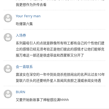
我更想作为外传去看
Your Ferry man
吹爆第六集
入场券
系列最吸引人的点就是群像所有特工都有自己的个性他们建
立的感情已经无须考验正是他们彼此的感情才让他们能够克
服万难这一部还是很虐菲兹和西蒙斯又分开了
会一直联系
震波女在深空的一年中到处烧杀抢掠闹出的名声比过去10年
复联六巨头的还要响外星人皆闻风丧胆之漫威亲闺女待遇
BURN
又要开始新故事了神秘感拉满hhhh