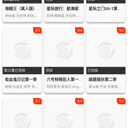
海贼王（真人版）第二季
星际旅行：航海家号第六季
星际之门SG-1第七季
伊纳基·戈多伊,新田真剑佑,埃米莉·拉…
凯特·穆格鲁,罗伯特·贝尔特兰,罗克珊…
8.5
8.4
9.2
第22集已完结
完结
已完结
吸血鬼日记第一季
超感猎杀第二季
六号特殊犯人第一季
妮娜·杜波夫,保罗·韦斯利,伊恩·萨默…
帕特里克·麦高汉,Angelo,Muscat,…
裴斗娜,杰米·克莱顿,米格尔·安赫尔·…
9.1
8.9
9.1