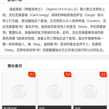
漫威美剧《神盾局特工》（Agents of S.H.I.E.L.D.）第六季正式预告上
线，克拉克格雷格（Clark Gregg）演绎的神秘新角色萨吉（Sarge）将与
特工们为敌，尝试摧毁这个星球。正式预告以众人哀悼考森（Coulson，克
拉克格雷格 饰）离去开场，接续担任新领导人的麦克（Mack，亨利西蒙斯
饰）重整队伍，准备继续保卫地球的任务。此时，克拉克格雷格饰演的新
角色搭著飞船来到地球，准备让死亡降临在这个星球。面对外貌跟考森一
模一样的新敌人，梅（May，温明娜 饰）受到的衝击显然不小，但黛西
（Daisy，克萝依班奈特 饰）则提醒著她对方已非昔日他们所认识的队长。
猜你喜欢
8.7
8.9
8.6
第8集完结
完结
完结