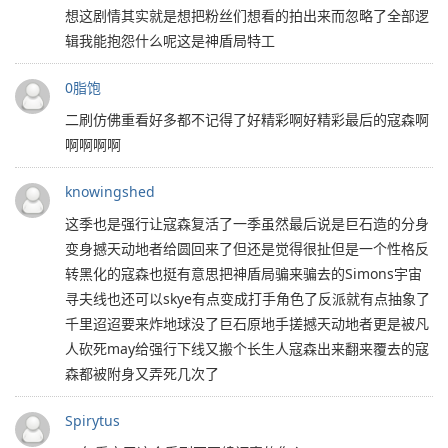
想这剧情其实就是想把粉丝们想看的拍出来而忽略了全部逻
辑我能抱怨什么呢这是神盾局特工
0脂饱
二刷仿佛重看好多都不记得了好精彩啊好精彩最后的寇森啊
啊啊啊啊
knowingshed
这季也是强行让寇森复活了一季虽然最后说是巨石造的分身
变身撼天动地者给圆回来了但还是觉得很扯但是一个性格反
转黑化的寇森也挺有意思把神盾局骗来骗去的Simons宇宙
寻夫线也还可以skye有点变成打手角色了反派就有点抽象了
千里迢迢要来炸地球没了巨石原地手搓撼天动地者更是被凡
人砍死may给强行下线又搬个长生人寇森出来翻来覆去的寇
森都被附身又弄死几次了
Spirytus