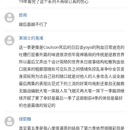
19年看完了这个系列不再续订真的伤心
郎飛
越后面越不行了
某骑士的鬼魂
这一季更像是Coulson死后的日后谈yoyo的狗血日常迪克的
吐槽打屁番外篇的味道很浓但毕竟神盾局的传统是拯救世界
所以最后又弄出个设计简陋的世界末日故事结构松散狗血张
口就来的粗鄙感随处可见队员之间情绪失控乱来争吵全员变
身双标狗为达自己目的随口就是对他人的人身攻击人设全崩
最后两集的表现比范式下的三流的好莱坞电影还差劲无脑救
无脑战编剧大笔一挥敌人灰飞烟灭再大笔一挥下一季脑洞继
续开腻了累了幸好是最后一季了这部剧前4季的体验是最好
的也是最值的铭记的
绿箭糖
其实第五季是我心里很满意的结局了第六季依然很精彩但是