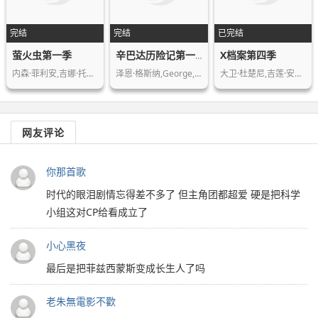
完结
完结
已完结
萤火虫第一季
X档案第四季
辛巴达历险记第一季
内森·菲利安,吉娜·托瑞斯,亚当·鲍德…
泽恩·格斯纳,George,Buza,Jacqu…
大卫·杜楚尼,吉莲·安德森,米彻·佩勒…
网友评论
你那首歌
时代的眼泪剧情忘得差不多了 但主角团都超爱 硬是把科学
小组这对CP给看成立了
小心黑夜
最后是把菲兹西蒙斯变成长生人了吗
老朱無電影不歡