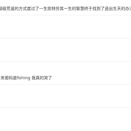
种超级荒诞的方式度过了一生凯特穷其一生的智慧终于找到了逃出生天的办
码是fishing 我真的哭了