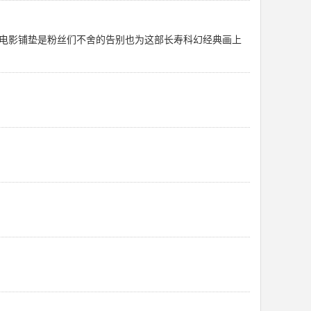
后续电影铺垫是粉丝们不舍的告别也为这部长寿科幻经典画上