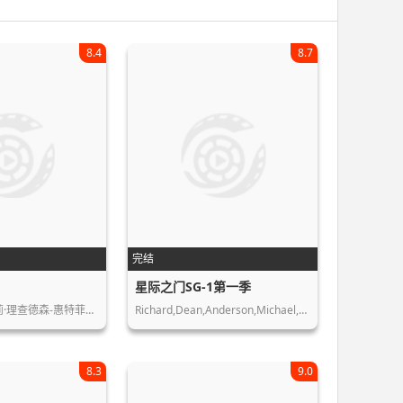
8.4
8.7
完结
星际之门SG-1第一季
科林·费格森,莎莉·理查德森-惠特菲尔…
Richard,Dean,Anderson,Michael,Shanks…
8.3
9.0