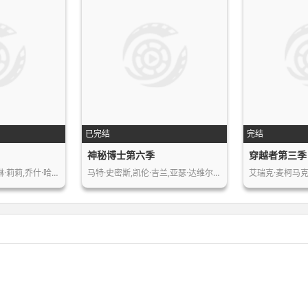
已完结
完结
神秘博士第六季
穿越者第三季
·莉莉,乔什·哈…
马特·史密斯,凯伦·吉兰,亚瑟·达维尔…