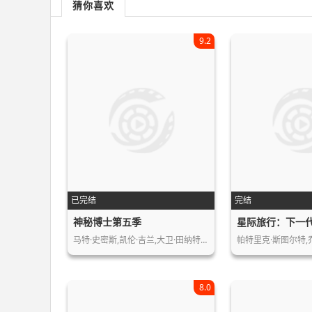
猜你喜欢
9.2
已完结
完结
神秘博士第五季
星际旅行：下一
马特·史密斯,凯伦·吉兰,大卫·田纳特…
8.0