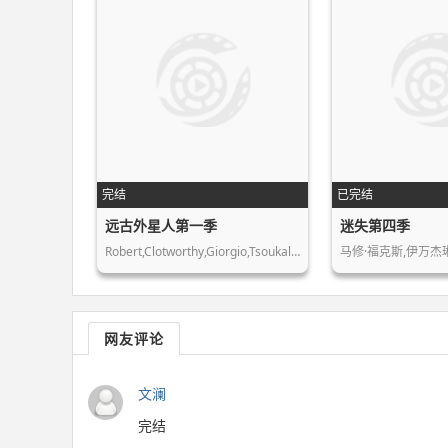
完结
已完结
远古外星人第一季
迷失第四季
Robert,Clotworthy,Giorgio,Tsoukalos,…
马修·福克斯,伊万杰琳
网友评论
文澜
完结