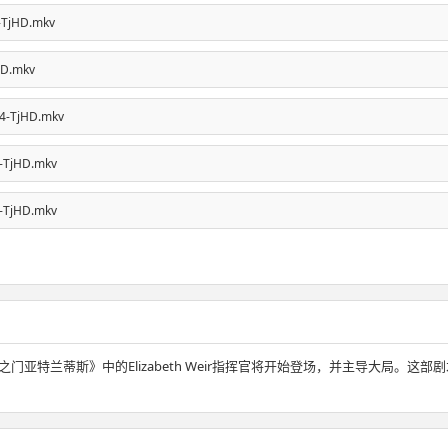
-TjHD.mkv
HD.mkv
64-TjHD.mkv
4-TjHD.mkv
4-TjHD.mkv
门亚特兰蒂斯》中的Elizabeth Weir指挥官将开始登场，并主导大局。