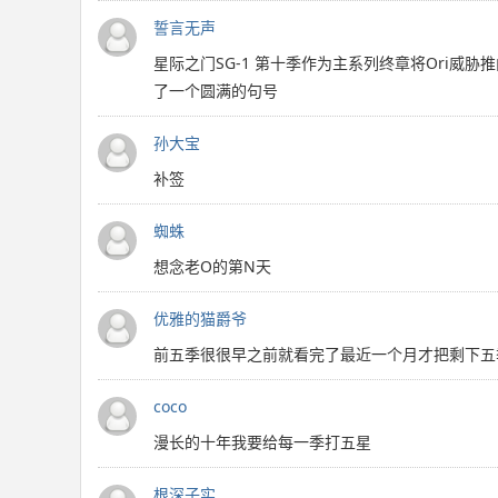
誓言无声
星际之门SG-1 第十季作为主系列终章将Ori
了一个圆满的句号
孙大宝
补签
蜘蛛
想念老O的第N天
优雅的猫爵爷
前五季很很早之前就看完了最近一个月才把剩下五
coco
漫长的十年我要给每一季打五星
根深子实