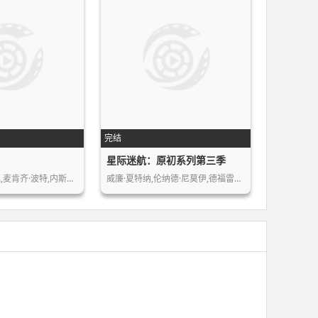
完结
星际迷航：原初系列第三季
艾瑞克·麦柯马克,麦肯齐·波特,内斯塔…
威廉·夏特纳,伦纳德·尼莫伊,德福雷斯…