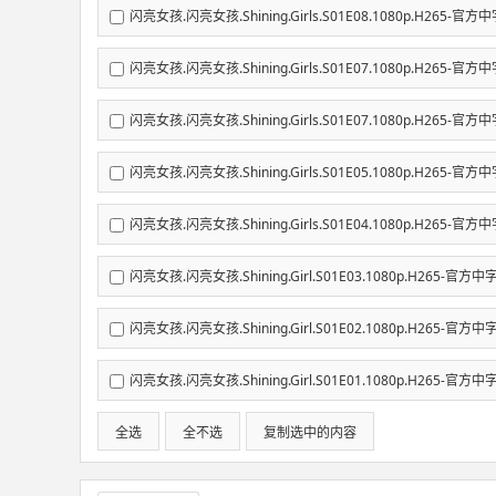
闪亮女孩.闪亮女孩.Shining.Girls.S01E08.1080p.H265-官方中
闪亮女孩.闪亮女孩.Shining.Girls.S01E07.1080p.H265-官方中
闪亮女孩.闪亮女孩.Shining.Girls.S01E07.1080p.H265-官方中
闪亮女孩.闪亮女孩.Shining.Girls.S01E05.1080p.H265-官方中
闪亮女孩.闪亮女孩.Shining.Girls.S01E04.1080p.H265-官方中
闪亮女孩.闪亮女孩.Shining.Girl.S01E03.1080p.H265-官方中
闪亮女孩.闪亮女孩.Shining.Girl.S01E02.1080p.H265-官方中
闪亮女孩.闪亮女孩.Shining.Girl.S01E01.1080p.H265-官方中
全选
全不选
复制选中的内容