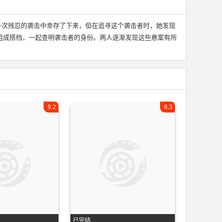
位芝加哥记者，她从一次残忍的袭击中幸存了下来，但在追寻这个袭击者时，她发现
ra饰）组成搭档，一起查明袭击者的身份。两人逐渐发现这些悬案有所
9.2
8.3
已完结