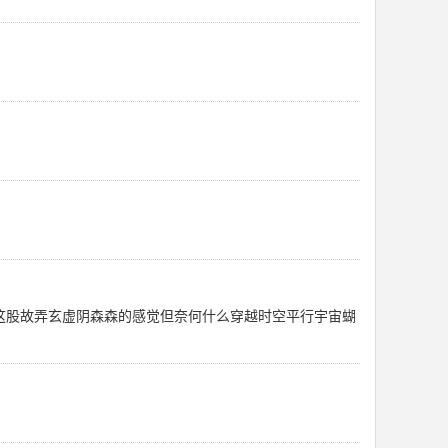
ler这股故弄玄虚阴森森的感觉但奈何什么穿越时空平行宇宙蝴