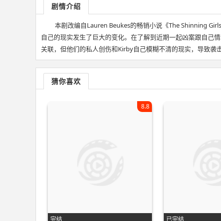
剧情介绍
本剧改编自Lauren Beukes的畅销小说《The Shinni
自己的现实发生了巨大的变化。在了解到近期一起凶案跟自己情况相似后
关联，但他们的私人创伤和Kirby自己模糊不清的现实，导致袭
猜你喜欢
8.8
完结
已完结