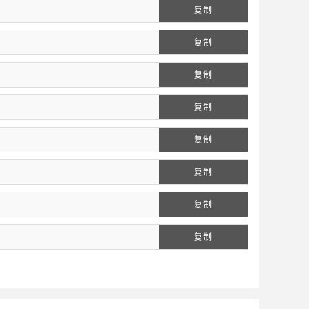
复制
复制
复制
复制
复制
复制
复制
复制