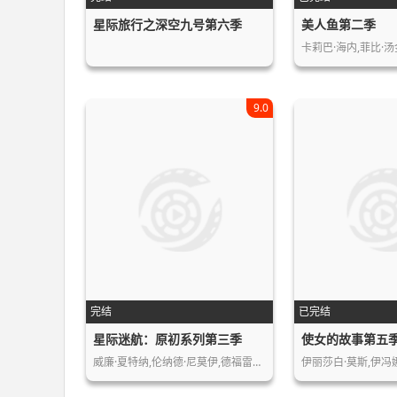
星际旅行之深空九号第六季
美人鱼第二季
卡莉巴·海内,菲比·汤
9.0
完结
已完结
星际迷航：原初系列第三季
使女的故事第五
威廉·夏特纳,伦纳德·尼莫伊,德福雷斯…