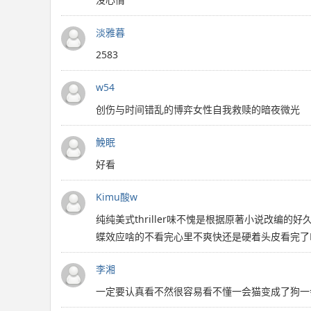
淡雅暮
2583
w54
创伤与时间错乱的博弈女性自我救赎的暗夜微光
鮸眠
好看
Kimu酸w
纯纯美式thriller味不愧是根据原著小说改编
蝶效应啥的不看完心里不爽快还是硬着头皮看完了
李湘
一定要认真看不然很容易看不懂一会猫变成了狗一会