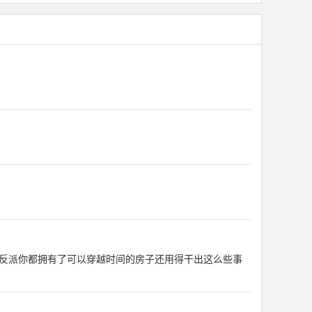
反派你都拥有了可以穿越时间的房子还用得干出这么些事