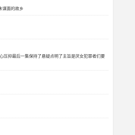
房思琪素未谋面的故乡
心压抑最后一集保持了悬疑点明了主旨是厌女犯罪者们要