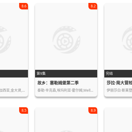
8.6
8.2
第9集
完结
故乡：塞勒姆堡第二季
莎拉·简大冒
加西亚,金大贤,…
泰勒·辛克森,埃玛利亚·霍尔姆,Mell…
伊丽莎白·斯莱登,
8.5
8.9