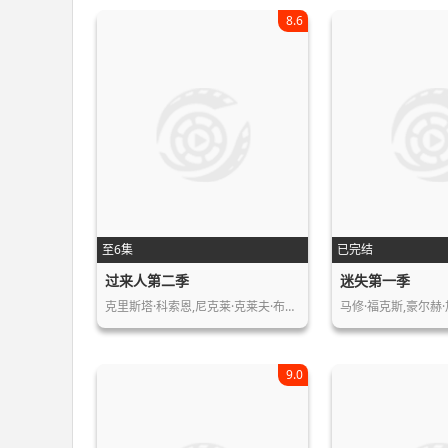
8.6
至6集
已完结
过来人第二季
迷失第一季
克里斯塔·科索恩,尼克莱·克莱夫·布…
马修·福克斯,豪尔赫·
9.0