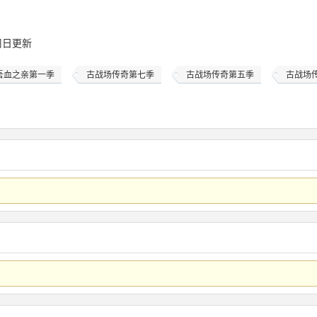
/ 周日更新
吾血之亲第一季
古战场传奇第七季
古战场传奇第五季
古战场