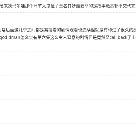
硬来凑玛尔娃那个环节太鬼扯了莫名其妙最要命的是故事悬念都不交代完
 time不知道为啥后面这几季之间都是紧接着的剧情观看也连续但就是有种过
d dman怎么会有第六集这么令人窒息的剧情但是竟然又call bac