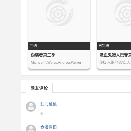
完结
已完结
伪装者第三季
吸血鬼猎人巴菲
Michael,T.,Weiss,Andrea,Parker
莎拉·米歇尔·盖拉,大
网友评论
红心桃桃
6
食摄性耶