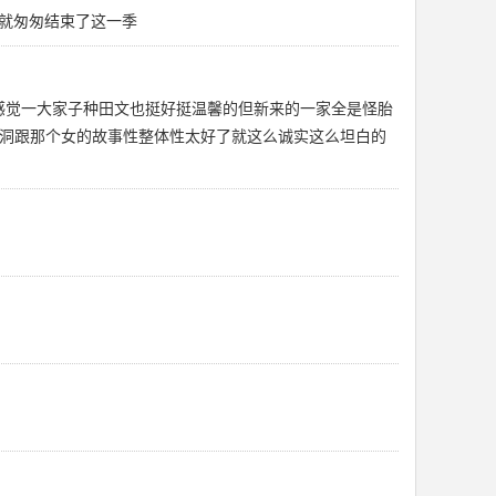
就匆匆结束了这一季
了很久的感觉一大家子种田文也挺好挺温馨的但新来的一家全是怪胎
k了山洞跟那个女的故事性整体性太好了就这么诚实这么坦白的