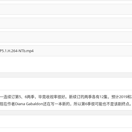
P5.1.H.264-NTb.mp4
布一连续订第5、6两季，毕竟收视率很好。新续订的两季各有12集，预计2019
者Diana Gabaldon还在写一本新的，所以第6季很可能也不是该剧终点