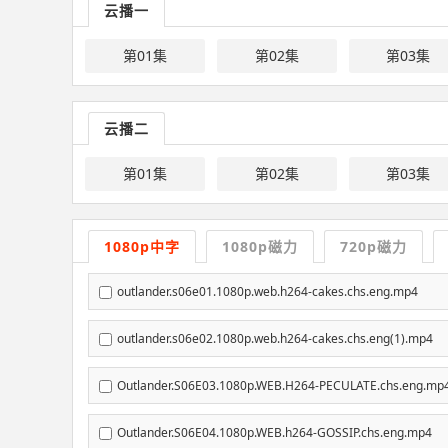
云播一
第01集
第02集
第03集
云播二
第01集
第02集
第03集
1080p中字
1080p磁力
720p磁力
outlander.s06e01.1080p.web.h264-cakes.chs.eng.mp4
outlander.s06e02.1080p.web.h264-cakes.chs.eng(1).mp4
Outlander.S06E03.1080p.WEB.H264-PECULATE.chs.eng.mp
Outlander.S06E04.1080p.WEB.h264-GOSSIP.chs.eng.mp4