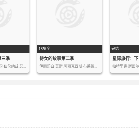
13集全
完结
第三季
侍女的故事第二季
星际旅行：下
卫·伯伦纳兹,艾…
伊丽莎白·莫斯,阿丽克西斯·布莱德尔…