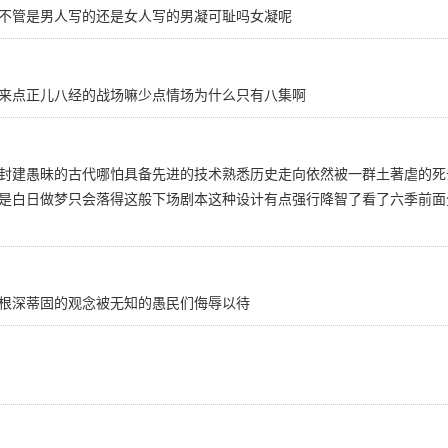
不管是男人写的还是女人写的男凝可耻吗女凝呢
来点正儿八经的战场嘛少点情场为什么只有八集啊
封建愚昧的古代哪怕具备先进的技术熟悉历史走向依然被一群土著虐的死
是白日做梦只会落得这般下场剧本这种设计有点强行降智了看了六季前面
根深蒂固的观念被无知的愚民们侮辱以待