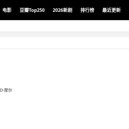
电影
豆瓣Top250
2026新剧
排行榜
最近更新
·D·摩尔