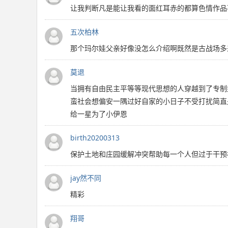
让我判断凡是能让我看的面红耳赤的都算色情作品
五次柏林
那个玛尔娃父亲好像没怎么介绍啊既然是古战场多
莫退
当拥有自由民主平等等现代思想的人穿越到了专制
蛮社会想偏安一隅过好自家的小日子不受打扰简直
给一星为了小伊恩
birth20200313
保护土地和庄园缓解冲突帮助每一个人但过于干预
jay然不同
精彩
翔哥