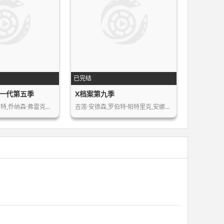
已完结
一代第五季
X档案第九季
帕特里克·斯图尔特,乔纳森·弗雷克斯…
吉莲·安德森,罗伯特·帕特里克,安娜贝…