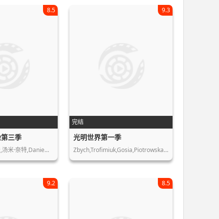
8.5
9.3
完结
险第三季
光明世界第一季
汤米·奈特,Danie…
Zbych,Trofimiuk,Gosia,Piotrowska,Bri…
9.2
8.5