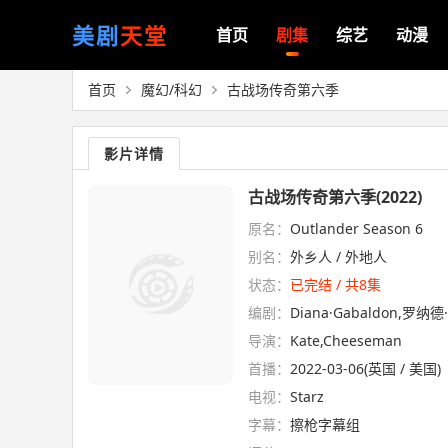
美剧
天堂
首页
剧集
综艺
动漫
首页
魔幻/科幻
古战场传奇第六季
影片详情
古战场传奇第六季(2022)
原名：
Outlander Season 6
别名：
外乡人 / 外地人
状态：
已完结 / 共8集
编剧：
Diana·Gabaldon,罗纳德
导演：
Kate,Cheeseman
首播：
2022-03-06(英国 / 美国)
电视：
Starz
字幕：
擦枪字幕组