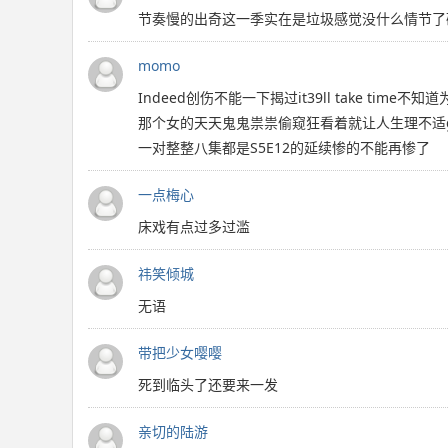
节奏慢的出奇这一季实在是垃圾感觉没什么情节了
momo
Indeed创伤不能一下揭过it39ll take
那个女的天天鬼鬼祟祟偷窥狂看着就让人生理不适go
一对整整八集都是S5E12的延续惨的不能再惨了
一点梅心
床戏有点过多过滥
祎笑倾城
无语
带把少女嘤嘤
死到临头了还要来一发
亲切的陆游