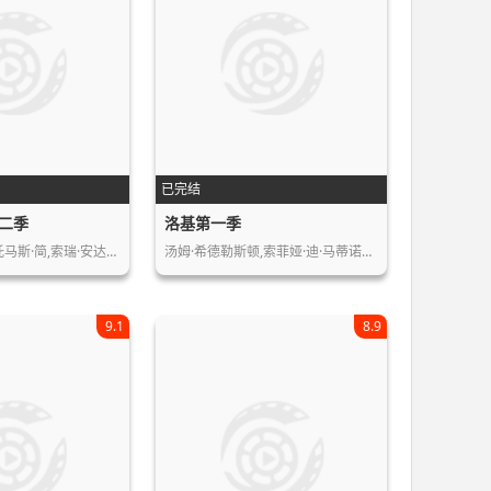
已完结
二季
洛基第一季
托马斯·简,索瑞·安达…
汤姆·希德勒斯顿,索菲娅·迪·马蒂诺…
9.1
8.9