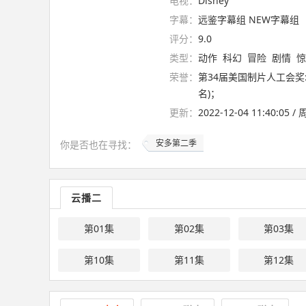
电视：
Disney
字幕：
远鉴字幕组 NEW字幕组
评分：
9.0
类型：
动作
科幻
冒险
剧情
惊
荣誉：
第34届美国制片人工会奖
名)；
更新：
2022-12-04 11:40:05 
安多第二季
你是否也在
寻找
：
云播二
第01集
第02集
第03集
第10集
第11集
第12集