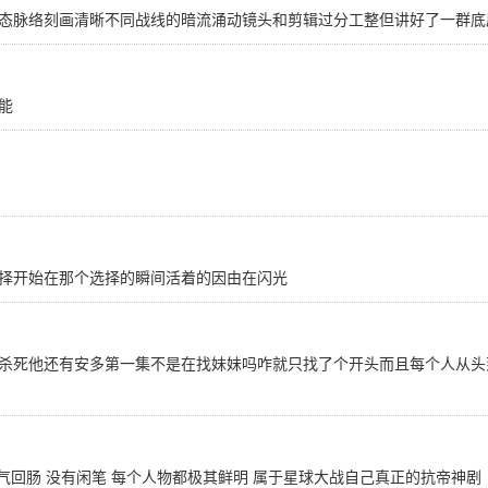
态脉络刻画清晰不同战线的暗流涌动镜头和剪辑过分工整但讲好了一群底
能
择开始在那个选择的瞬间活着的因由在闪光
杀死他还有安多第一集不是在找妹妹吗咋就只找了个开头而且每个人从头
荡气回肠 没有闲笔 每个人物都极其鲜明 属于星球大战自己真正的抗帝神剧