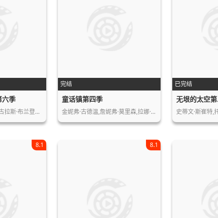
完结
已完结
第六季
童话镇第四季
无垠的太空第
尼古拉斯·布兰登…
金妮弗·古德温,詹妮弗·莫里森,拉娜·…
史蒂文·斯崔特,
8.1
8.1