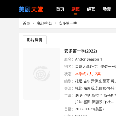
美剧
天堂
首页
剧集
综艺
动漫
首页
魔幻/科幻
安多第一季
影片详情
安多第一季(2022)
原名：
Andor Season 1
别名：
星球大战外传：侠盗一号角色
状态：
本季终 / 共12集
编剧：
托尼·吉尔罗伊,史蒂芬·希
导演：
托比·海恩斯,苏珊娜·怀特,
主演：
迭戈·卢纳,斯特兰·斯卡斯
拉达·塞图,伊丽莎白·杜…
首播：
2022-09-21(美国)