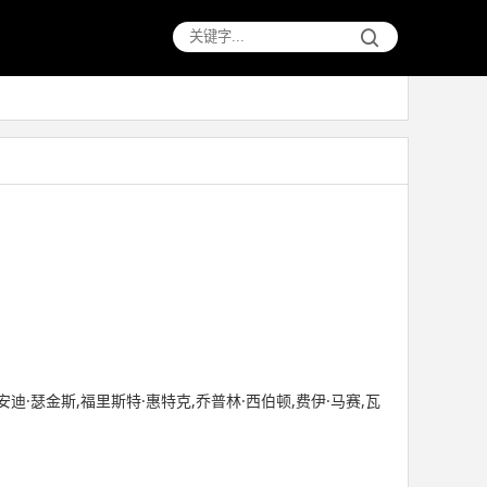
安迪·瑟金斯,福里斯特·惠特克,乔普林·西伯顿,费伊·马赛,瓦