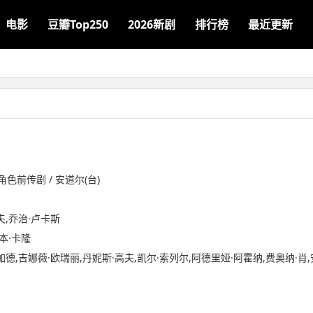
电影
豆瓣Top250
2026新剧
排行榜
最近更新
前传剧 / 安道尔(台)
夫,乔治·卢卡斯
本·卡隆
加德,吉娜薇·欧瑞丽,丹妮斯·高夫,凯尔·索列尔,阿德里娅·阿霍纳,费奥纳·肖,