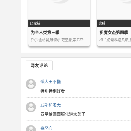
已完结
完结
为全人类第三季
狙魔女杰第四季
乔尔·金纳曼,珊特尔·范圣滕,索尼亚·…
网友评论
懒大王不懒
特别特别好看
屁斯和老无
四星给画面服化道太美了
戛然而