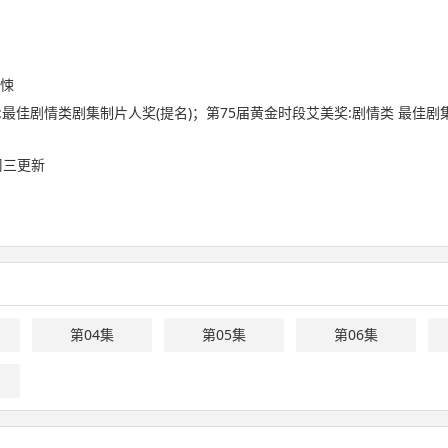
悚
:最佳剧情类剧集制片人奖(提名)；第75届黄金时段艾美奖:剧情类 最佳剧集
/ 周三更新
第04集
第05集
第06集