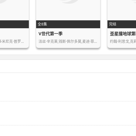
全8集
完结
V世代第一季
歪星撞地球第
梅兰妮·斯科洛凡诺,多米尼克·普罗沃…
洁丝·辛克莱,钱斯·佩尔多莫,麦迪·菲…