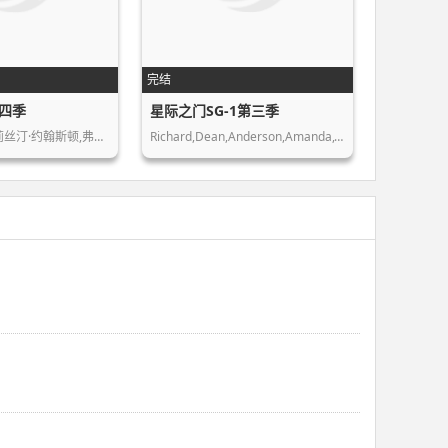
完结
四季
星际之门SG-1第三季
约翰·利思戈,克莉丝汀·约翰斯顿,弗伦…
Richard,Dean,Anderson,Amanda,Tapping