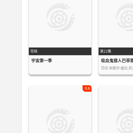
完结
第22集
宇宙第一季
吸血鬼猎人巴菲
莎拉·米歇尔·盖拉,
8.6