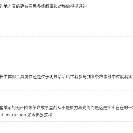
的地方又的确有意思多线叙事和对称做得挺好的
长主体但工具属性还是过于明显哈哈哈忙着参与到各条故事线中过度着实
战ip的无产阶级革命故事星战从不是原力和光剑而是这是实实在在的一场战争
thout instruction 如今仍是这样