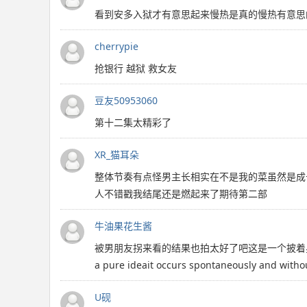
看到安多入狱才有意思起来慢热是真的慢热有意思
cherrypie
抢银行 越狱 救女友
豆友50953060
第十二集太精彩了
XR_猫耳朵
整体节奏有点怪男主长相实在不是我的菜虽然是成
人不错戳我结尾还是燃起来了期待第二部
牛油果花生酱
被男朋友拐来看的结果也拍太好了吧这是一个披着星
a pure ideait occurs spontaneously and wi
U砚