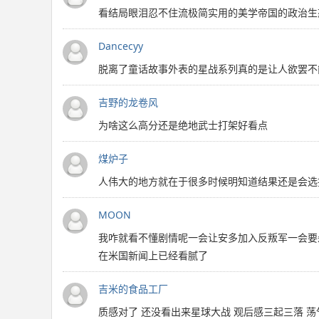
看结局眼泪忍不住流极简实用的美学帝国的政治生
Dancecyy
脱离了童话故事外表的星战系列真的是让人欲罢不
吉野的龙卷风
为啥这么高分还是绝地武士打架好看点
煤炉子
人伟大的地方就在于很多时候明知道结果还是会选
MOON
我咋就看不懂剧情呢一会让安多加入反叛军一会要
在米国新闻上已经看腻了
吉米的食品工厂
质感对了 还没看出来星球大战 观后感三起三落 