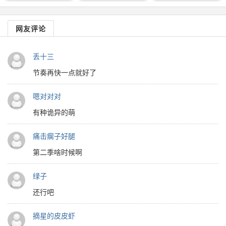
网友评论
丢十三
节奏再快一点就好了
嗯对对对
有种诡异的萌
痛击瘸子好腿
第二季啥时候啊
绿子
还行吧
摘星的皮皮虾