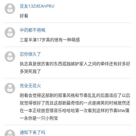
豆友13ZdEAnPRU
好看
中药都不用喝
三星半演17岁真的很有一种萌感
忍你很久了
执念真是很厉害的东西孤独嫉妒家人之间的牵绊还有好多好
多哭死我了
完全无花火
刚看会觉得这部剧的叙事风格和节奏乱乱的后面适应了以后
就觉得很好了而且这部剧最奇怪的一点是搞笑的时候居然还
在一本正经放悲情音乐哈哈哈第一次看到这样的节奏btw蒲
一永你是一只小狗宝
通知下来了吗