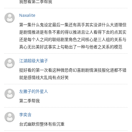
我想看第二季帮我
Naxalite
第一集什么鬼设定最后一集还有高手其实没讲什么大道理但
是剧情推进是有条不紊的得以推进且让人看得下去的点其实
还是每个人之间的联结剧里角色之间核心是三人组的关系与
真心无比美好这事实上勾勒出了一种与他者之关系的模范
江湖超级大骗子
挺好看的第一次看这种微恐奇幻喜剧剧情演技服化道都不错
就是感情线大乱炖有点好笑
左撇子的外星人
第二季帮我
李奕含
台式幽默但整体有些沉重