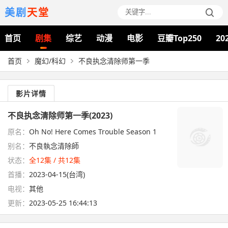
美剧
天堂
首页
剧集
综艺
动漫
电影
豆瓣Top250
20
首页
魔幻/科幻
不良执念清除师第一季
影片详情
不良执念清除师第一季(2023)
原名：
Oh No! Here Comes Trouble Season 1
别名：
不良執念清除師
状态：
全12集 / 共12集
首播：
2023-04-15(台湾)
电视：
其他
更新：
2023-05-25 16:44:13