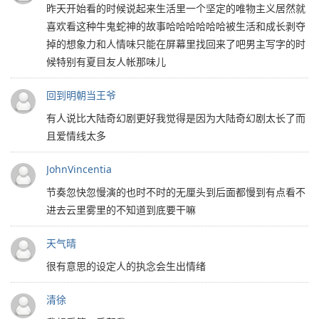
昨天开始看的时候说起来生活里一个坚定的唯物主义居然就
喜欢看这种牛鬼蛇神的故事哈哈哈哈哈哈被生活和成长剥夺
掉的想象力和人情味只能在屏幕里找回来了吧男主写字的时
候特别有夏目友人帐那味儿
回到明朝当王爷
有人说比大陆奇幻剧更好我觉得是因为大陆奇幻剧太长了而
且爱情线太多
JohnVincentia
节奏忽快忽慢演的也时不时的无厘头到后面都慢到有点看不
进去云里雾里的不知道到底要干嘛
天气晴
很有意思的设定人的执念会生出情绪
清徐