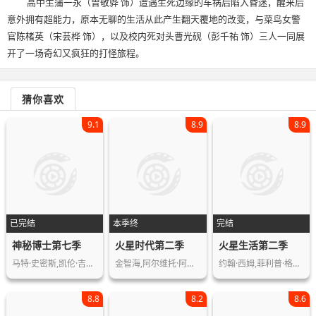
高中生蒲一永（曾敬骅 饰）遭遇生死边缘的车祸后陷入昏迷，醒来后
意外拥有超能力，原本无聊的生活从此产生翻天覆地的改变，与菜鸟女警
官陈楮英（宋芸桦 饰），以及校内死对头曹光砚（彭千祐 饰）三人一同展
开了一场奇幻又疯狂的打怪旅程。
猜你喜欢
9.1
8.9
8.9
已完结
本季终
完结
神秘博士第七季
火星时代第二季
火星生活第二季
马特·史密斯,凯伦·吉兰,亚瑟·达维尔…
金智海,阿尔维托·阿曼,克莱门泰·波达…
约翰·西姆,菲利普·格伦尼斯特,利兹·…
8.8
8.2
8.6