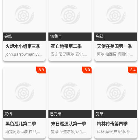
完结
19集全
完结
火炬木小组第三季
死亡地带第二季
天使在美国第一季
John,Barrowman,Eve,Myles,Gareth,Davi…
安东尼·迈克尔·豪尔,Nicole,DeBo…
阿尔·帕西诺,梅丽尔·斯特里普,艾玛·…
8.9
8.0
8.4
完结
已完结
完结
黑色孤儿第二季
末日巡逻队第一季
梅林传奇第四季
塔提阿娜·玛斯拉尼,乔丹·加文瑞斯,迪…
提摩西·道尔顿,乔瓦恩·韦德,黛安·格…
科林·摩根,布莱德利·詹姆斯,凯蒂·麦…