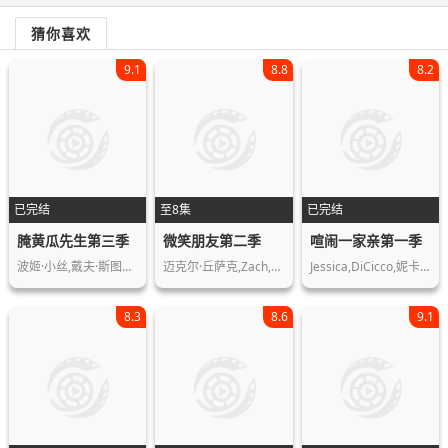
猜你喜欢
9.1
8.8
8.2
已完结
至8集
已完结
腌黄瓜先生第三季
微笑朋友第二季
喧闹一家亲第一季
波姬·小丝,戴夫·斯图尔特,弗兰克·考…
迈克尔·丘萨克,Zach,Hadel,Marc…
Jessica,DiCicco,妮卡·福特曼,格蕾·…
8.3
8.6
9.1