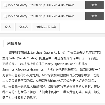
Rick.and.Morty.S02E08.720p.HDTV.x264-BATV.mkv
复制
Rick.and.Morty.S02E10.720p.HDTV.x264-BATV.mkv
复制
全选
全不选
复制选中的内容
剧情介绍
疯子科学家Rick Sanchez（Justin Roiland）在失踪20年之后突然回到
女儿Beth（Sarah Chalke）的生活中，并且在她的车库中开了一个商店。
更糟的是，Rick总是将他的孙子Morty（Justin Roiland）和孙女
Summer（Spe ncer Grammer）「拖」进他的疯狂实验。每当他发明一个
充满科幻色彩的小玩意之后，Morty就会用他独特的方式给家中添一份乱。
二人总是闯着不同的祸，有着啼笑皆非的结局和编剧无比巧妙的剧情安
排。每看完一集总让人拍案叫好。该剧情内容充满奇妙的科幻素材，在各
种不同的平行世界下祖孙二人闯出来的事件，看似荒诞可笑，实质上却充
满了对人性和社会的思考.