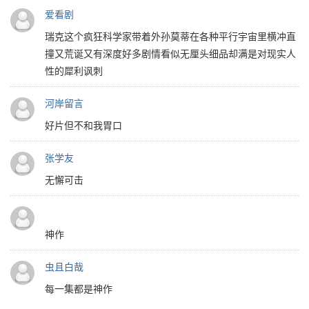
爱看剧
瑞克这个疯狂科学家带着外孙莫蒂在各种平行宇宙里横冲直
撞又荒诞又有深度好多剧情看似无厘头细品却满是对现实人
性的犀利讽刺
河岸留言
好片但不和我胃口
张学友
无懈可击
神作
虫且白哉
每一集都是神作