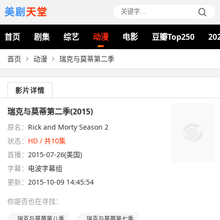
美剧
天堂
首页
剧集
综艺
动漫
电影
豆瓣Top250
20
首页
动漫
瑞克与莫蒂第二季
影片详情
瑞克与莫蒂第二季(2015)
原名：
Rick and Morty Season 2
状态：
HD / 共10集
首播：
2015-07-26(美国)
字幕：
电波字幕组
更新：
2015-10-09 14:45:54
你是否也在
寻找
：
瑞克与莫蒂第八季
瑞克与莫蒂第七季