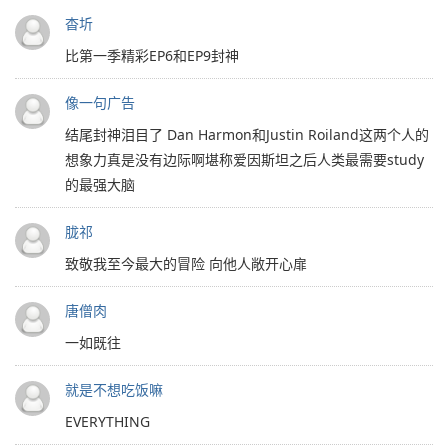
杳圻
比第一季精彩EP6和EP9封神
像一句广告
结尾封神泪目了 Dan Harmon和Justin Roiland这两个人的
想象力真是没有边际啊堪称爱因斯坦之后人类最需要study
的最强大脑
胧祁
致敬我至今最大的冒险 向他人敞开心扉
唐僧肉
一如既往
就是不想吃饭嘛
EVERYTHING