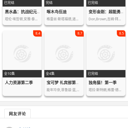
已完结
完结
已完结
啄木鸟伍迪
黑水晶：抗战纪元第一季
变形金刚：超能勇士第一季
塔伦·埃哲顿,安雅·泰勒-乔伊,娜塔莉…
格雷丝·斯塔福德,道斯·巴特勒,John…
Don,Brown,吉姆·拜恩尼斯,加里·切克
8.4
8.7
8.5
全10集
全4集
已完结
人力资源第二季
独角猫！第一季
宝可梦 礼宾部第一季
能年玲奈,菲鲁兹·蓝,奥野瑛太,小坂宏…
塔拉·斯特朗,格蕾·德丽斯勒,凯特·米…
网友评论