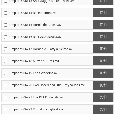
Simpsons 06x13 And Maggie Makes Three.avi
复制
Simpsons 06x14 Barts Comet.avi
复制
Simpsons 06x15 Homie the Clown.avi
复制
Simpsons 06x16 Bart vs. Australia.avi
复制
Simpsons 06x17 Homer vs. Patty & Selma.avi
复制
Simpsons 06x18 A Star is Burns.avi
复制
Simpsons 06x19 Lisas Wedding.avi
复制
Simpsons 06x20 Two Dozen and One Greyhounds.avi
复制
Simpsons 06x21 The PTA Disbands!.avi
复制
Simpsons 06x22 Round Springfield.avi
复制