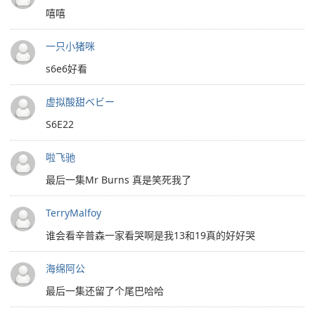
嘻嘻
一只小猪咪
s6e6好看
虚拟酸甜ベビー
S6E22
啦飞驰
最后一集Mr Burns 真是笑死我了
TerryMalfoy
谁会看辛普森一家看哭啊是我13和19真的好好哭
海绵阿公
最后一集还留了个尾巴哈哈