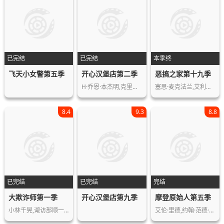
已完结
已完结
本季终
飞天小女警第五季
开心汉堡店第二季
恶搞之家第十九季
H·乔恩·本杰明,克里斯汀·沙尔,Dan…
塞思·麦克法兰,艾利克斯·布斯汀,赛斯…
8.4
9.3
8.8
已完结
已完结
完结
大欺诈师第一季
开心汉堡店第九季
摩登原始人第五季
小林千晃,诹访部顺一,藤原夏海,园崎未…
艾伦·里德,约翰·范德·派尔,梅尔·布…