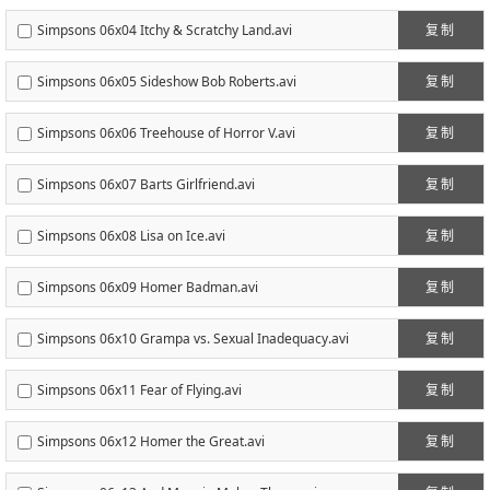
Simpsons 06x04 Itchy & Scratchy Land.avi
复制
Simpsons 06x05 Sideshow Bob Roberts.avi
复制
Simpsons 06x06 Treehouse of Horror V.avi
复制
Simpsons 06x07 Barts Girlfriend.avi
复制
Simpsons 06x08 Lisa on Ice.avi
复制
Simpsons 06x09 Homer Badman.avi
复制
Simpsons 06x10 Grampa vs. Sexual Inadequacy.avi
复制
Simpsons 06x11 Fear of Flying.avi
复制
Simpsons 06x12 Homer the Great.avi
复制