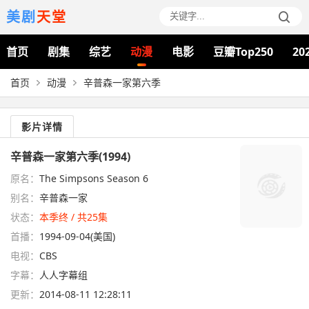
美剧
天堂
首页
剧集
综艺
动漫
电影
豆瓣Top250
20
首页
动漫
辛普森一家第六季
影片详情
辛普森一家第六季(1994)
原名：
The Simpsons Season 6
别名：
辛普森一家
状态：
本季终 / 共25集
首播：
1994-09-04(美国)
电视：
CBS
字幕：
人人字幕组
更新：
2014-08-11 12:28:11