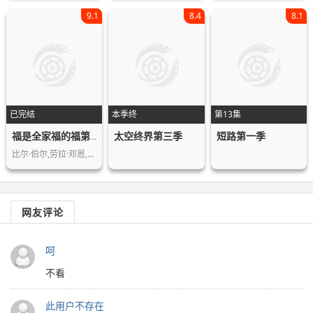
9.1
8.4
8.1
已完结
本季终
第13集
太空终界第三季
短路第一季
福是全家福的福第三季
比尔·伯尔,劳拉·邓恩,贾斯汀·朗
网友评论
呵
不看
此用户不存在